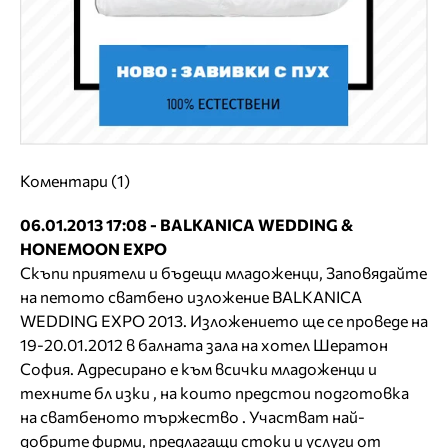
Коментари (1)
06.01.2013 17:08 - BALKANICA WEDDING &
HONEMOON EXPO
Скъпи приятели и бъдещи младоженци, Заповядайте
на петото сватбено изложение BALKANICA
WEDDING EXPO 2013. Изложението ще се проведе на
19-20.01.2012 в балната зала на хотел Шератон
София. Адресирано е към всички младоженци и
техните бл изки , на които предстои подготовка
на сватбеното тържество . Участват най-
добрите фирми, предлагащи стоки и услуги от