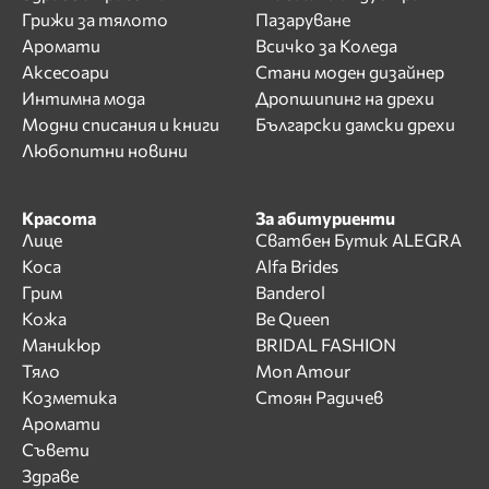
Грижи за тялото
Пазаруване
Аромати
Всичко за Коледа
Аксесоари
Стани моден дизайнер
Интимна мода
Дропшипинг на дрехи
Модни списания и книги
Български дамски дрехи
Любопитни новини
Красота
За абитуриенти
Лице
Сватбен Бутик ALEGRA
Коса
Alfa Brides
Грим
Banderol
Кожа
Be Queen
Маникюр
BRIDAL FASHION
Тяло
Mon Amour
Козметика
Стоян Радичев
Аромати
Съвети
Здраве