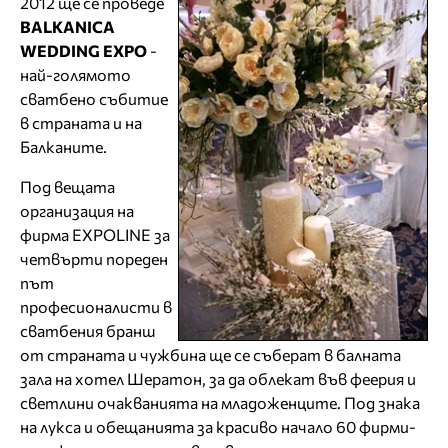
2012 ще се проведе
BALKANICA
WEDDING EXPO
-
най-голямото
сватбено събитие
в страната и на
Балканите.
Под вещата
организация на
фирма EXPOLINE за
четвърти пореден
път
професионалисти в
сватбения бранш
от страната и чужбина ще се съберат в балната
зала на хотел Шератон, за да облекат във феерия и
светлини очакванията на младоженците. Под знака
на лукса и обещанията за красиво начало 60 фирми-