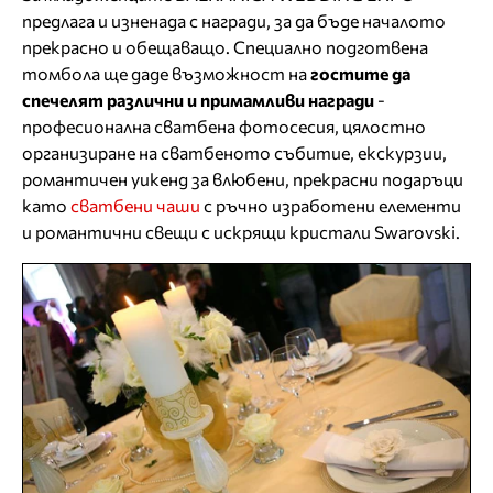
предлага и изненада с награди, за да бъде началото
прекрасно и обещаващо. Специално подготвена
томбола ще даде възможност на
гостите да
спечелят различни и примамливи награди
-
професионална сватбена фотосесия, цялостно
организиране на сватбеното събитие, екскурзии,
романтичен уикенд за влюбени, прекрасни подаръци
като
сватбени чаши
с ръчно изработени елементи
и романтични свещи с искрящи кристали Swarovski.