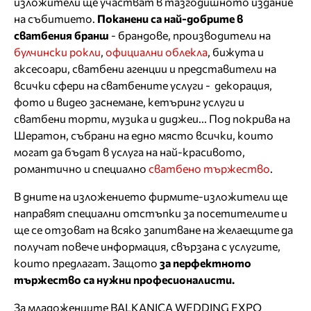
изложители ще участват в тазгодишното издание
на събитието.
Поканени са най-добрите в
сватбения бранш
- брандове, производители на
булчински рокли
,
официални облекла
, бижута и
аксесоари, сватбени агенции и представители на
всички сфери на сватбените услуги - декорация,
фото и видео заснемане, кетъринг услуги и
сватбени торти, музика и диджеи... Под покрива на
Шератон, събрани на едно място всички, които
могат да бъдат в услуга на най-красивото,
романтично и специално
сватбено тържество
.
В дните на изложението фирмите-изложители ще
направят специални отстъпки за посетителите и
ще се отзоват на всяко запитване на желаещите да
получат повече информация, свързана с услугите,
които предлагат. Защото
за перфектното
тържество са нужни професионалисти.
За младоженците BALKANICA WEDDING EXPO