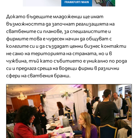
Докато бъдещите младоженци ще имат
възможността да започнат реализацията на
сватбените си планове, за специалистите и
фирмите това е чудесен начин да общуват с
колегите си и да създадат ценни бизнес контакти
не само на територията на страната, но и в
чужбина, тъй като събитието е уникално по рода
си и предлага среща на водещи фирми в различни
сфери на сватбения бранш.