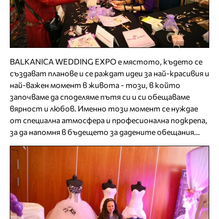
BALKANICA WEDDING EXPO е мястото, където се
създават планове и се раждат идеи за най-красивия и
най-важен момент в живота - този, в който
започваме да споделяме пътя си и си обещаваме
вярност и любов. Именно този момент се нуждае
от специална атмосфера и професионална подкрепа,
за да напомня в бъдещето за дадените обещания...