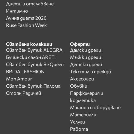
Диети и отслабване
Интимно
Лунна диета 2026
Ruse Fashion Week
Сватбени колекции
Оферти
Сватбен Бутик ALEGRA
Дамски дрехи
Бучински салон ARETI
Мъжки дрехи
Сватбен бутик Be Queen
Детски дрехи
BRIDAL FASHION
Текстил и прежди
Mon Amour
Аксесоари
Сватбен бутик Палома
Обувки
Стоян Радичев
Парфюмерия и
козметика
Машини и оборудване
Материали
Услуги
Работа