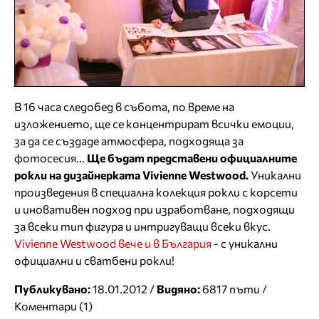
В 16 часа следобед в събота, по време на
изложението, ще се концентрират всички емоции,
за да се създаде атмосфера, подходяща за
фотосесия...
Ще бъдат представени официалните
рокли на дизайнерката Vivienne Westwood.
Уникални
произведения в специална колекция рокли с корсети
и иновативен подход при изработване, подходящи
за всеки тип фигура и интригуващи всеки вкус.
Vivienne Westwood вече и в България
- с уникални
официални и сватбени рокли!
Публикувано:
18.01.2012 /
Видяно:
6817 пъти /
Коментари (1)