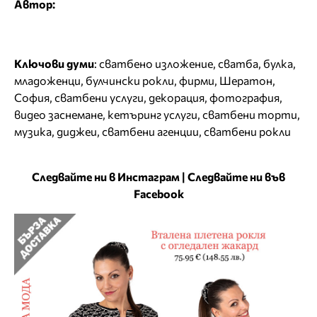
Автор:
Ключови думи
:
сватбено изложение
,
сватба
,
булка
,
младоженци
,
булчински рокли
,
фирми
,
Шератон
,
София
,
сватбени услуги
,
декорация
,
фотография
,
видео заснемане
,
кетъринг услуги
,
сватбени торти
,
музика
,
диджеи
,
сватбени агенции
,
сватбени рокли
Следвайте ни в Инстаграм
|
Следвайте ни във
Facebook