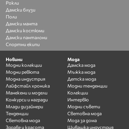
Рокли
Дамски блузи
Поли
Дамски манта
Дамски костюми
Дамски панталони
Спортни екипи
Новини
Мода
Модни колекции
Дамска мода
Модни ревюта
Мъжка мода
Модна индустрия
Детска мода
Лайфстайл хроника
Модни тенденции
Манекени и модели
Колекции
Конкурси и награди
Интервю
Млади дизайнери
Модни съвети
Тенденции
Световна мода
Световна мода
Мода за дома
Здраве и красота
Шивашка индустрия