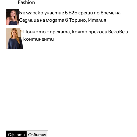
Fashion
Българско участие в Б2Б срещи по време на
Седмица на модата в Торино, Италия
Пончото - дрехата, която прекоси векове и
континенти
Оферти
Събития