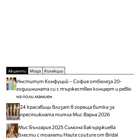
Акценти
Мода
Колекции
Институт Конфуций – София отбеляза 20-
годишнината си с тържествен концерт и ревю
на поли мамиен
24 красавици влизат в гореща битка за
престижната титла Мис Варна 2026
Мис България 2025 Симона Бакърджиева
блести с тоалети Haute couture от Bridal