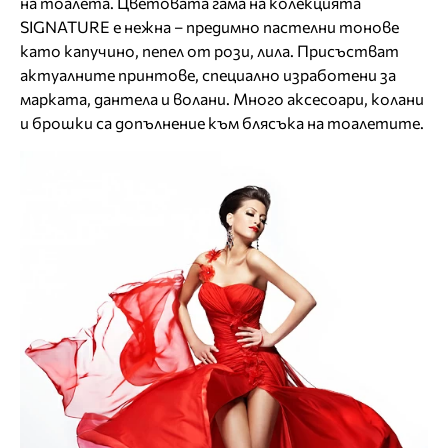
на тоалета. Цветовата гама на колекцията
SIGNATURE е нежна – предимно пастелни тонове
като капучино, пепел от рози, лила. Присъстват
актуалните принтове, специално изработени за
марката, дантела и волани. Много аксесоари, колани
и брошки са допълнение към блясъка на тоалетите.