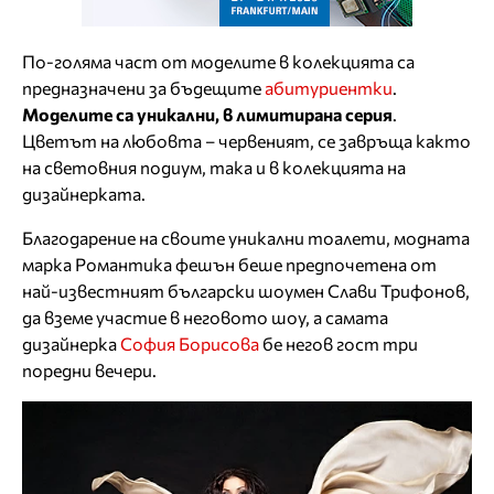
По-голяма част от моделите в колекцията са
предназначени за бъдещите
абитуриентки
.
Моделите са уникални, в лимитирана серия
.
Цветът на любовта – червеният, се завръща както
на световния подиум, така и в колекцията на
дизайнерката.
Благодарение на своите уникални тоалети, модната
марка Романтика фешън беше предпочетена от
най-известният български шоумен Слави Трифонов,
да вземе участие в неговото шоу, а самата
дизайнерка
София Борисова
бе негов гост три
поредни вечери.