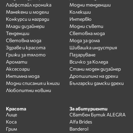
Лайфстайл хроника
Модни тенденции
Манекени и модели
Колекции
Конкурси и награди
Интервю
Млади дизайнери
Модни съвети
Тенденции
Световна мода
Световна мода
Мода за дома
Здраве и красота
Шивашка индустрия
Грижи за тялото
Пазаруване
Аромати
Всичко за Коледа
Аксесоари
Стани моден дизайнер
Интимна мода
Дропшипинг на дрехи
Модни списания и книги
Български дамски дрехи
Любопитни новини
Красота
За абитуриенти
Лице
Сватбен Бутик ALEGRA
Коса
Alfa Brides
Грим
Banderol