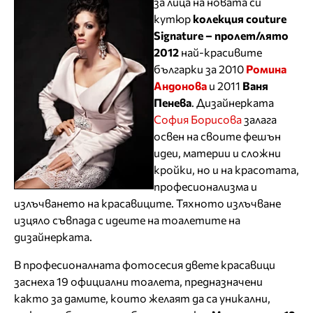
за лица на новата си
кутюр
колекция
couture
Signature – пролет/лято
2012
най-красивите
българки за 2010
Ромина
Андонова
и 2011
Ваня
Пенева
. Дизайнерката
София Борисова
залага
освен на своите фешън
идеи, материи и сложни
кройки, но и на красотата,
професионализма и
излъчването на красавиците. Тяхното излъчване
изцяло съвпада с идеите на тоалетите на
дизайнерката.
В професионалната фотосесия двете красавици
заснеха 19 официални тоалета, предназначени
както за дамите, които желаят да са уникални,