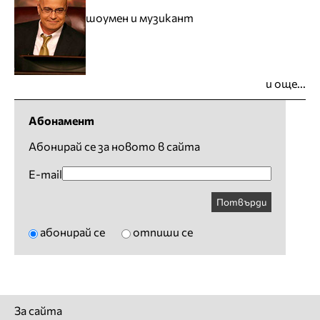
шоумен и музикант
и още...
Абонамент
Абонирай се за новото в сайта
E-mail
Потвърди
абонирай се
отпиши се
За сайта