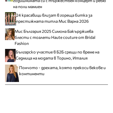
годишнината си с тържествен концерт и ревю
на поли мамиен
24 красавици влизат в гореща битка за
престижната титла Мис Варна 2026
Мис България 2025 Симона Бакърджиева
блести с тоалети Haute couture от Bridal
Fashion
Българско участие в Б2Б срещи по време на
Седмица на модата в Торино, Италия
Пончото - дрехата, която прекоси векове и
континенти