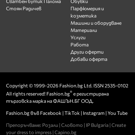
Сватбен бутик Палома
Обувки
Стоян Радичев
Парфюмерия и
козметика
Машини и оборудване
Материали
Услуги
Работа
Други оферти
Добави оферта
Copyright © 1999-2026 Fashion.bg Ltd. ISSN 2535-0102
®
All rights reserved! Fashion.bg
е регистрирана
търговска марка на ФАШЪН.БГ ООД.
Fashion.bg във
Facebook
|
TikTok
|
Instagram
|
You Tube
Препоръчваме:
Розали
|
Словото
|
IP Bulgaria
|
Create
your dress to impress
|
Capino.bg