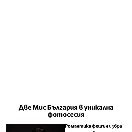
Две Мис България в уникална
фотосесия
Романтика фешън
избра