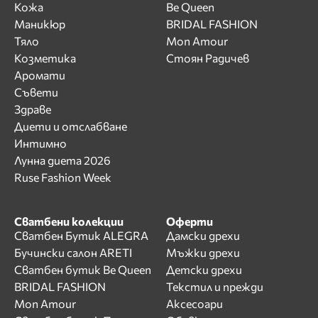
Кожа
Be Queen
Маникюр
BRIDAL FASHION
Тяло
Mon Amour
Козметика
Стоян Радичев
Аромати
Съвети
Здраве
Диети и отслабване
Интимно
Лунна диета 2026
Ruse Fashion Week
Сватбени колекции
Оферти
Сватбен Бутик ALEGRA
Дамски дрехи
Бучински салон ARETI
Мъжки дрехи
Сватбен бутик Be Queen
Детски дрехи
BRIDAL FASHION
Текстил и прежди
Mon Amour
Аксесоари