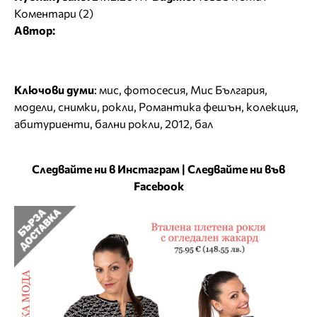
Коментари (2)
Автор:
Ключови думи
:
мис
,
фотосесия
,
Мис България
,
модели
,
снимки
,
рокли
,
Романтика фешън
,
колекция
,
абитуриенти
,
бални рокли
,
2012
,
бал
Следвайте ни в Инстаграм
|
Следвайте ни във
Facebook