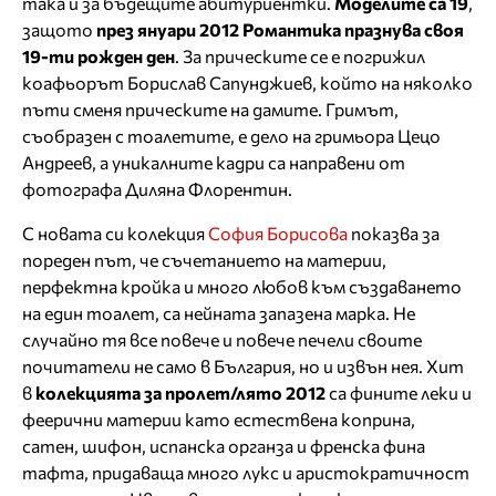
така и за бъдещите абитуриентки.
Моделите са 19
,
защото
през януари 2012 Романтика празнува своя
19-ти рожден ден
. За прическите се е погрижил
коафьорът Борислав Сапунджиев, който на няколко
пъти сменя прическите на дамите. Гримът,
съобразен с тоалетите, е дело на гримьора Цецо
Андреев, а уникалните кадри са направени от
фотографа Диляна Флорентин.
С новата си колекция
София Борисова
показва за
пореден път, че съчетанието на материи,
перфектна кройка и много любов към създаването
на един тоалет, са нейната запазена марка. Не
случайно тя все повече и повече печели своите
почитатели не само в България, но и извън нея. Хит
в
колекцията за пролет/лято 2012
са фините леки и
феерични материи като естествена коприна,
сатен, шифон, испанска органза и френска фина
тафта, придаваща много лукс и аристократичност