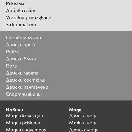
Реклама
Добави сайт
Условия за ползване
За контакти
Онлайн магазин
Дамски дрехи
Рокли
Дамски блузи
Поли
Дамски манта
Дамски костюми
Дамски панталони
Спортни екипи
Новини
Мода
Модни колекции
Дамска мода
Модни ревюта
Мъжка мода
Модна индустрия
Детска мода