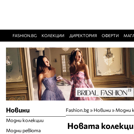
FASHION.BG
КОЛЕКЦИИ
ДИРЕКТОРИЯ
ОФЕРТИ
МАГ
Новини
Fashion.bg
»
Новини
»
Модни 
Модни колекции
Новата колекция
Модни ревюта