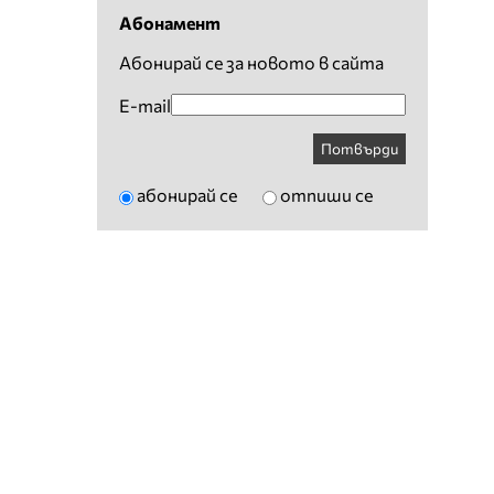
Абонамент
Абонирай се за новото в сайта
E-mail
Потвърди
абонирай се
отпиши се