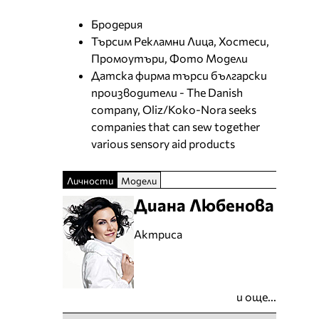
Бродерия
Търсим Рекламни Лица, Хостеси,
Промоутъри, Фото Модели
Датска фирма търси български
производители - The Danish
company, Oliz/Koko-Nora seeks
companies that can sew together
various sensory aid products
Личности
Модели
Диана Любенова
Актриса
и още...