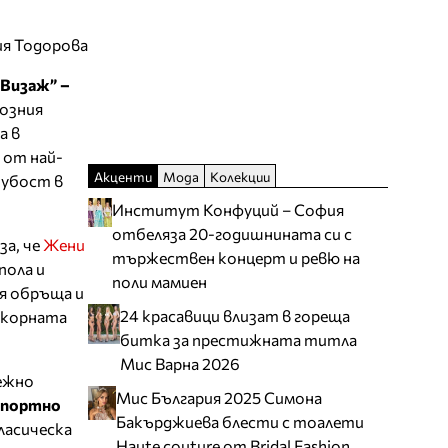
ия Тодорова
„Визаж” –
созния
а в
 от най-
Акценти
Мода
Колекции
хубост в
Институт Конфуций – София
отбеляза 20-годишнината си с
за, че
Жени
тържествен концерт и ревю на
пола и
поли мамиен
тя обръща и
24 красавици влизат в гореща
окорната
битка за престижната титла
Мис Варна 2026
нежно
Мис България 2025 Симона
спортно
Бакърджиева блести с тоалети
класическа
Haute couture от Bridal Fashion