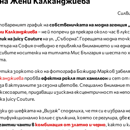
на Жени Калканджиева
Силв
овареният график на
собственичката на модна агенция 
и Калканджиева
– не й попречи да прекара около час в лук
ик на
Juicy Couture
на ул. „Съборна”. Горещата модна точк
търа на София очевидно е привлякла вниманието и на една
сивите носителки на титлата Мис България и шеста по 
та.
утика зоркото око на фотографа Божидар Марков забеля
канджиева
пробва
ефектна рокля тип хамелеон
и сет от 
за в актуалните за сезона цветове. Специално внимание 
аксесоарите, придаващи изискана ексцентричност на неп
ка Juicy Couture.
зки до шефката на „Визаж” споделиха, че тя си е избрала 
тифункционално колие с дължина, която се регулира, две
гантни чанти в
комбинация от златно и черно
, както и 