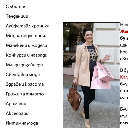
Събития
Тенденции
Нат
Лайфстайл хроника
Жен
Модна индустрия
бут
цен
Манекени и модели
кра
Конкурси и награди
све
Млади дизайнери
В б
Световна мода
Кал
блу
Здраве и красота
на 
Грижи за тялото
мар
Аромати
Бли
Аксесоари
мул
еле
Интимна мода