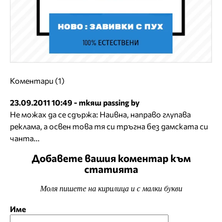
Коментари (1)
23.09.2011 10:49 - ткяш passing by
Не можах да се сдържа: Наивна, направо глупава
реклама, а освен това тя си тръгна без дамската си
чанта...
Добавете вашия коментар към
статията
Моля пишете на кирилица и с малки букви
Име