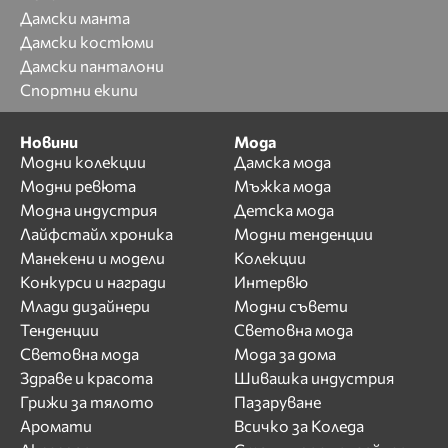
Дамски манта
Дамски костюми
Дамски панталони
Спортни екипи
Новини
Мода
Модни колекции
Дамска мода
Модни ревюта
Мъжка мода
Модна индустрия
Детска мода
Лайфстайл хроника
Модни тенденции
Манекени и модели
Колекции
Конкурси и награди
Интервю
Млади дизайнери
Модни съвети
Тенденции
Световна мода
Световна мода
Мода за дома
Здраве и красота
Шивашка индустрия
Грижи за тялото
Пазаруване
Аромати
Всичко за Коледа