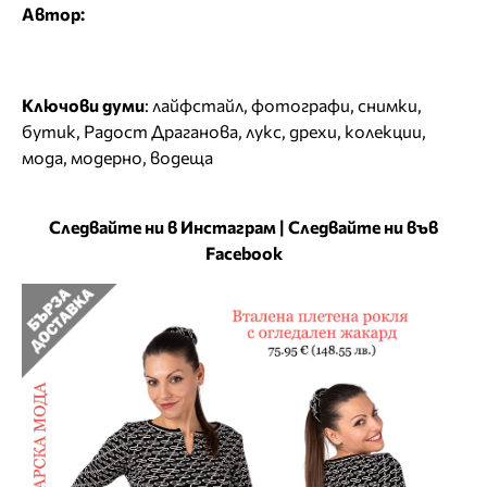
Автор:
Ключови думи
:
лайфстайл
,
фотографи
,
снимки
,
бутик
,
Радост Драганова
,
лукс
,
дрехи
,
колекции
,
мода
,
модерно
,
водеща
Следвайте ни в Инстаграм
|
Следвайте ни във
Facebook