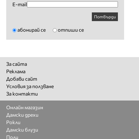
E-mail
Потвърди
абонирай се
отпиши се
За сайта
Реклама
Добави сайт
Условия за ползване
За контакти
Онлайн магазин
Дамски дрехи
Рокли
Дамски блузи
Поли