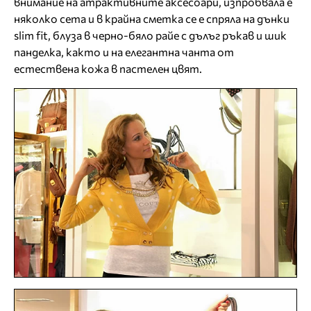
внимание на атрактивните аксесоари, изпробвала е
няколко сета и в крайна сметка се е спряла на дънки
slim fit, блуза в черно-бяло райе с дълъг ръкав и шик
панделка, както и на елегантна чанта от
естествена кожа в пастелен цвят.