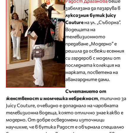
Радост Драганова
беше
забелязана да пазарува в
луксозния бутик
Juicy
Couture
на ул. „Съборна”.
Водещата на
телевизионното
предаване „Модерно” е
решила да освежи есенния
си гардероб с модели от
последната колекция на
марката, посветена на
авангардните дами.
Съчетанието от
женственост и момчешка небрежност
, типично за
Juicy Couture, очевидно е допаднало на чаровната
телевизионна водеща, която отлично знае какво е
модерно. От добре осведомени източници
научихме, че в бутика Радост е обърнала специално