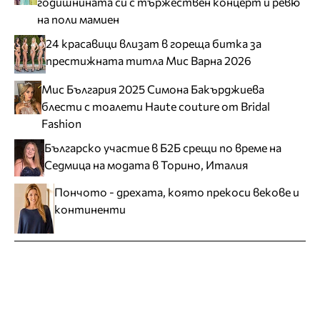
годишнината си с тържествен концерт и ревю
на поли мамиен
24 красавици влизат в гореща битка за
престижната титла Мис Варна 2026
Мис България 2025 Симона Бакърджиева
блести с тоалети Haute couture от Bridal
Fashion
Българско участие в Б2Б срещи по време на
Седмица на модата в Торино, Италия
Пончото - дрехата, която прекоси векове и
континенти