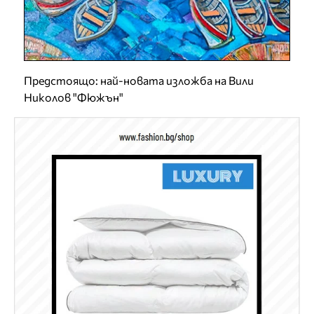
Предстоящо: най-новата изложба на Вили
Николов "Фюжън"