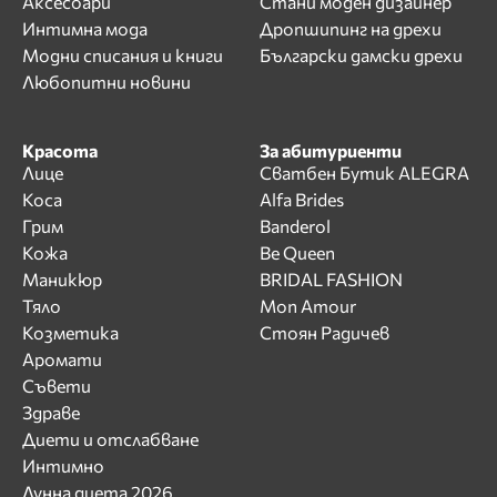
Аксесоари
Стани моден дизайнер
Интимна мода
Дропшипинг на дрехи
Модни списания и книги
Български дамски дрехи
Любопитни новини
Красота
За абитуриенти
Лице
Сватбен Бутик ALEGRA
Коса
Alfa Brides
Грим
Banderol
Кожа
Be Queen
Маникюр
BRIDAL FASHION
Тяло
Mon Amour
Козметика
Стоян Радичев
Аромати
Съвети
Здраве
Диети и отслабване
Интимно
Лунна диета 2026