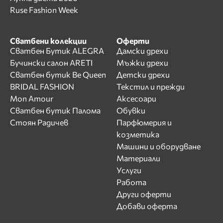
Ruse Fashion Week
Сватбени колекции
Оферти
Сватбен Бутик ALEGRA
Дамски дрехи
Бучински салон ARETI
Мъжки дрехи
Сватбен бутик Be Queen
Детски дрехи
BRIDAL FASHION
Текстил и прежди
Mon Amour
Аксесоари
Сватбен бутик Палома
Обувки
Стоян Радичев
Парфюмерия и
козметика
Машини и оборудване
Материали
Услуги
Работа
Други оферти
Добави оферта