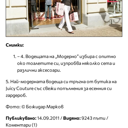
Снимки:
– 4. Водещата на „Модерно” избира с опитно
око тоалетите си, изпробва няколко сета и
различни аксесоари.
5. Най-модерната водеща си тръгна от бутика на
Juicy Couture със свежи попълнения за есенния си
гардероб.
Фото: © Божидар Марков
Публикувано:
14.09.2011 /
Видяно:
9243 пъти /
Коментари (1)