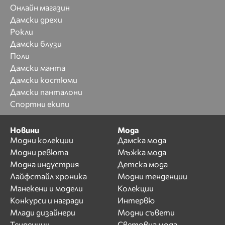
Онлайн магазин
Дамски дрехи
Рокли
Дамски блузи
Поли
Дамски манта
Дамски костюми
Дамски панталони
Спортни екипи
Новини
Мода
Модни колекции
Дамска мода
Модни ревюта
Мъжка мода
Модна индустрия
Детска мода
Лайфстайл хроника
Модни тенденции
Манекени и модели
Колекции
Конкурси и награди
Интервю
Млади дизайнери
Модни съвети
Тенденции
Световна мода