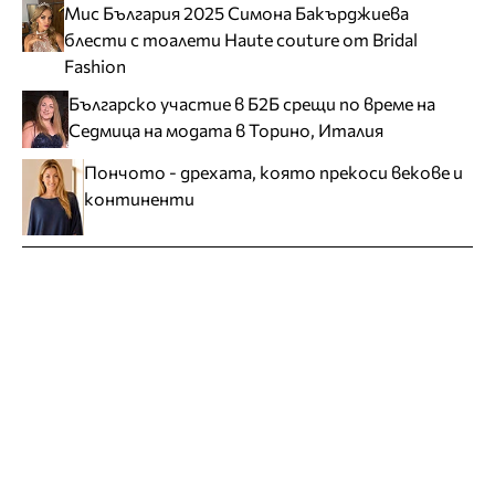
Мис България 2025 Симона Бакърджиева
блести с тоалети Haute couture от Bridal
Fashion
Българско участие в Б2Б срещи по време на
Седмица на модата в Торино, Италия
Пончото - дрехата, която прекоси векове и
континенти