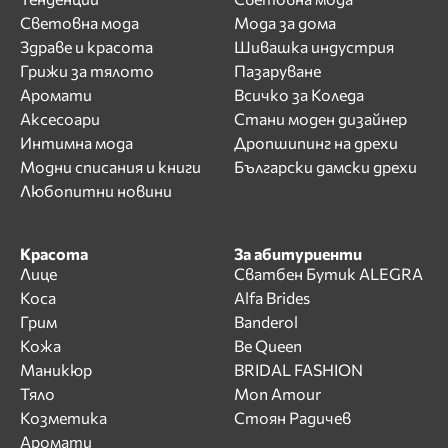
Световна мода
Мода за дома
Здраве и красота
Шивашка индустрия
Грижи за тялото
Пазаруване
Аромати
Всичко за Коледа
Аксесоари
Стани моден дизайнер
Интимна мода
Дропшипинг на дрехи
Модни списания и книги
Български дамски дрехи
Любопитни новини
Красота
За абитуриенти
Лице
Сватбен Бутик ALEGRA
Коса
Alfa Brides
Грим
Banderol
Кожа
Be Queen
Маникюр
BRIDAL FASHION
Тяло
Mon Amour
Козметика
Стоян Радичев
Аромати