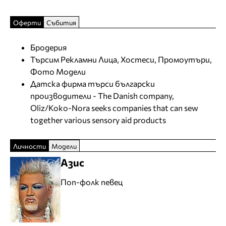
Оферти
Събития
Бродерия
Търсим Рекламни Лица, Хостеси, Промоутъри,
Фото Модели
Датска фирма търси български
производители - The Danish company,
Oliz/Koko-Nora seeks companies that can sew
together various sensory aid products
Личности
Модели
Азис
Поп-фолк певец