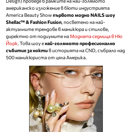
Design) проведе в рамките на най-голямото
американско изложение в бюти индустрията
America Beauty Show
първото
модно
NAILS
шоу
Shellac
™ &
Fashion
Fusion
, посветено на най-
актуалните трендове в маникюра и стилове,
директно от подиумите на
Модната седмица в Ню
Йорк
. Това шоу е
най-голямото
професионално
събитие
за нокти
в историята на CND, събрало над
500 маникюриста от цяла Америка.