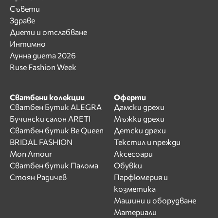
Съвети
Здраве
Диети и отслабване
Интимно
Лунна диета 2026
Ruse Fashion Week
Сватбени колекции
Оферти
Сватбен Бутик ALEGRA
Дамски дрехи
Бучински салон ARETI
Мъжки дрехи
Сватбен бутик Be Queen
Детски дрехи
BRIDAL FASHION
Текстил и прежди
Mon Amour
Аксесоари
Сватбен бутик Палома
Обувки
Стоян Радичев
Парфюмерия и
козметика
Машини и оборудване
Материали