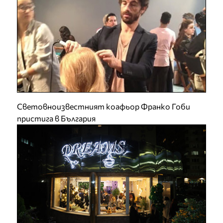
Световноизвестният коафьор Франко Гоби
пристига в България