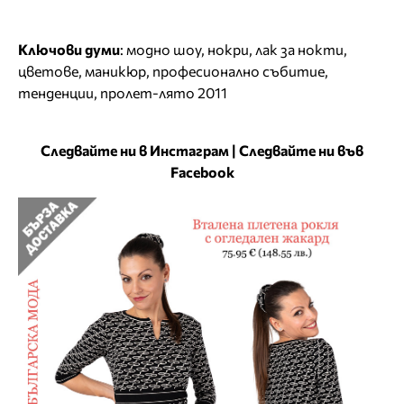
Ключови думи
:
модно шоу
,
нокри
,
лак за нокти
,
цветове
,
маникюр
,
професионално събитие
,
тенденции
,
пролет-лято 2011
Следвайте ни в Инстаграм
|
Следвайте ни във
Facebook