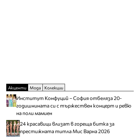
Акценти
Мода
Колекции
Институт Конфуций – София отбеляза 20-
годишнината си с тържествен концерт и ревю
на поли мамиен
24 красавици влизат в гореща битка за
престижната титла Мис Варна 2026