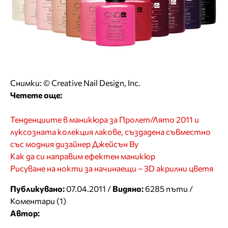
Снимки: © Creative Nail Design, Inc.
Четете още:
Тенденциите в маникюра за Пролет/Лято 2011 и
луксозната колекция лакове, създадена съвместно
със модния дизайнер Джейсън Ву
Как да си направим ефектен маникюр
Рисуване на нокти за начинаещи – 3D акрилни цветя
Публикувано:
07.04.2011 /
Видяно:
6285 пъти /
Коментари (1)
Автор: