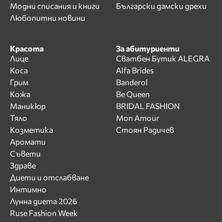
Модни списания и книги
Български дамски дрехи
Любопитни новини
Красота
За абитуриенти
Лице
Сватбен Бутик ALEGRA
Коса
Alfa Brides
Грим
Banderol
Кожа
Be Queen
Маникюр
BRIDAL FASHION
Тяло
Mon Amour
Козметика
Стоян Радичев
Аромати
Съвети
Здраве
Диети и отслабване
Интимно
Лунна диета 2026
Ruse Fashion Week