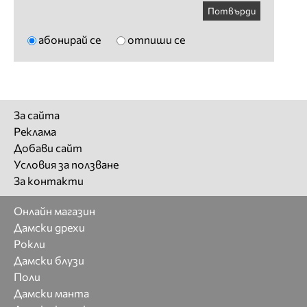
Потвърди
абонирай се
отпиши се
За сайта
Реклама
Добави сайт
Условия за ползване
За контакти
Онлайн магазин
Дамски дрехи
Рокли
Дамски блузи
Поли
Дамски манта