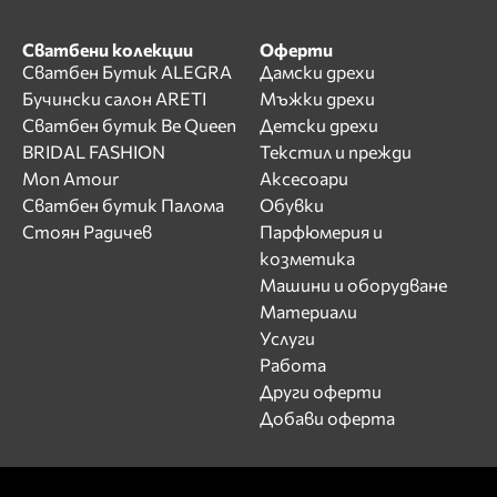
Сватбени колекции
Оферти
Сватбен Бутик ALEGRA
Дамски дрехи
Бучински салон ARETI
Мъжки дрехи
Сватбен бутик Be Queen
Детски дрехи
BRIDAL FASHION
Текстил и прежди
Mon Amour
Аксесоари
Сватбен бутик Палома
Обувки
Стоян Радичев
Парфюмерия и
козметика
Машини и оборудване
Материали
Услуги
Работа
Други оферти
Добави оферта