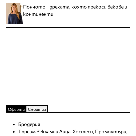
Пончото - дрехата, която прекоси векове и
континенти
Оферти
Събития
Бродерия
Търсим Рекламни Лица, Хостеси, Промоутъри,