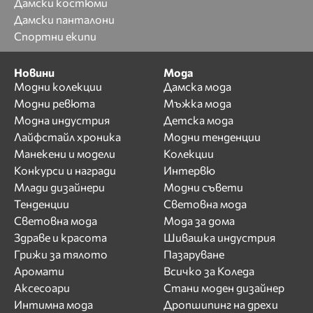
Дамски костюми
Дамски панталони
Спортни екипи
Новини
Мода
Модни колекции
Дамска мода
Модни ревюта
Мъжка мода
Модна индустрия
Детска мода
Лайфстайл хроника
Модни тенденции
Манекени и модели
Колекции
Конкурси и награди
Интервю
Млади дизайнери
Модни съвети
Тенденции
Световна мода
Световна мода
Мода за дома
Здраве и красота
Шивашка индустрия
Грижи за тялото
Пазаруване
Аромати
Всичко за Коледа
Аксесоари
Стани моден дизайнер
Интимна мода
Дропшипинг на дрехи