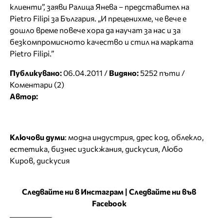
клиенти”, заяви Ралица Янева – представител на
Pietro Filipi за България. „И преценихме, че вече е
дошло време повече хора да научат за нас и за
безкомпромисното качество и стил на марката
Pietro Filipi.”
Публикувано:
06.04.2011 /
Видяно:
5252 пъти /
Коментари (2)
Автор:
Ключови думи
:
модна индустрия
,
дрес код
,
облекло
,
естетика
,
бизнес изискжания
,
дискусия
,
Любо
Киров
,
дискусия
Следвайте ни в Инстаграм
|
Следвайте ни във
Facebook