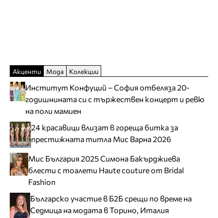
Акценти
Мода
Колекции
Институт Конфуций – София отбеляза 20-
годишнината си с тържествен концерт и ревю
на поли мамиен
24 красавици влизат в гореща битка за
престижната титла Мис Варна 2026
Мис България 2025 Симона Бакърджиева
блести с тоалети Haute couture от Bridal
Fashion
Българско участие в Б2Б срещи по време на
Седмица на модата в Торино, Италия