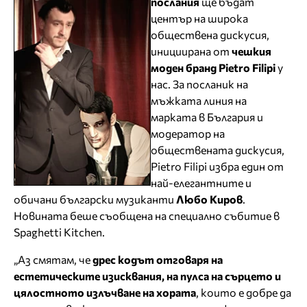
послания
ще бъдат
център на широка
обществена дискусия,
инициирана от
чешкия
моден бранд Pietro Filipi
у
нас. За посланик на
мъжката линия на
марката в България и
модератор на
обществената дискусия,
Pietro Filipi избра един от
най-елегантните и
обичани български музиканти
Любо Киров
.
Новината беше съобщена на специално събитие в
Spaghetti Kitchen.
„Аз смятам, че
дрес кодът отговаря на
естетическите изисквания, на пулса на сърцето и
цялостното излъчване на хората
, които е добре да