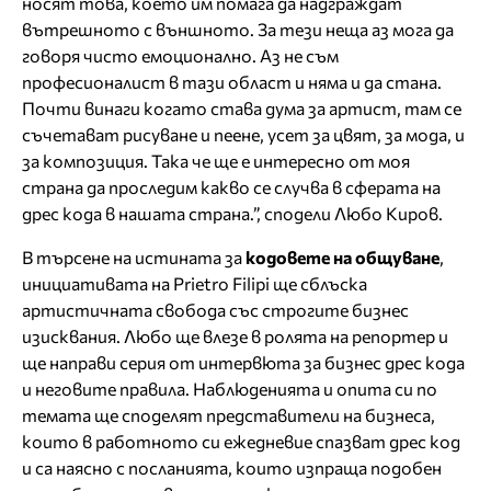
носят това, което им помага да надграждат
вътрешното с външното. За тези неща аз мога да
говоря чисто емоционално. Аз не съм
професионалист в тази област и няма и да стана.
Почти винаги когато става дума за артист, там се
съчетават рисуване и пеене, усет за цвят, за мода, и
за композиция. Така че ще е интересно от моя
страна да проследим какво се случва в сферата на
дрес кода в нашата страна.”, сподели Любо Киров.
В търсене на истината за
кодовете на общуване
,
инициативата на Prietro Filipi ще сблъска
артистичната свобода със строгите бизнес
изисквания. Любо ще влезе в ролята на репортер и
ще направи серия от интервюта за бизнес дрес кода
и неговите правила. Наблюденията и опита си по
темата ще споделят представители на бизнеса,
които в работното си ежедневие спазват дрес код
и са наясно с посланията, които изпраща подобен