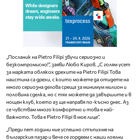
„Посланик на Pietro Filipi звучи сериозно и
безкомпромисно!”, заяви Любо Киров. „С голям усет
за марката облякох дрехите на Pietro Filipi Това
наистина са дрехи, с които можете да отидете на
много сериозна делова среща за минимум милион и
половина сделка, но с тях можете да завършите и в
нощен клуб, което аз ще направя по-късно днес. Аз
се чувствам много комфортно и това е най-
важното. Това е Pietro Filipi в мое лице”.
„Преди пет години ние успешно стъпихме на
българския пазар и вече се гордеем с наши лоялни