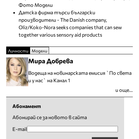
Фото Модели
Датска фирма търси български
производители - The Danish company,
Oliz/Koko-Nora seeks companies that can sew
together various sensory aid products
Личности
Модели
Мира Добрева
Водеща на новинарската емисия `По света
и у нас` на Канал 1
и още...
Абонамент
Абонирай се за новото в сайта
E-mail