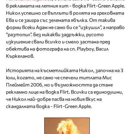
в рекламата на летния хит - водка Flirt-Green Apple.
Никол успешно се въплъти в ролята на греховната
Ева и се заигра със зелената ябълка. От такива
форми всеки Адам не само би се “изкушил”, а направо
“разтопил”. Без никакви задръжки, русото
изкушение свали всичко и смело застана пред
обектива на фотографа на сп. Playboy, Васил
Къркеланов.
Историята на късметлийката Никол, започна на 3
юли, когато, не само че спечели титлата Мис
Плеймейт 2006, но и възможността да стане
рекламно лице на водка Flirt. Всички са единодушни,
че Никол най-добре пасва на новия вкус на
скандалната водка - Flirt-Green Apple.