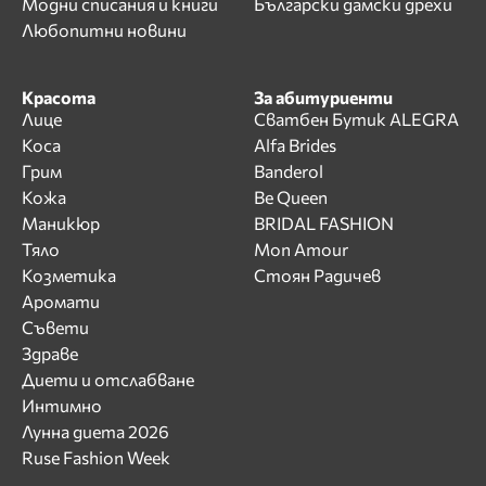
Модни списания и книги
Български дамски дрехи
Любопитни новини
Красота
За абитуриенти
Лице
Сватбен Бутик ALEGRA
Коса
Alfa Brides
Грим
Banderol
Кожа
Be Queen
Маникюр
BRIDAL FASHION
Тяло
Mon Amour
Козметика
Стоян Радичев
Аромати
Съвети
Здраве
Диети и отслабване
Интимно
Лунна диета 2026
Ruse Fashion Week