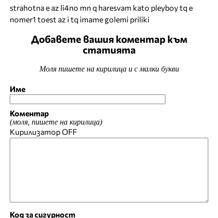
strahotna e az li4no mn q haresvam kato pleyboy tq e
nomer1 toest az i tq imame golemi priliki
Добавете вашия коментар към
статията
Моля пишете на кирилица и с малки букви
Име
Коментар
(моля, пишете на кирилица)
Кирилизатор
OFF
Код за сигурност