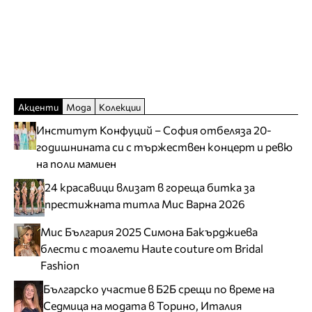
Акценти
Мода
Колекции
Институт Конфуций – София отбеляза 20-
годишнината си с тържествен концерт и ревю
на поли мамиен
24 красавици влизат в гореща битка за
престижната титла Мис Варна 2026
Мис България 2025 Симона Бакърджиева
блести с тоалети Haute couture от Bridal
Fashion
Българско участие в Б2Б срещи по време на
Седмица на модата в Торино, Италия