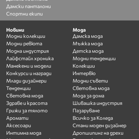
Дамски панталони
Спортни екипи
Новини
Мода
Модни колекции
Дамска мода
Модни ревюта
Мъжка мода
Модна индустрия
Детска мода
Лайфстайл хроника
Модни тенденции
Манекени и модели
Колекции
Конкурси и награди
Интервю
Млади дизайнери
Модни съвети
Тенденции
Световна мода
Световна мода
Мода за дома
Здраве и красота
Шивашка индустрия
Грижи за тялото
Пазаруване
Аромати
Всичко за Коледа
Аксесоари
Стани моден дизайнер
Интимна мода
Дропшипинг на дрехи