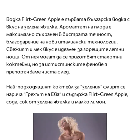
Водка Flirt-Green Apple е първата българска водка с
вкус на зелена ябълка. Ароматът на плода е
максимално съхранен в бистрата течност,
благодарение на нови италиански технологии.
Свежият и мек вкус е идеален за горещите летни
нощи. От нея могат да се приготвят стахотни
коктейли, но за истистинските фенове я
препоръчваме чиста с лед.
Най-подходящият коктейл за “зеления” флирт се
нарича “Грехът на Ева” и съдържа Flirt-Green Apple,
сода, сок от зелена ябълка и малко лимон.