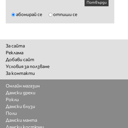
Потвърди
абонирай се
отпиши се
За сайта
Реклама
Добави сайт
Условия за ползване
За контакти
Онлайн магазин
Дамски дрехи
Рокли
Дамски блузи
Поли
Дамски манта
Дамски костюми