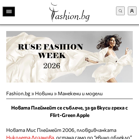
Fashion.bg
»
Новини
»
Манекени и модели
Новата Плеймейт се съблече, за да вкуси греха с
Flirt-Green Apple
Новата Мис Плеймейт 2006, пловдивчанката
Николета Лозанова
, остана само по “евино облекло”