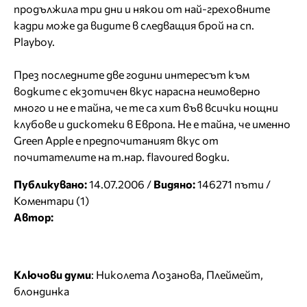
продължила три дни и някои от най-греховните
кадри може да видите в следващия брой на сп.
Playboy.
През последните две години интересът към
водките с екзотичен вкус нарасна неимоверно
много и не е тайна, че те са хит във всички нощни
клубове и дискотеки в Европа. Не е тайна, че именно
Green Apple e предпочитаният вкус от
почитателите на т.нар. flavoured водки.
Публикувано:
14.07.2006 /
Видяно:
146271 пъти /
Коментари (1)
Автор:
Ключови думи
:
Николета Лозанова
,
Плеймейт
,
блондинка