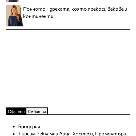
Пончото - дрехата, която прекоси векове и
континенти
Оферти
Събития
Бродерия
Търсим Рекламни Лица, Хостеси, Промоутъри,