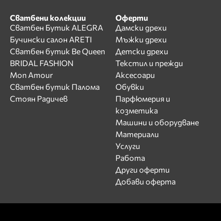
Сватбени колекции
Оферти
Сватбен Бутик ALEGRA
Дамски дрехи
Бучински салон ARETI
Мъжки дрехи
Сватбен бутик Be Queen
Детски дрехи
BRIDAL FASHION
Текстил и прежди
Mon Amour
Аксесоари
Сватбен бутик Палома
Обувки
Стоян Радичев
Парфюмерия и
козметика
Машини и оборудване
Материали
Услуги
Работа
Други оферти
Добави оферта