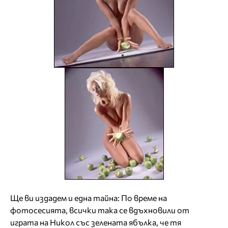
Ще ви издадем и една тайна: По време на
фотосесията, всички така се вдъхновили от
играта на Никол със зелената ябълка, че тя