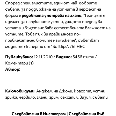
Според специалистите, един от най-добрите
съвети за поддържане на устните в перфектна
форма е
редовната употреба на гланц
. "Гланцът е
идеален за напуканите устни, защото предпазва
устата и възстановява естествената влажност на
устните. Това пък ви прави много по-
привлекателни в очите на мъжете", съветват
модните експерти от "Softlips". /БГНЕС
Публикувано:
12.11.2010 /
Видяно:
5456 пъти /
Коментари (1)
Автор:
Ключови думи
:
Анджелина Джоли
,
красота
,
устни
,
грижа
,
червило
,
гланц
,
грим
,
сексапил
,
визия
,
съвети
Следвайте ни в Инстаграм
|
Следвайте ни във