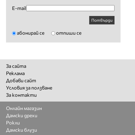
E-mail
Потвърди
абонирай се
отпиши се
За сайта
Реклама
Добави сайт
Условия за ползване
За контакти
Онлайн магазин
Дамски дрехи
Рокли
Дамски блузи