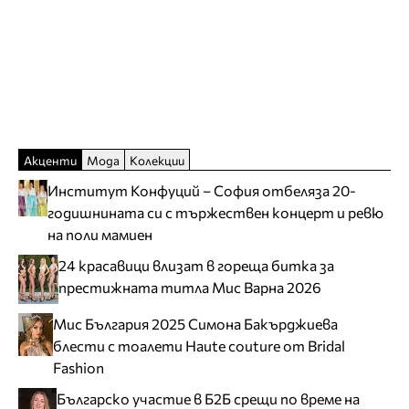
Акценти
Мода
Колекции
Институт Конфуций – София отбеляза 20-
годишнината си с тържествен концерт и ревю
на поли мамиен
24 красавици влизат в гореща битка за
престижната титла Мис Варна 2026
Мис България 2025 Симона Бакърджиева
блести с тоалети Haute couture от Bridal
Fashion
Българско участие в Б2Б срещи по време на