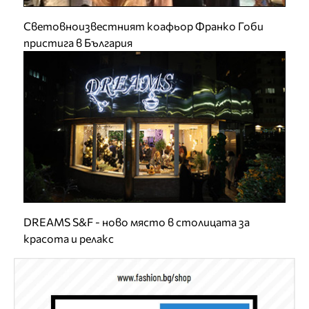
Световноизвестният коафьор Франко Гоби
пристига в България
DREAMS S&F - ново място в столицата за
красота и релакс