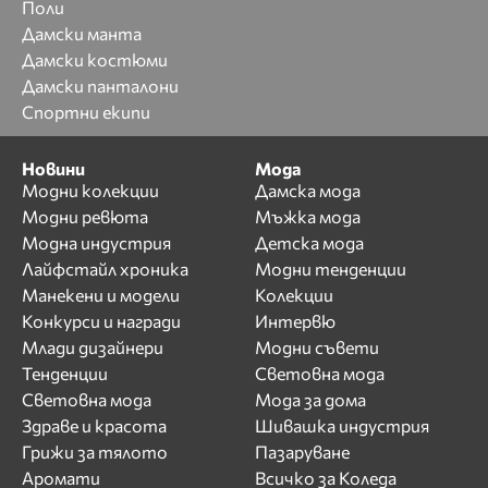
Поли
Дамски манта
Дамски костюми
Дамски панталони
Спортни екипи
Новини
Мода
Модни колекции
Дамска мода
Модни ревюта
Мъжка мода
Модна индустрия
Детска мода
Лайфстайл хроника
Модни тенденции
Манекени и модели
Колекции
Конкурси и награди
Интервю
Млади дизайнери
Модни съвети
Тенденции
Световна мода
Световна мода
Мода за дома
Здраве и красота
Шивашка индустрия
Грижи за тялото
Пазаруване
Аромати
Всичко за Коледа