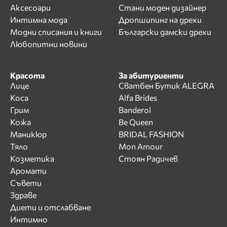
Аксесоари
Стани моден дизайнер
Интимна мода
Дропшипинг на дрехи
Модни списания и книги
Български дамски дрехи
Любопитни новини
Красота
За абитуриенти
Лице
Сватбен Бутик ALEGRA
Коса
Alfa Brides
Грим
Banderol
Кожа
Be Queen
Маникюр
BRIDAL FASHION
Тяло
Mon Amour
Козметика
Стоян Радичев
Аромати
Съвети
Здраве
Диети и отслабване
Интимно