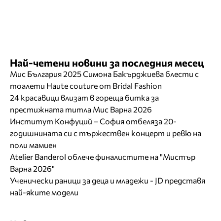
Най-четени новини за последния месец
Мис България 2025 Симона Бакърджиева блести с
тоалети Haute couture от Bridal Fashion
24 красавици влизат в гореща битка за
престижната титла Мис Варна 2026
Институт Конфуций – София отбеляза 20-
годишнината си с тържествен концерт и ревю на
поли мамиен
Atelier Banderol облече финалистите на "Мистър
Варна 2026"
Ученически раници за деца и младежи - JD представя
най-яките модели