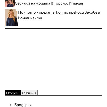
Седмица на модата в Торино, Италия
Пончото - дрехата, която прекоси векове и
континенти
Оферти
Събития
Бродерия