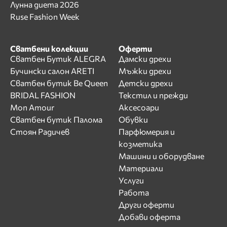
Лунна диета 2026
Ruse Fashion Week
Сватбени колекции
Оферти
Сватбен Бутик ALEGRA
Дамски дрехи
Бучински салон ARETI
Мъжки дрехи
Сватбен бутик Be Queen
Детски дрехи
BRIDAL FASHION
Текстил и прежди
Mon Amour
Аксесоари
Сватбен бутик Палома
Обувки
Стоян Радичев
Парфюмерия и
козметика
Машини и оборудване
Материали
Услуги
Работа
Други оферти
Добави оферта