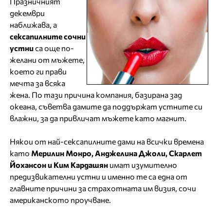
Празничният
декември
наближава, а
сексапилните сочни
устни
са още по-
желани от мъжете,
което ги прави
мечта за всяка
жена. По тази причина компания, базирана зад
океана, съветва дамите да поддържат устните си
влажни, за да привличат мъжете като магнит.
Някои от най-сексапилните дами на всички времена
като
Мерилин Монро, Анджелина Джоли, Скарлет
Йохансон и Ким Кардашян
имат изумително
предизвикателни устни и именно те са една от
главните причини за страхотната им визия, сочи
американското проучване.