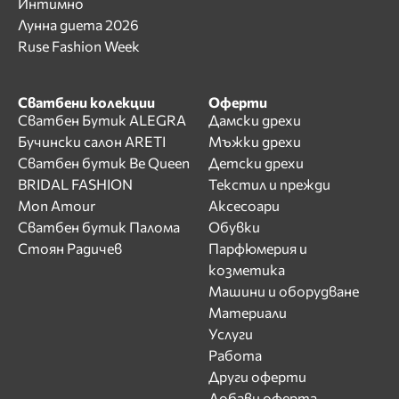
Интимно
Лунна диета 2026
Ruse Fashion Week
Сватбени колекции
Оферти
Сватбен Бутик ALEGRA
Дамски дрехи
Бучински салон ARETI
Мъжки дрехи
Сватбен бутик Be Queen
Детски дрехи
BRIDAL FASHION
Текстил и прежди
Mon Amour
Аксесоари
Сватбен бутик Палома
Обувки
Стоян Радичев
Парфюмерия и
козметика
Машини и оборудване
Материали
Услуги
Работа
Други оферти
Добави оферта