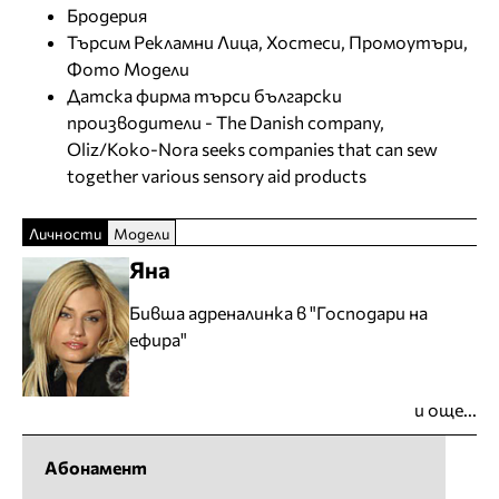
Бродерия
Търсим Рекламни Лица, Хостеси, Промоутъри,
Фото Модели
Датска фирма търси български
производители - The Danish company,
Oliz/Koko-Nora seeks companies that can sew
together various sensory aid products
Личности
Модели
Яна
Бивша адреналинка в "Господари на
ефира"
и още...
Абонамент