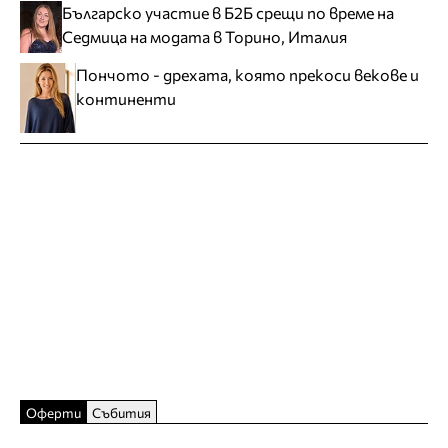
Българско участие в Б2Б срещи по време на
Седмица на модата в Торино, Италия
Пончото - дрехата, която прекоси векове и
континенти
Оферти
Събития