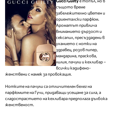
Gucci Guilty
е топъл, но в
същото време
забележително цветен и
ориенталски парфюм.
Ароматът привлича
вниманието дързост и
сексапил, пресъздадени в
уханието с нотки на
здравец, розов пипер,
мандарина, праскова,
лилия, пачули и кехлибар –
всички кадифено-
женствени с намек за провокация.
Нотките на пачули са отличителен белег на
парфюмите на Гучи, придаващи усещане за сила, а
сладострастието на кехлибара предполага дълбока
женственост.