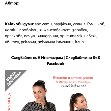
Автор:
Ключови думи
:
аромати
,
парфюми
,
ухание
,
Гучи
,
нов
,
нотки
,
провокация
,
женственост
,
здравец
,
праскова
,
пачули
,
мандарина
,
ориенталски
,
свеж
,
цветен
,
реклама
,
рекламна кампания
,
клип
Следвайте ни в Инстаграм
|
Следвайте ни във
Facebook