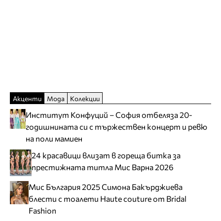
Акценти
Мода
Колекции
Институт Конфуций – София отбеляза 20-
годишнината си с тържествен концерт и ревю
на поли мамиен
24 красавици влизат в гореща битка за
престижната титла Мис Варна 2026
Мис България 2025 Симона Бакърджиева
блести с тоалети Haute couture от Bridal
Fashion