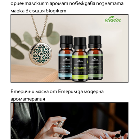
ориенталският аромат побеждава познатата
марка в същия бюджет
Етерични масла от Етерим за модерна
ароматерапия