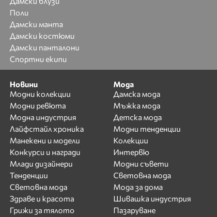
Дамски блузи
Поли
Дамски манта
Дамски костюми
Дамски панталони
Спортни екипи
Новини
Мода
Модни колекции
Дамска мода
Модни ревюта
Мъжка мода
Модна индустрия
Детска мода
Лайфстайл хроника
Модни тенденции
Манекени и модели
Колекции
Конкурси и награди
Интервю
Млади дизайнери
Модни съвети
Тенденции
Световна мода
Световна мода
Мода за дома
Здраве и красота
Шивашка индустрия
Грижи за тялото
Пазаруване