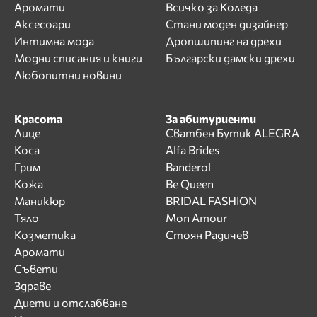
Аромати
Всичко за Коледа
Аксесоари
Стани моден дизайнер
Интимна мода
Дропшипинг на дрехи
Модни списания и книги
Български дамски дрехи
Любопитни новини
Красота
За абитуриенти
Лице
Сватбен Бутик ALEGRA
Коса
Alfa Brides
Грим
Banderol
Кожа
Be Queen
Маникюр
BRIDAL FASHION
Тяло
Mon Amour
Козметика
Стоян Радичев
Аромати
Съвети
Здраве
Диети и отслабване