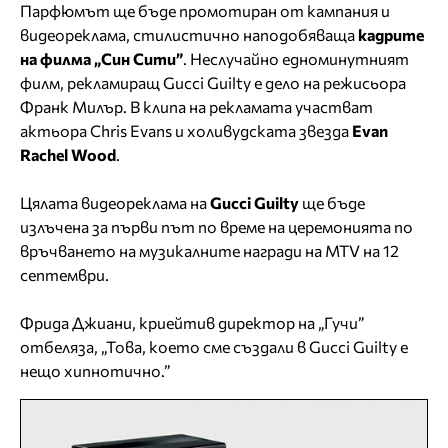
Парфюмът ще бъде промотиран от кампания и
видеореклама, стилистично наподобяваща
кадрите
на филма „Син Сити”
. Неслучайно едноминутният
филм, рекламиращ Gucci Guilty е дело на режисьора
Франк Милър. В клипа на рекламата участват
актьора Chris Evans и холивудската звезда
Evan
Rachel Wood
.
Цялата видеореклама на
Gucci Guilty
ще бъде
излъчена за първи път по време на церемонията по
връчването на музикалните награди на MTV на 12
септември.
Фрида Джиани, криейтив директор на „Гучи”
отбеляза, „Това, което сме създали в Gucci Guilty е
нещо хипнотично.”