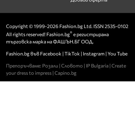
Copyright © 1999-2026 Fashion.bg Ltd. ISSN 2535-0102
®
All rights reserved! Fashion.bg
е регистрирана
търговска марка на ФАШЪН.БГ ООД.
Fashion.bg във
Facebook
|
TikTok
|
Instagram
|
You Tube
Препоръчваме:
Розали
|
Словото
|
IP Bulgaria
|
Create
your dress to impress
|
Capino.bg