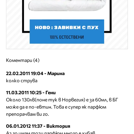
Коментари (4)
22.02.2011 19:04 - Марина
колко струва
11.03.2011 10:25 - Гени
Около 130лв(поне тук в Норвегия) е за 60мл, в БГ
може да е по-евтин. Това е супер як парфюм
препорачвам ви го.
06.01.2012 11:37 - Виктория
Аз го имам този парфюм много е хубав