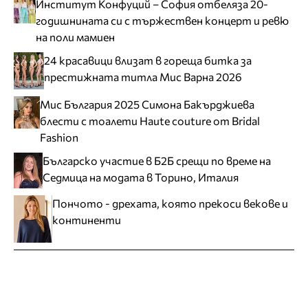
Институт Конфуций – София отбеляза 20-
годишнината си с тържествен концерт и ревю
на поли мамиен
24 красавици влизат в гореща битка за
престижната титла Мис Варна 2026
Мис България 2025 Симона Бакърджиева
блести с тоалети Haute couture от Bridal
Fashion
Българско участие в Б2Б срещи по време на
Седмица на модата в Торино, Италия
Пончото - дрехата, която прекоси векове и
континенти