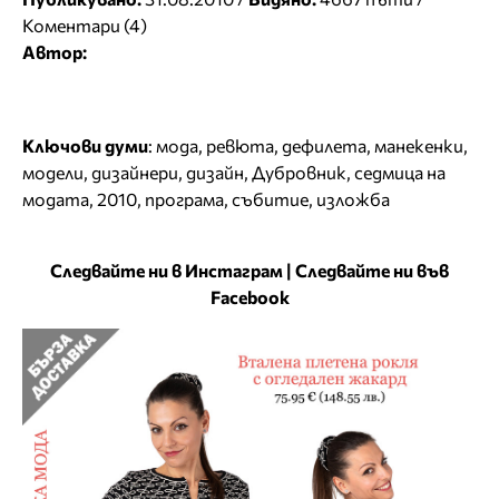
Коментари (4)
Автор:
Ключови думи
:
мода
,
ревюта
,
дефилета
,
манекенки
,
модели
,
дизайнери
,
дизайн
,
Дубровник
,
седмица на
модата
,
2010
,
програма
,
събитие
,
изложба
Следвайте ни в Инстаграм
|
Следвайте ни във
Facebook