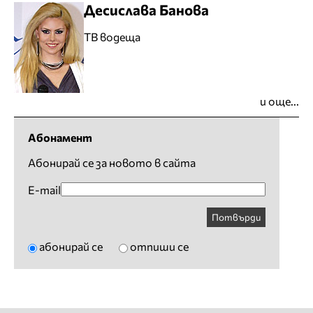
Десислава Банова
ТВ водеща
и още...
Абонамент
Абонирай се за новото в сайта
E-mail
Потвърди
абонирай се
отпиши се