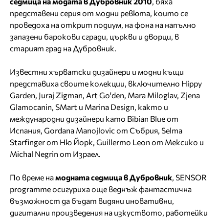
седмица на модата в Дубровник 2010
, бяха
представени серия от модни ревюта, които се
проведоха на открит подиум, на фона на напълно
запазени барокови сгради, църкви и дворци, в
старият град на Дубровник.
Известни хърватски дизайнери и модни къщи
представиха своите колекции, включително Hippy
Garden, Juraj Zigman, Art Go'den, Mara Miloglav, Zjena
Glamocanin, SMart и Marina Design, както и
международни дизайнери като Bibian Blue от
Испания, Gordana Manojlovic от Събрия, Selma
Starfinger от Ню Йорк, Guillermo Leon от Мексико и
Michal Negrin от Израел.
По време на
модната седмица в Дубровник
, SENSOR
programme осигуриха още веднъж фантастична
възможност да бъдат видяни иновативни,
дигитални произведения на изкуството, работейки