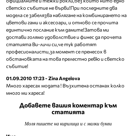
официалните и тежки рокли,без които нито едно
светско събитие не върви!При последните два
модела се забелязва наблягане на комбинирането на
цветови гами и аксесоари, и отново се прочита
единтично послание към дамите!Затова ми
достави голямо удоволствие и финес да прочета
статията Ви-личи си,че тук работят
професионалисти,за момент се пренесох в
обстановката на това прелестно ревю и светско
събитие!
01.09.2010 17:23 - Zina Angelova
Много харесах модата ! Възхитена останах колко
много ми хареса!
Добавете вашия коментар към
статията
Моля пишете на кирилица и с малки букви