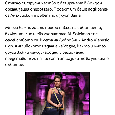
в тясно сътрудничество с базираната в Лондон
организация onedotzero. Проектът беше подкрепен
ог Английският съвет по изкуствата.
Много важни гости присъстваха на събитието,
включително шейх Mohammad Al-Soleiman със
семейството си, кмета на Дубровник Andro Vlahusic
и др. Английското издание на Vogue, както и много
други важни международни и регионални
представители на пресата отразиха това уникално
събитие.