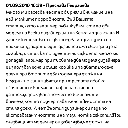
01.09.2010 16:39 - Преслава Георгиева
Много ми харесва,че сте обърнали внимание и на
най-малките подробности във Вашата
статия,като например публикували сте по два
модела на всеки дизайнер или на всяка модна къща!И
забележете,че всеки два по-два модела дрехи си
приличат,защото един дизайнер има своя запазена
,,марка,, и стил,като идентични са,което много ми
допада!Например при първите два модела дизайнера
е използвал една и съща кройка и за двата модела
дрехи,при вторите два моделиера държи на
безгрижно синия цвят,а при третата двойка-
обърнато е внимание на финната черна
дантела,използвана по-често в миналите
времена,която подчертава женствеността на
стила дрехи!А четвъртия дизайнер си пада по
екстравагантността и на тази нотка сексапил!При
следващият моделиер се забелязва,че държи на