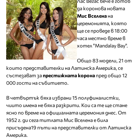
Лас Вегас вече е готов
да коронова новата
Мис Вселена
на
церемонията, която
ще се проведе в 18:00
часа местно време в
хотел "Mandalay Bay".
Общо 83 модели, 21 от
които представителки на Латинска Америка, се
състезават за
престижната корона
пред общо 12
000 гости на събитието.
В четвъртък бяха избрани 15 полуфиналистки,
чиито имена не бяха разкрити. Кои са те ще стане
ясно по време на официалната церемония днес. От
1952 г. ди сега титлата Мис Вселена е била
присъдена19 пъти на представителки от Латинска
Америка.