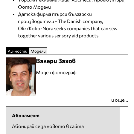
Фото Модели
Датска фирма търси български
производители - The Danish company,
Oliz/Koko-Nora seeks companies that can sew
together various sensory aid products
Личности
Модели
Валери Захов
Моден фотограф
и още...
Абонамент
Абонирай се за новото в сайта