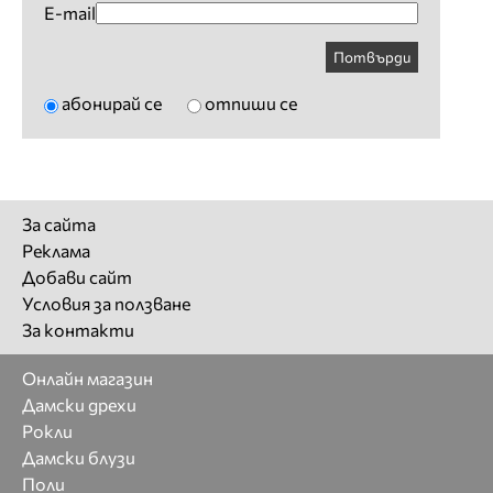
E-mail
Потвърди
абонирай се
отпиши се
За сайта
Реклама
Добави сайт
Условия за ползване
За контакти
Онлайн магазин
Дамски дрехи
Рокли
Дамски блузи
Поли