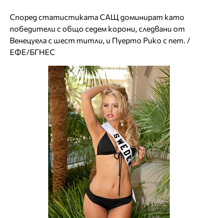
Според статистиката САЩ доминират като
победители с общо седем корони, следвани от
Венецуела с шест титли, и Пуерто Рико с пет. /
ЕФЕ/БГНЕС