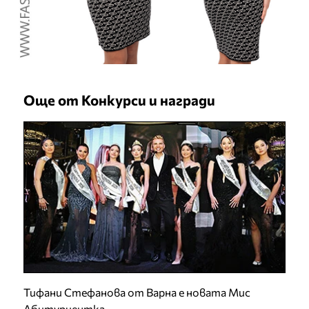
Още от Конкурси и награди
Тифани Стефанова от Варна е новата Мис
Абитуриентка