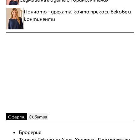
Пончото - дрехата, която прекоси векове и
континенти
Оферти
Събития
Бродерия
Търсим Рекламни Лица, Хостеси, Промоутъри,