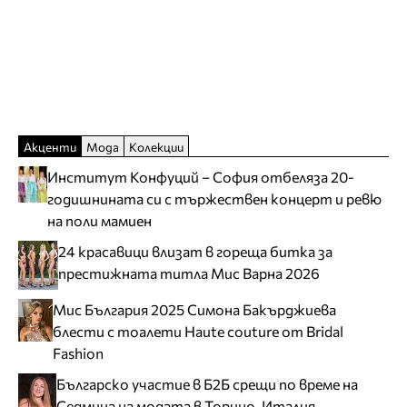
Акценти
Мода
Колекции
Институт Конфуций – София отбеляза 20-
годишнината си с тържествен концерт и ревю
на поли мамиен
24 красавици влизат в гореща битка за
престижната титла Мис Варна 2026
Мис България 2025 Симона Бакърджиева
блести с тоалети Haute couture от Bridal
Fashion
Българско участие в Б2Б срещи по време на
Седмица на модата в Торино, Италия