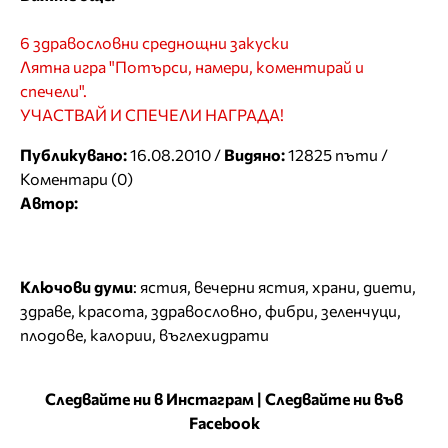
6 здравословни среднощни закуски
Лятна игра "Потърси, намери, коментирай и
спечели".
УЧАСТВАЙ И СПЕЧЕЛИ НАГРАДА!
Публикувано:
16.08.2010 /
Видяно:
12825 пъти /
Коментари (0)
Автор:
Ключови думи
:
ястия
,
вечерни ястия
,
храни
,
диети
,
здраве
,
красота
,
здравословно
,
фибри
,
зеленчуци
,
плодове
,
калории
,
въглехидрати
Следвайте ни в Инстаграм
|
Следвайте ни във
Facebook