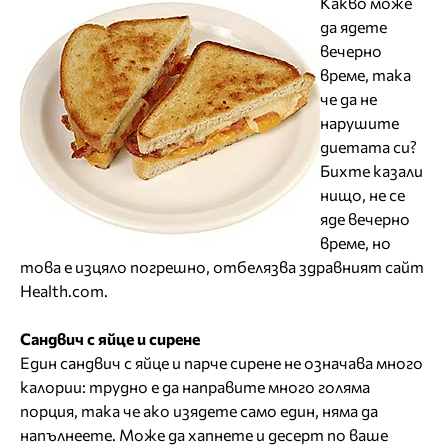
Какво може
да ядете
вечерно
време, така
че да не
нарушите
диетата си?
Бихте казали
нищо, не се
яде вечерно
време, но
това е изцяло погрешно, отбелязва здравният сайт
Health.com.
Сандвич с яйце и сирене
Един сандвич с яйце и парче сирене не означава много
калории: трудно е да направите много голяма
порция, така че ако изядете само един, няма да
напълнеете. Може да хапнете и десерт по ваше