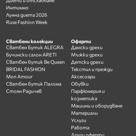
Диети и отслабване
Интимно
Лунна диета 2026
Ruse Fashion Week
Сватбени колекции
Оферти
Сватбен Бутик ALEGRA
Дамски дрехи
Бучински салон ARETI
Мъжки дрехи
Сватбен бутик Be Queen
Детски дрехи
BRIDAL FASHION
Текстил и прежди
Mon Amour
Аксесоари
Сватбен бутик Палома
Обувки
Стоян Радичев
Парфюмерия и
козметика
Машини и оборудване
Материали
Услуги
Работа
Други оферти