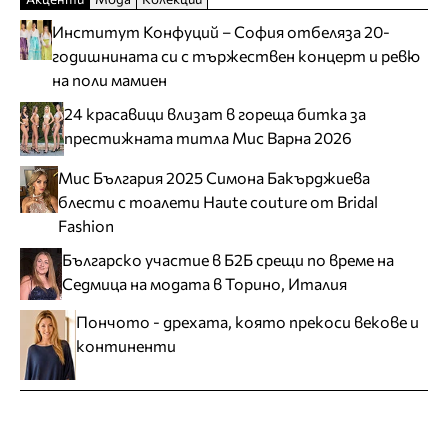
Институт Конфуций – София отбеляза 20-
годишнината си с тържествен концерт и ревю
на поли мамиен
24 красавици влизат в гореща битка за
престижната титла Мис Варна 2026
Мис България 2025 Симона Бакърджиева
блести с тоалети Haute couture от Bridal
Fashion
Българско участие в Б2Б срещи по време на
Седмица на модата в Торино, Италия
Пончото - дрехата, която прекоси векове и
континенти