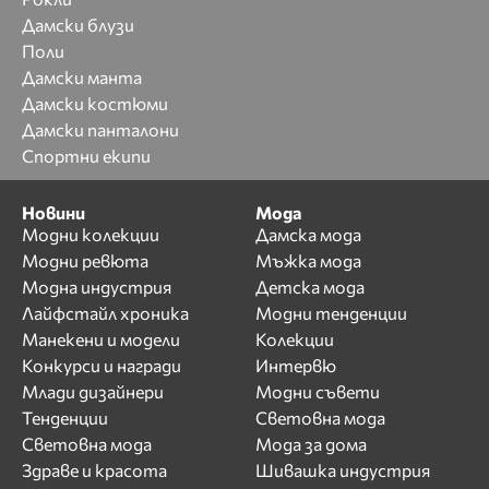
Дамски блузи
Поли
Дамски манта
Дамски костюми
Дамски панталони
Спортни екипи
Новини
Мода
Модни колекции
Дамска мода
Модни ревюта
Мъжка мода
Модна индустрия
Детска мода
Лайфстайл хроника
Модни тенденции
Манекени и модели
Колекции
Конкурси и награди
Интервю
Млади дизайнери
Модни съвети
Тенденции
Световна мода
Световна мода
Мода за дома
Здраве и красота
Шивашка индустрия