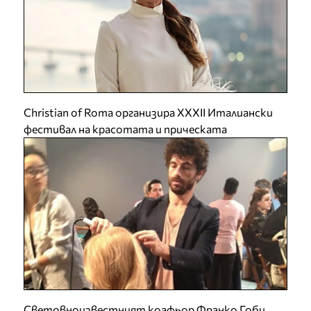
Christian of Roma организира XXXII Италиански
фестивал на красотата и прическата
Световноизвестният коафьор Франко Гоби