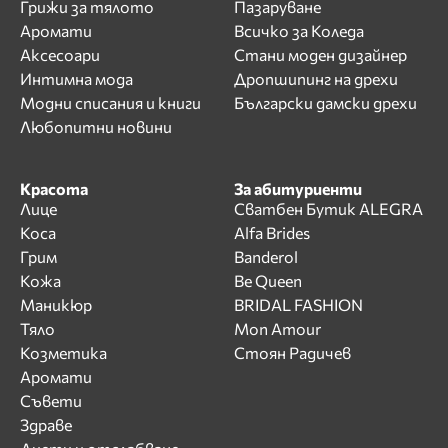
Грижи за тялото
Пазаруване
Аромати
Всичко за Коледа
Аксесоари
Стани моден дизайнер
Интимна мода
Дропшипинг на дрехи
Модни списания и книги
Български дамски дрехи
Любопитни новини
Красота
За абитуриенти
Лице
Сватбен Бутик ALEGRA
Коса
Alfa Brides
Грим
Banderol
Кожа
Be Queen
Маникюр
BRIDAL FASHION
Тяло
Mon Amour
Козметика
Стоян Радичев
Аромати
Съвети
Здраве