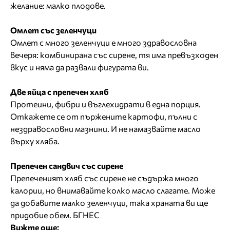
желание: малко плодове.
Омлет със зеленчуци
Омлет с много зеленчуци е много здравословна
вечеря: комбинирана със сирене, тя има превъзходен
вкус и няма да развали фигурата ви.
Две яйца с препечен хляб
Протеини, фибри и въглехидрати в една порция.
Откажете се от пържените картофи, пълни с
нездравословни мазнини. И не намазвайте масло
върху хляба.
Препечен сандвич със сирене
Препеченият хляб със сирене не съдържа много
калории, но внимавайте колко масло слагате. Може
да добавите малко зеленчуци, така храната ви ще
придобие обем. БГНЕС
Вижте още: