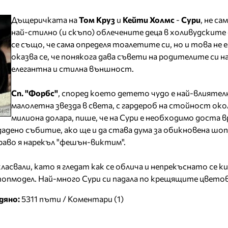
Дъщеричката на
Том Круз
и
Кейти Холмс
-
Сури
, не са
най-стилно (и скъпо) облечените деца в холивудските 
се също, че сама определя тоалетите си, но и това не е
оказва се, че понякога дава съвети на родителите си н
елегантна и стилна външност.
Сп. "Форбс"
, според което детето чудо е най-влияте
малолетна звезда в света, с гардероб на стойност око
милиона долара, пише, че на Сури е необходимо доста в
адено събитие, ако ще и да става дума за обикновена шоп
раво я нарекъл "фешън-виктим".
асвали, като я гледат как се облича и непрекъснато се к
опмодел. Най-много Сури си падала по крещящите цветов
дяно:
5311 пъти /
Коментари (1)