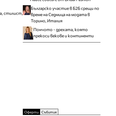
Българско участие в Б2Б срещи по
а
,
стилист
,
време на Седмица на модата в
Торино, Италия
Пончото - дрехата, която
прекоси векове и континенти
Оферти
Събития