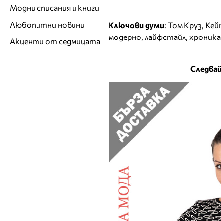
Модни списания и книги
Любопитни новини
Ключови думи
:
Том Круз
,
Кей
модерно
,
лайфстайл
,
хроника
Акценти от седмицата
Следвай