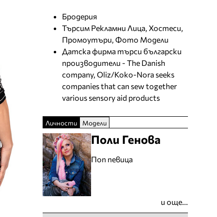
Бродерия
Търсим Рекламни Лица, Хостеси,
Промоутъри, Фото Модели
Датска фирма търси български
производители - The Danish
company, Oliz/Koko-Nora seeks
companies that can sew together
various sensory aid products
Личности
Модели
Поли Генова
Поп певица
и още...