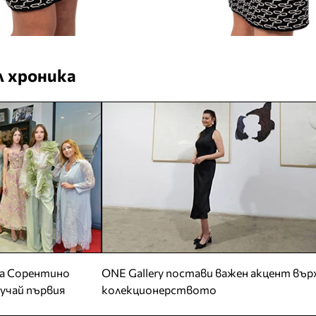
 хроника
да Сорентино
ONE Gallery постави важен акцент вър
случай първия
колекционерството