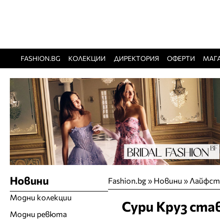
FASHION.BG
КОЛЕКЦИИ
ДИРЕКТОРИЯ
ОФЕРТИ
МАГ
Новини
Fashion.bg
»
Новини
»
Лайфст
Модни колекции
Сури Круз ста
Модни ревюта