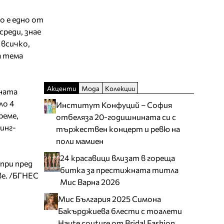
мо е едно от
среди, знае
 всичко,
а тема
Акценти
Мода
Колекции
лната
ло 4
Институт Конфуций – София
реме,
отбеляза 20-годишнината си с
инг-
тържествен концерт и ревю на
поли мамиен
24 красавици влизат в гореща
ипри пред
битка за престижната титла
е. /БГНЕС
Мис Варна 2026
Мис България 2025 Симона
Бакърджиева блести с тоалети
Haute couture от Bridal Fashion