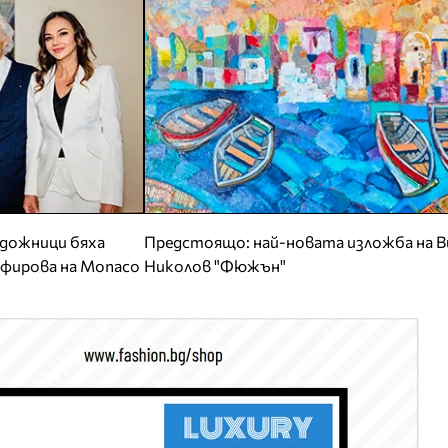
удожници бяха
Предстоящо: най-новата изложба на В
афирова на Monaco
Николов "Фюжън"