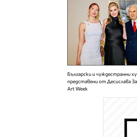
Български и чуждестранни х
представени от Десислава З
Art Week