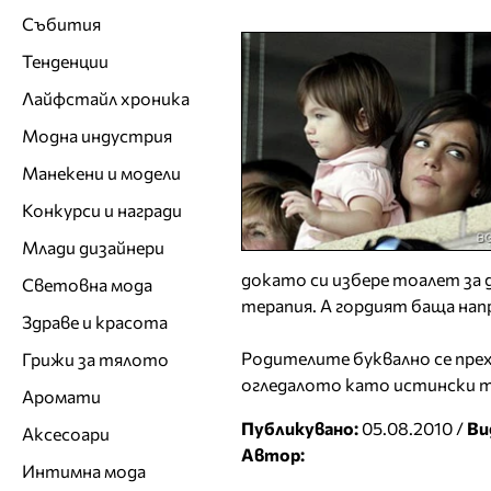
Събития
Тенденции
Лайфстайл хроника
Модна индустрия
Манекени и модели
Конкурси и награди
Млади дизайнери
докато си избере тоалет за д
Световна мода
терапия. А гордият баща нап
Здраве и красота
Родителите буквално се прехл
Грижи за тялото
огледалото като истински т
Аромати
Публикувано:
05.08.2010 /
Ви
Аксесоари
Автор:
Интимна мода