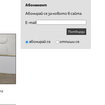
Абонамент
Абонирай се за новото в сайта
E-mail
Потвърди
абонирай се
отпиши се
ху