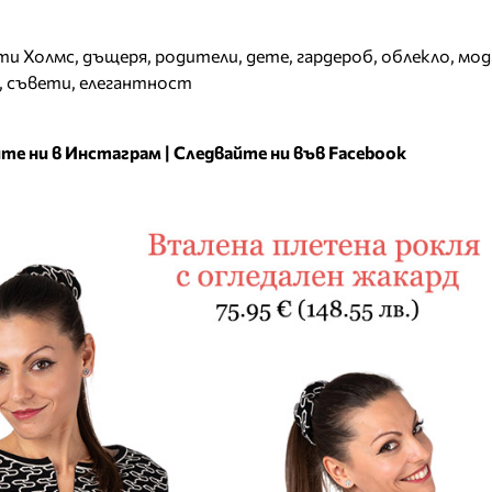
ти Холмс
,
дъщеря
,
родители
,
дете
,
гардероб
,
облекло
,
мод
,
съвети
,
елегантност
те ни в Инстаграм
|
Следвайте ни във Facebook