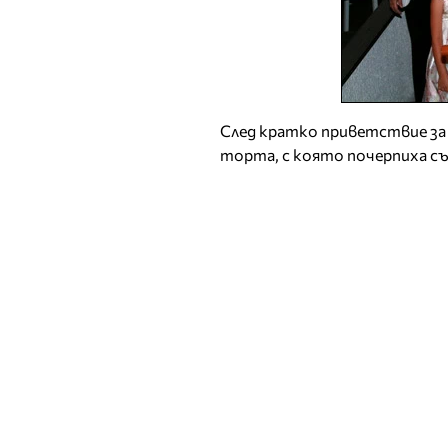
След кратко приветствие за 
торта, с която почерпиха съ