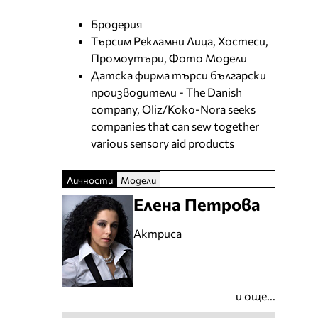
Бродерия
Търсим Рекламни Лица, Хостеси,
Промоутъри, Фото Модели
Датска фирма търси български
производители - The Danish
company, Oliz/Koko-Nora seeks
companies that can sew together
various sensory aid products
Личности
Модели
Елена Петрова
Актриса
и още...