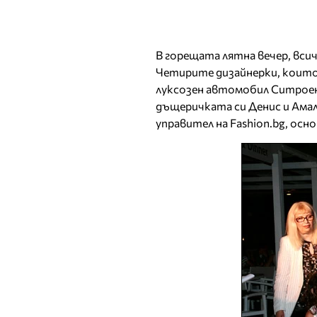
В горещата лятна вечер, вс
Четирите дизайнерки, които 
луксозен автомобил Ситроен
дъщеричката си Денис и Амал
управител на Fashion.bg, осн