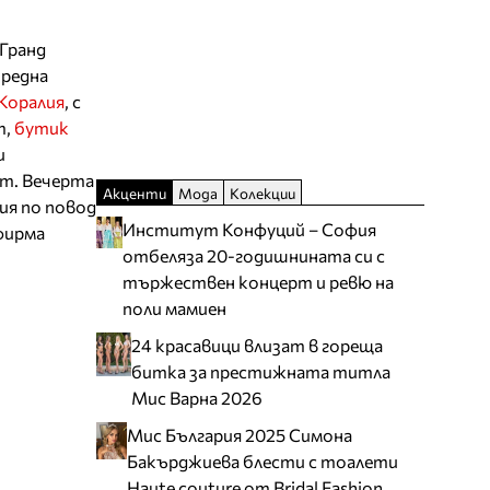
 Гранд
оредна
Коралия
, с
т,
бутик
и
ст. Вечерта
Акценти
Мода
Колекции
ия по повод
Институт Конфуций – София
фирма
отбеляза 20-годишнината си с
тържествен концерт и ревю на
поли мамиен
24 красавици влизат в гореща
битка за престижната титла
Мис Варна 2026
Мис България 2025 Симона
Бакърджиева блести с тоалети
Haute couture от Bridal Fashion