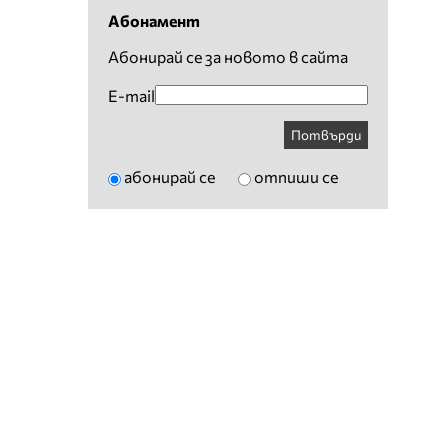
Абонамент
Абонирай се за новото в сайта
E-mail
Потвърди
абонирай се
отпиши се