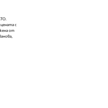
АТО.
сцената с
ужена от
ванова,