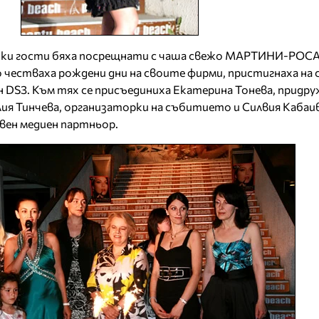
ички гости бяха посрещнати с чаша свежо МАРТИНИ-РОС
честваха рождени дни на своите фирми, пристигнаха на 
 DS3. Към тях се присъединиха Екатерина Тонева, придр
ия Тинчева, организаторки на събитието и Силвия Кабаи
овен медиен партньор.