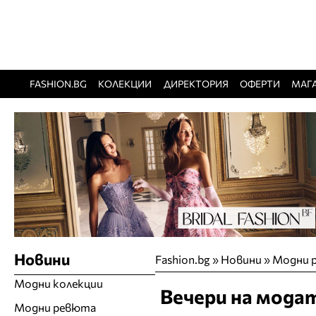
FASHION.BG
КОЛЕКЦИИ
ДИРЕКТОРИЯ
ОФЕРТИ
МАГ
Новини
Fashion.bg
»
Новини
»
Модни 
Модни колекции
Вечери на модат
Модни ревюта