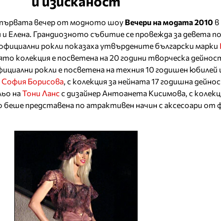
и изисканост
оя първата вечер от модното шоу
Вечери на модата 2010
в
 и Елена. Грандиозното събитие се провежда за девета п
 официални рокли показаха утвърдените български марки
иято колекция е посветена на 20 години творческа дейнос
фициални рокли е посветена на техния 10 годишен юбилей 
р
София Борисова
, с колекция за нейната 17 годишна дейно
льо на
Тони Ланс
с дизайнер Антоанета Кисимова, с колекц
 беше представена по атрактивен начин с аксесоари от 