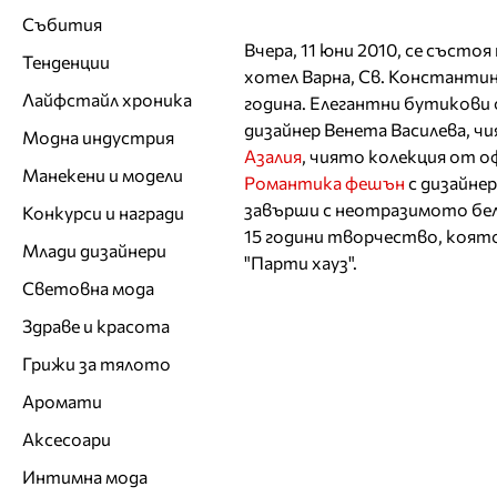
Събития
Вчера, 11 юни 2010, се съст
Тенденции
хотел Варна, Св. Константин
Лайфстайл хроника
година. Елегантни бутикови
дизайнер Венета Василева, ч
Модна индустрия
Азалия
, чиято колекция от о
Манекени и модели
Романтика фешън
с дизайне
завърши с неотразимото бе
Конкурси и награди
15 години творчество, която
Млади дизайнери
"Парти хауз".
Световна мода
Здраве и красота
Грижи за тялото
Аромати
Аксесоари
Интимна мода