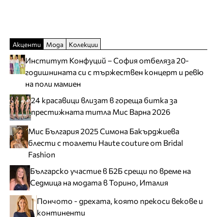
Акценти
Мода
Колекции
Институт Конфуций – София отбеляза 20-
годишнината си с тържествен концерт и ревю
на поли мамиен
24 красавици влизат в гореща битка за
престижната титла Мис Варна 2026
Мис България 2025 Симона Бакърджиева
блести с тоалети Haute couture от Bridal
Fashion
Българско участие в Б2Б срещи по време на
Седмица на модата в Торино, Италия
Пончото - дрехата, която прекоси векове и
континенти