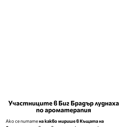
Участниците в Биг Брадър луднаха
по ароматерапия
Ако се питате
на какво мирише в Къщата на