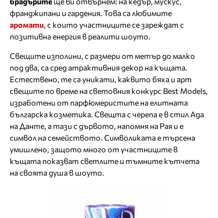
брадърите
ще ви отвърнем: на кедър, мускус,
франджипани и гардения. Това са любимите
аромати
, с които участниците се зареждат с
позитивна енергия в реалити шоуто.
Свещите изполини, с размери от метър до малко
под два, са сред атрактивния декор на къщата.
Естествено, те са уникати, каквито бяха и арт
свещите по време на световния конкурс Best Models,
изработени от парфюмеристите на елитната
българска козметика. Свещта с черепа е в стил Ада
на Данте, а тази с дървото, напомня на Рая и е
символ на семейството. Символиката е търсена
умишлено, защото много от участниците в
къщата показват светлите и тъмните кътчета
на своята душа в шоуто.