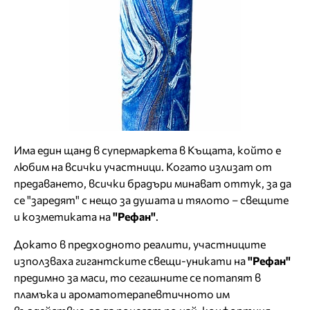
Има един щанд в супермаркета в Къщата, който е
любим на всички участници. Когато излизат от
предаването, всички брадъри минават оттук, за да
се "заредят" с нещо за душата и тялото – свещите
и козметиката на
"Рефан"
.
Докато в предходното реалити, участниците
използваха гигантските свещи-уникати на
"Рефан"
предимно за маси, то сегашните се потапят в
пламъка и ароматотерапевтичното им