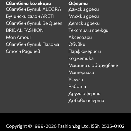
Сватбени колекции
Оферти
Сватбен Бутик ALEGRA
Дамски дрехи
Бучински салон ARETI
Мъжки дрехи
Сватбен бутик Be Queen
Детски дрехи
BRIDAL FASHION
Текстил и прежди
Mon Amour
Аксесоари
Сватбен бутик Палома
Обувки
Стоян Радичев
Парфюмерия и
козметика
Машини и оборудване
Материали
Услуги
Работа
Други оферти
Добави оферта
Copyright © 1999-2026 Fashion.bg Ltd. ISSN 2535-0102