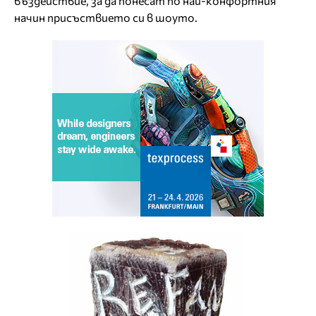
въздействие, за да понесат по най-конфортния
начин присъствието си в шоуто.