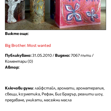
Вижте още:
Big Brother: Most wanted
Публикувано:
31.05.2010 /
Видяно:
7067 пъти /
Коментари (0)
Автор:
Ключови думи
:
лайфстайл
,
аромати
,
ароматерапия
,
свещи
,
козметика
,
Рефан
,
Биг Брадър
,
реалити шоу
,
предаване
,
уникати
,
масажни масла