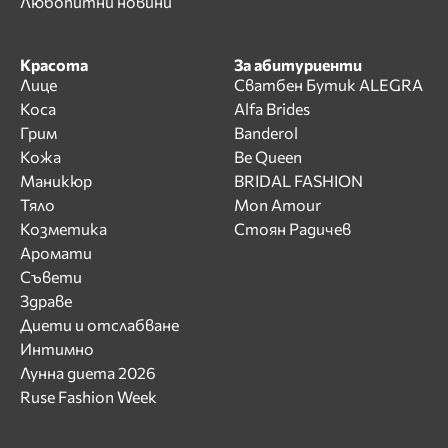
Любопитни новини
Красота
За абитуриенти
Лице
Сватбен Бутик ALEGRA
Коса
Alfa Brides
Грим
Banderol
Кожа
Be Queen
Маникюр
BRIDAL FASHION
Тяло
Mon Amour
Козметика
Стоян Радичев
Аромати
Съвети
Здраве
Диети и отслабване
Интимно
Лунна диета 2026
Ruse Fashion Week