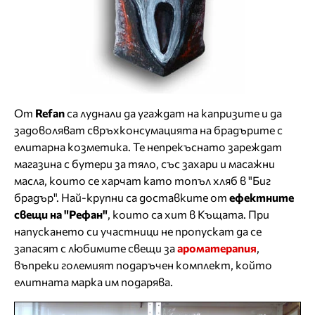
От
Refan
са луднали да угаждат на капризите и да
задоволяват свръхконсумацията на брадърите с
елитарна козметика. Те непрекъснато зареждат
магазина с бутери за тяло, със захари и масажни
масла, които се харчат като топъл хляб в "Биг
брадър". Най-крупни са доставките от
ефектните
свещи на "Рефан"
, които са хит в Къщата. При
напускането си участници не пропускат да се
запасят с любимите свещи за
ароматерапия
,
въпреки големият подаръчен комплект, който
елитната марка им подарява.