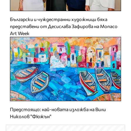
Български и чуждестранни художници бяха
представени от Десислава Зафирова на Monaco
Art Week
Предстоящо: най-новата изложба на Вили
Николов "Фюжън"