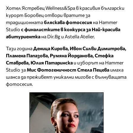
Хотел Ястребец Wellness&Spa в красивия български
курорт Боровец отвори вратите за
традиционната
бляскава фотосесия
на Hammer
Studio
с финалистките в конкурса за Най-красива
абитуриентка
на Dir.Bg и Astella Atelier.
Тази година
Деница Кирова, Ивон Силви Димитрова,
Пламена Папазова, Румяна Йорданова, Стефка
Ставрева, Юлия Патаринска
и изборът на Hammer
Studio за
Мис Фотогеничност Стела Пецева
имаха
шанса да преживеят уникални мигове с вълнуващата
фотосесия.