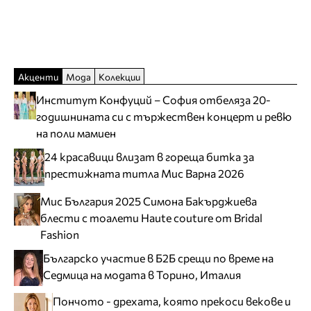
Акценти
Мода
Колекции
Институт Конфуций – София отбеляза 20-
годишнината си с тържествен концерт и ревю
на поли мамиен
24 красавици влизат в гореща битка за
престижната титла Мис Варна 2026
Мис България 2025 Симона Бакърджиева
блести с тоалети Haute couture от Bridal
Fashion
Българско участие в Б2Б срещи по време на
Седмица на модата в Торино, Италия
Пончото - дрехата, която прекоси векове и