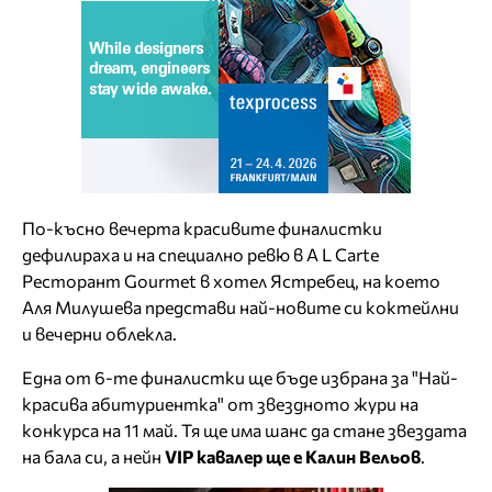
По-късно вечерта красивите финалистки
дефилираха и на специално ревю в A L Carte
Ресторант Gourmet в хотел Ястребец, на което
Аля Милушева представи най-новите си коктейлни
и вечерни облекла.
Една от 6-те финалистки ще бъде избрана за "Най-
красива абитуриентка" от звездното жури на
конкурса на 11 май. Тя ще има шанс да стане звездата
на бала си, а нейн
VIP кавалер ще е Калин Вельов
.