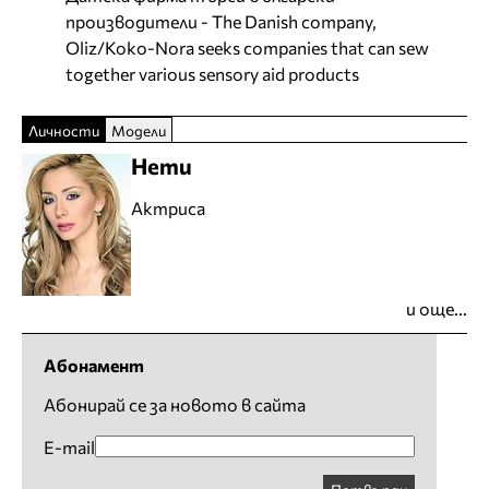
производители - The Danish company,
Oliz/Koko-Nora seeks companies that can sew
together various sensory aid products
Личности
Модели
Нети
Актриса
и още...
Абонамент
Абонирай се за новото в сайта
E-mail