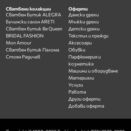
Сватбени колекции
Оферти
Сватбен Бутик ALEGRA
Дамски дрехи
Бучински салон ARETI
Мъжки дрехи
Сватбен бутик Be Queen
Детски дрехи
BRIDAL FASHION
Текстил и прежди
Mon Amour
Аксесоари
Сватбен бутик Палома
Обувки
Стоян Радичев
Парфюмерия и
козметика
Машини и оборудване
Материали
Услуги
Работа
Други оферти
Добави оферта