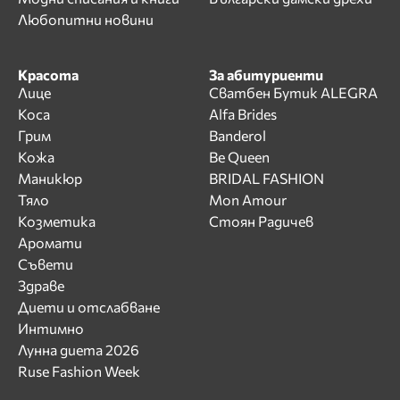
Любопитни новини
Красота
За абитуриенти
Лице
Сватбен Бутик ALEGRA
Коса
Alfa Brides
Грим
Banderol
Кожа
Be Queen
Маникюр
BRIDAL FASHION
Тяло
Mon Amour
Козметика
Стоян Радичев
Аромати
Съвети
Здраве
Диети и отслабване
Интимно
Лунна диета 2026
Ruse Fashion Week