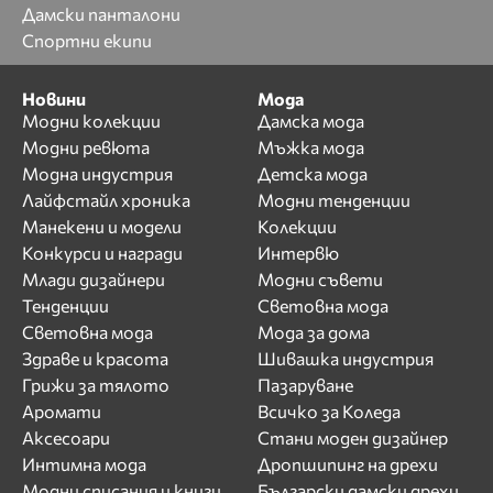
Дамски панталони
Спортни екипи
Новини
Мода
Модни колекции
Дамска мода
Модни ревюта
Мъжка мода
Модна индустрия
Детска мода
Лайфстайл хроника
Модни тенденции
Манекени и модели
Колекции
Конкурси и награди
Интервю
Млади дизайнери
Модни съвети
Тенденции
Световна мода
Световна мода
Мода за дома
Здраве и красота
Шивашка индустрия
Грижи за тялото
Пазаруване
Аромати
Всичко за Коледа
Аксесоари
Стани моден дизайнер
Интимна мода
Дропшипинг на дрехи
Модни списания и книги
Български дамски дрехи