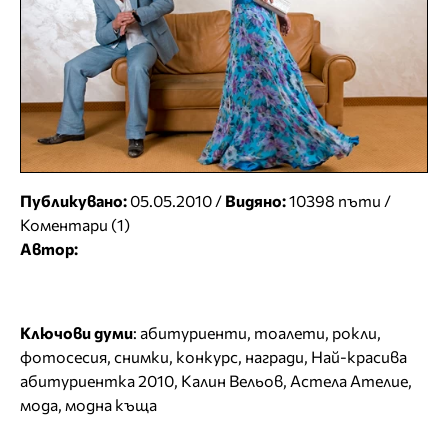
Публикувано:
05.05.2010 /
Видяно:
10398 пъти /
Коментари (1)
Автор:
Ключови думи
:
абитуриенти
,
тоалети
,
рокли
,
фотосесия
,
снимки
,
конкурс
,
награди
,
Най-красива
абитуриентка 2010
,
Калин Вельов
,
Астела Ателие
,
мода
,
модна къща