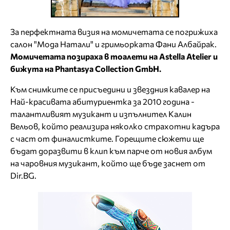
За перфектната визия на момичетата се погрижиха
салон "Мода Натали" и гримьорката Фани Албайрак.
Момичетата позираха в тоалети на Astella Atelier и
бижута на Phantasya Collection GmbH.
Към снимките се присъедини и звездния кавалер на
Най-красивата абитуриентка за 2010 година -
талантливият музикант и изпълнител Калин
Вельов, който реализира няколко страхотни кадъра
с част от финалистките. Горещите сюжети ще
бъдат доразвити в клип към парче от новия албум
на чаровния музикант, който ще бъде заснет от
Dir.BG.