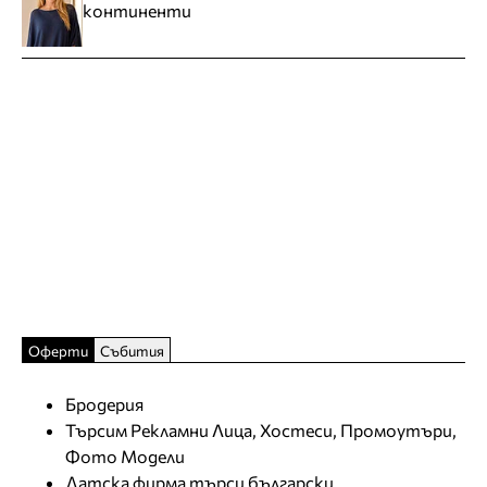
континенти
Оферти
Събития
Бродерия
Търсим Рекламни Лица, Хостеси, Промоутъри,
Фото Модели
Датска фирма търси български