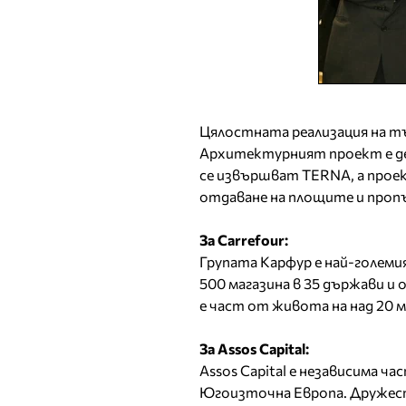
Цялостната реализация на тъ
Архитектурният проект е дел
се извършват TERNA, а прое
отдаване на площите и пропър
За Carrefour:
Групата Карфур е най-големи
500 магазина в 35 държави и 
е част от живота на над 20 м
За Assos Capital:
Assos Capital e независима ч
Югоизточна Европа. Дружес