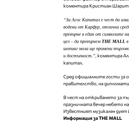
коментира Кристиан Шарита,
“За Асос Капитал е чест да имам
водени от Карфур, отлична сред
превърне в един от символите н
цел – да превърнем
THE MALL
в
шопинг мола ще промени търговск
, коментира А
и достъпност.”
капитал.
Сред официалните гости за 
правителство, на дипломатич
В чест на откриването за пър
празничната вечер небето на
Известният музикален дует
Информация за THE MALL