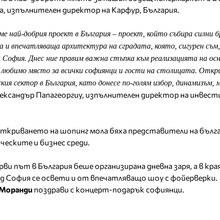
 изпълнителен директор на Карфур, България.
е най-добрия проект в България – проект, който събира силни б
а и впечатляваща архитектура на сградата, която, сигурен съм,
а София. Днес ние правим важна стъпка към реализацията на ос
 любимо място за всички софиянци и гости на столицата. Откр
ия сектор в България, като донесе по-голям избор, динамизъм, 
лександър Папагеоргиу, изпълнителен директор на инвес
откриването на шопинг мола бяха представители на бъл
еските и бизнес среди.
ви път в България беше организирана дневна заря, а в края
д София се освети и от впечатляващо шоу с фойерверки.
Моранди
поздрави с концерт-подарък софиянци.