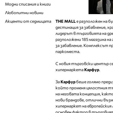
Модни списания и книги
Любопитни новини
THE MALL
е разположен на бу
Акценти от седмицата
дестинация за забавление, хр
лидерът в търговията на дреб
разположени 185 магазина на
за забавление. Комплексът п
паркоместа.
С новия търговски център се
хипермаркета
Карфур
.
За
Карфур
беше голямо преди
който променя цялостния тър
на неговата концепция, какт
нови брандове, отлични възм
хипермаркет на европейския 
основен фактор в търговията