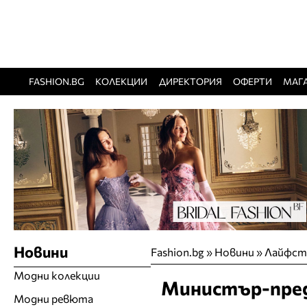
FASHION.BG
КОЛЕКЦИИ
ДИРЕКТОРИЯ
ОФЕРТИ
МАГ
Новини
Fashion.bg
»
Новини
»
Лайфст
Модни колекции
Министър-пред
Модни ревюта