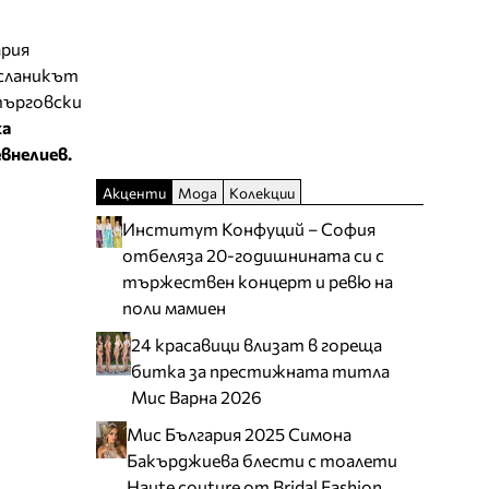
ария
сланикът
търговски
ка
внелиев.
Акценти
Мода
Колекции
Институт Конфуций – София
отбеляза 20-годишнината си с
тържествен концерт и ревю на
поли мамиен
24 красавици влизат в гореща
битка за престижната титла
Мис Варна 2026
Мис България 2025 Симона
Бакърджиева блести с тоалети
Haute couture от Bridal Fashion