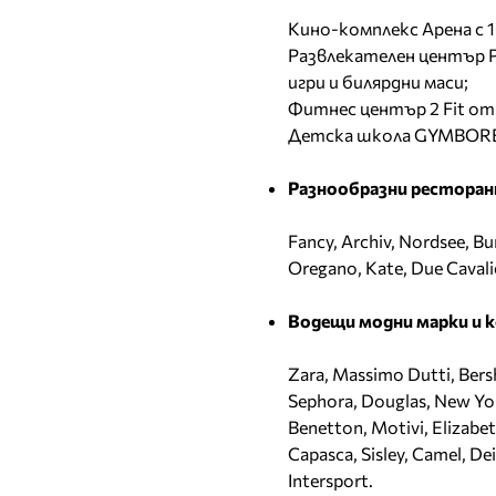
Кино-комплекс Арена с 1
Развлекателен център P
игри и билярдни маси;
Фитнес център 2 Fit от 
Детска школа GYMBOR
Разнообразни ресторант
Fancy, Archiv, Nordsee, Bu
Oregano, Kate, Due Cavalie
Водещи модни марки и 
Zara, Massimo Dutti, Bers
Sephora, Douglas, New Yor
Benetton, Motivi, Elizabe
Capasca, Sisley, Camel, De
Intersport.