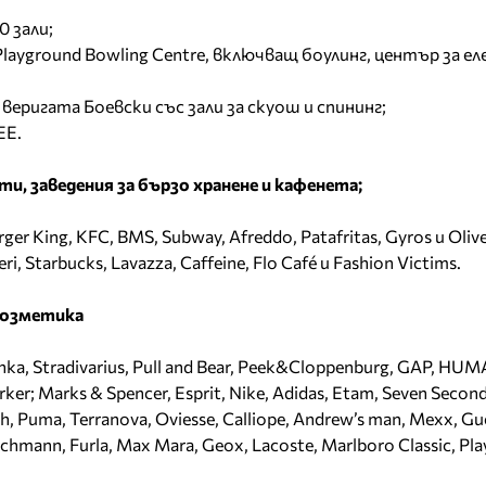
0 зали;
layground Bowling Centre, включващ боулинг, център за е
веригата Боевски със зали за скуош и спининг;
EE.
и, заведения за бързо хранене и кафенета;
rger King, KFC, BMS, Subway, Afreddo, Patafritas, Gyros и Olive
ri, Starbucks, Lavazza, Caffeine, Flo Café и Fashion Victims.
козметика
hka, Stradivarius, Pull and Bear, Peek&Cloppenburg, GAP, HUM
ker; Marks & Spencer, Esprit, Nike, Adidas, Etam, Seven Second
th, Puma, Terranova, Oviesse, Calliope, Andrew’s man, Mexx, Gu
ichmann, Furla, Max Mara, Geox, Lacoste, Marlboro Classic, Play