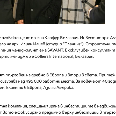
рговския център е на Карфур България. Инвеститор е Asso
о на арх. Илиан Илиев (студио “Планинг”). Строителнит
ктния мениджмънт е на SAVANT. Ексклузивен консултант
ти мениджър е Colliers International, България.
ят търговец на дребно в Европа и втори в света. Притежа
осигурява над 495 000 работни места. За повече от 40 го
лн. клиенти в Европа, Азия и Америка.
астна компания, специализирана в инвестициите в недвижи
твото е фокусирано предимно върху инвестиции в търго