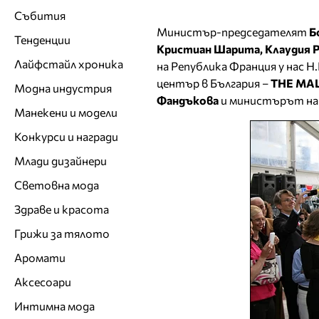
Събития
Министър-председателят
Б
Тенденции
Кристиан Шарита, Клаудия 
Лайфстайл хроника
на Република Франция у нас Н
център в България –
THE MA
Модна индустрия
Фандъкова
и министърът на
Манекени и модели
Конкурси и награди
Млади дизайнери
Световна мода
Здраве и красота
Грижи за тялото
Аромати
Аксесоари
Интимна мода