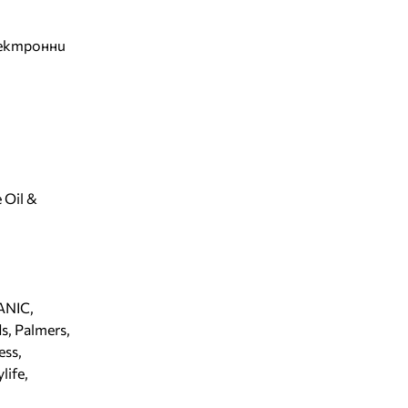
лектронни
 Oil &
ANIC,
s, Palmers,
ess,
life,