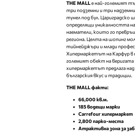
THE MALL
е най-големият тъ
три подземни и три надземни 
тунел под бул. Цариградско 
определящи уникалността на
наематели, които го превръщ
региона. Целта на шопинг мо
тийнейджъри и млади професи
Хипермаркетът на Карфур в т
големият обект на веригата у
хипермаркетът предлага над 
българския вкус и традиции.
THE MALL факти:
66,000 кв.м.
185 водещи марки
Carrefour хипермаркет
2,800 парко-места
Атрактивна зона за заб