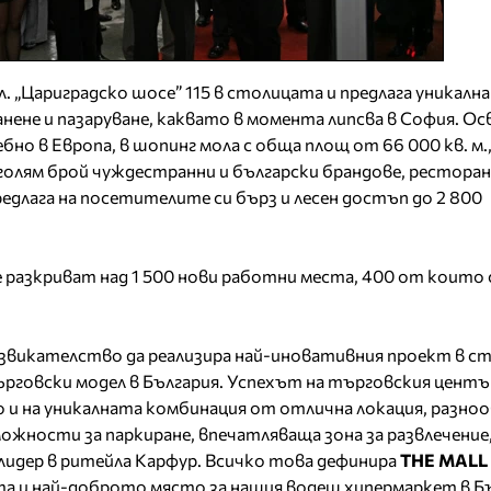
л. „Цариградско шосе” 115 в столицата и предлага уникална
анене и пазаруване, каквато в момента липсва в София. Ос
но в Европа, в шопинг мола с обща площ от 66 000 кв. м.,
 голям брой чуждестранни и български брандове, рестора
редлага на посетителите си бърз и лесен достъп до 2 800
 разкриват над 1 500 нови работни места, 400 от които 
звикателство да реализира най-иновативния проект в с
говски модел в България. Успехът на търговския център
о и на уникалната комбинация от отлична локация, разно
ожности за паркиране, впечатляваща зона за развлечение
лидер в ритейла Карфур. Всичко това дефинира
THE MALL
 и най-доброто място за нашия водещ хипермаркет в Бъл