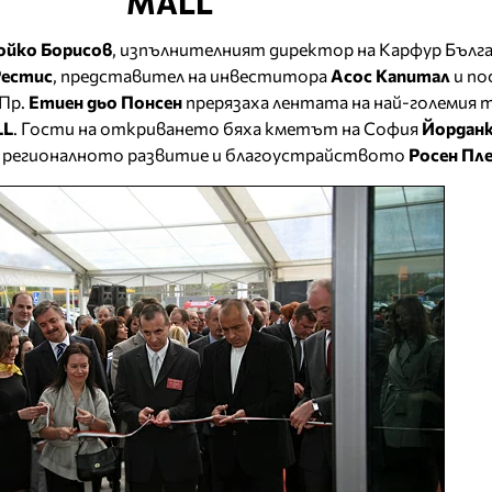
MALL
ойко Борисов
, изпълнителният директор на Карфур Бълг
Рестис
, представител на инвеститора
Асос Капитал
и по
.Пр.
Етиен дьо Понсен
прерязаха лентата на най-големия 
LL
. Гости на откриването бяха кметът на София
Йордан
 регионалното развитие и благоустрайството
Росен Пле