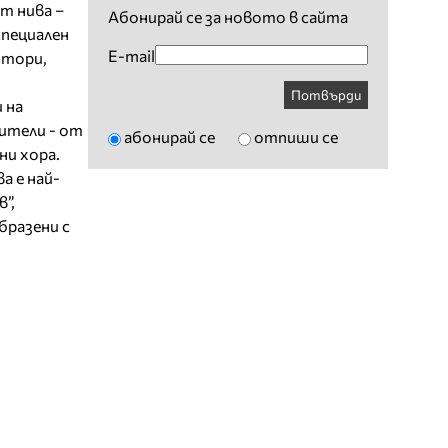
т нива –
Абонирай се за новото в сайта
специален
E-mail
ктори,
Потвърди
 на
бители - от
абонирай се
отпиши се
ни хора.
а е най-
”,
бразени с