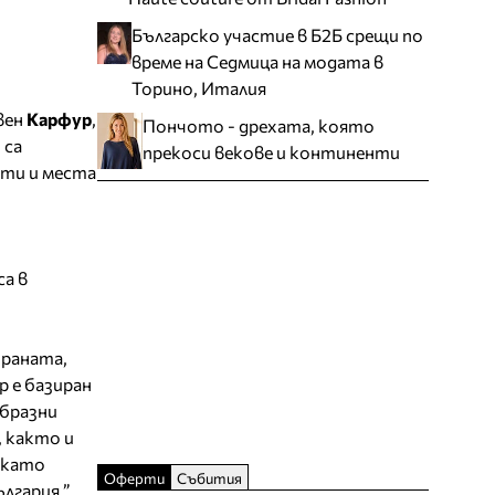
Българско участие в Б2Б срещи по
време на Седмица на модата в
Торино, Италия
вен
Карфур
,
Пончото - дрехата, която
 са
прекоси векове и континенти
нти и места
са в
траната,
 е базиран
образни
, както и
като
Оферти
Събития
гария.”,