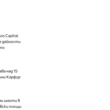
s Capital.
е дейности
 по
ва над 15
дини Карфур
ми имоти в
вски площи