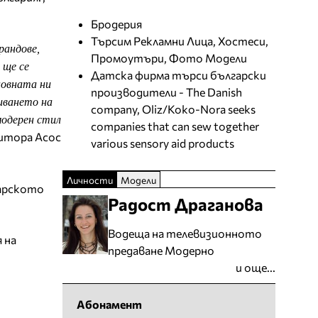
Бродерия
Търсим Рекламни Лица, Хостеси,
рандове,
Промоутъри, Фото Модели
 ще се
Датска фирма търси български
новната ни
производители - The Danish
иването на
company, Oliz/Koko-Nora seeks
модерен стил
companies that can sew together
титора Асос
various sensory aid products
Личности
Модели
гарското
Радост Драганова
Водеща на телевизионното
 на
предаване Модерно
и още...
Абонамент