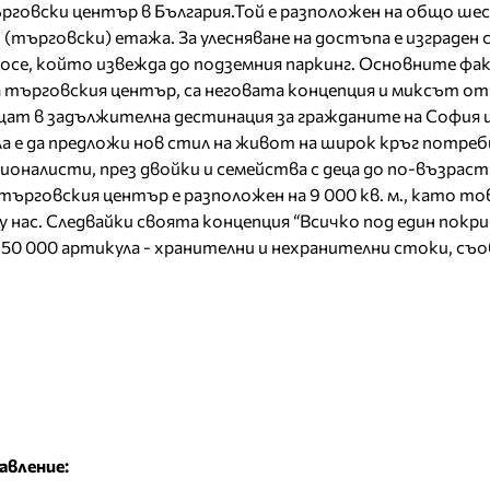
рговски център в България.Той е разположен на общо шес
(търговски) етажа. За улесняване на достъпа е изграден 
шосе, който извежда до подземния паркинг. Основните фа
 търговския център, са неговата концепция и миксът от
ат в задължителна дестинация за гражданите на София и
ла е да предложи нов стил на живот на широк кръг потре
оналисти, през двойки и семейства с деца до по-възраст
ърговския център е разположен на 9 000 кв. м., като тов
 нас. Следвайки своята концепция “Всичко под един покрив
50 000 артикула - хранителни и нехранителни стоки, съо
авление: