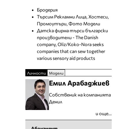
Бродерия
Търсим Рекламни Лица, Хостеси,
Промоутъри, Фото Модели
Датска фирма търси български
производители - The Danish
company, Oliz/Koko-Nora seeks
companies that can sew together
various sensory aid products
Личности
Модели
Емил Арабаджиев
Собственик на компанията
Денил
и още...
Абонамент