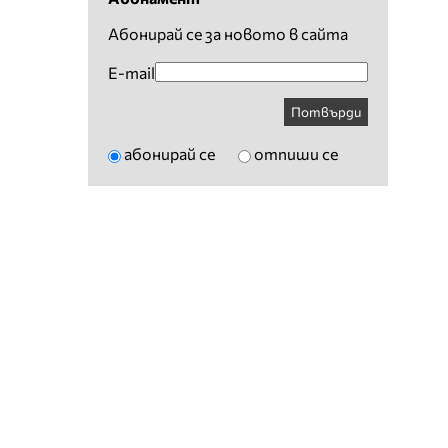
Абонирай се за новото в сайта
E-mail
Потвърди
абонирай се
отпиши се