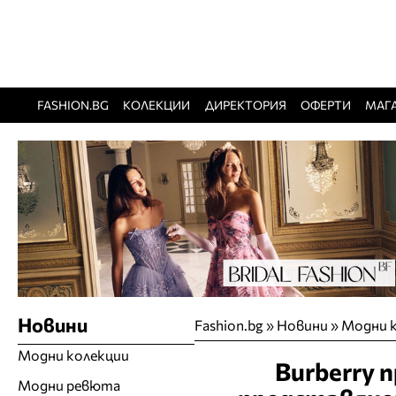
FASHION.BG
КОЛЕКЦИИ
ДИРЕКТОРИЯ
ОФЕРТИ
МАГ
Новини
Fashion.bg
»
Новини
»
Модни 
Модни колекции
Burberry 
Модни ревюта