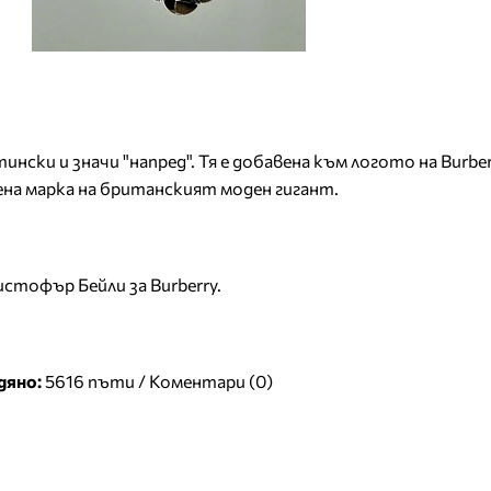
ински и значи "напред". Тя е добавена към логото на Burber
зена марка на британският моден гигант.
ристофър Бейли за Burberry.
дяно:
5616 пъти /
Коментари (0)