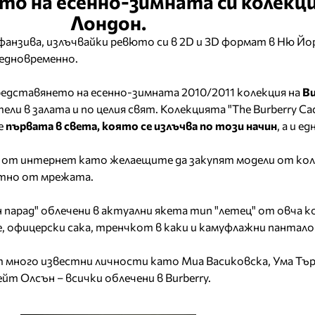
о на есенно-зимната си колекци
Лондон.
фанзива, излъчвайки ревюто си в 2D и 3D формат в Ню Йо
 едновременно.
представянето на есенно-зимната 2010/2011 колекция на
Bu
ели в залата и по целия свят. Колекцията "The Burberry Cade
е
първата в света, която се излъчва по този начин
, а и е
и от интернет като желаещите да закупят модели от ко
ктно от мрежата.
парад" облечени в актуални якета тип "летец" от овча к
е, офицерски сака, тренчкот в каки и камуфлажни пантало
много известни личности като Миа Васиковска, Ума Тър
йт Олсън – всички облечени в Burberry.