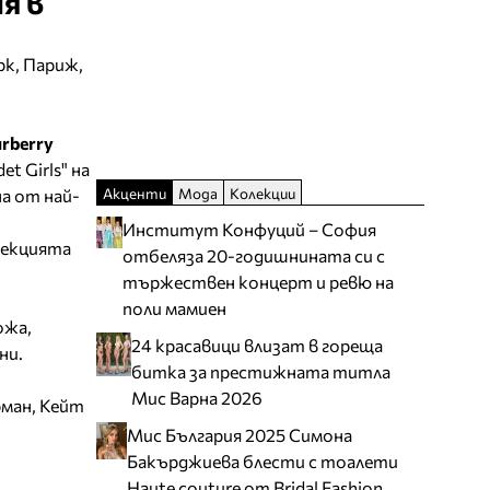
я в
рк, Париж,
rberry
t Girls" на
Акценти
Мода
Колекции
дна от най-
Институт Конфуций – София
лекцията
отбеляза 20-годишнината си с
тържествен концерт и ревю на
поли мамиен
ожа,
24 красавици влизат в гореща
ни.
битка за престижната титла
Мис Варна 2026
ман, Кейт
Мис България 2025 Симона
Бакърджиева блести с тоалети
Haute couture от Bridal Fashion