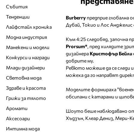
представянет
Събития
Тенденции
Burberry
предприе глобална о
Дубай, Токио и Лос Анджелис
Лайфстайл хроника
Модна индустрия
Към 4:25 следобяд, започна 
Prorsum*
, пред хилядите зрит
Манекени и модели
дизайнера
Кристофър Бейли
Конкурси и награди
добрите му.
Млади дизайнери
Ревюто можеше да се следи 
можеха да го направят дире
Световна мода
Здраве и красота
Моделите формираха "военен 
обсипани с катарами и ципов
Грижи за тялото
Аромати
Шоуто беше наблюдавано от 
Хъдзън, Клеар Дениз, Мери-Ке
Аксесоари
Интимна мода