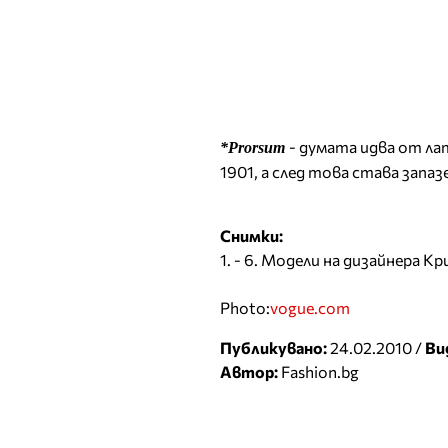
- думата идва от лат
*Prorsum
1901, а след това става запа
Снимки:
1. - 6. Модели на дизайнера К
Photo:
vogue.com
Публикувано:
24.02.2010 /
Ви
Автор:
Fashion.bg