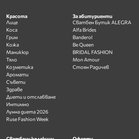
Красота
За абитуриенти
Лице
Сватбен Бутик ALEGRA
Коса
Alfa Brides
Грим
Banderol
Кожа
Be Queen
Маникюр
BRIDAL FASHION
Тяло
Mon Amour
Козметика
Стоян Радичев
Аромати
Съвети
Здраве
Диети и отслабване
Интимно
Лунна диета 2026
Ruse Fashion Week
Сватбени колекции
Оферти