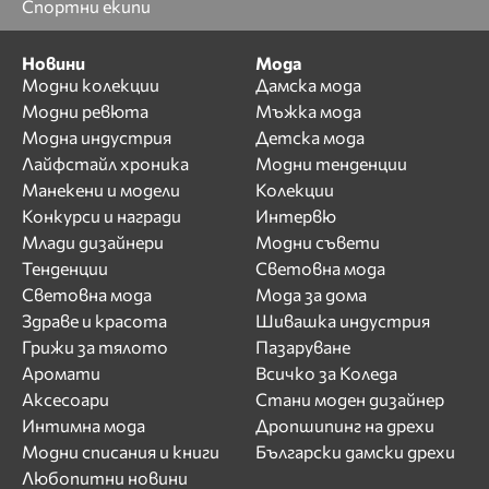
Спортни екипи
Новини
Мода
Модни колекции
Дамска мода
Модни ревюта
Мъжка мода
Модна индустрия
Детска мода
Лайфстайл хроника
Модни тенденции
Манекени и модели
Колекции
Конкурси и награди
Интервю
Млади дизайнери
Модни съвети
Тенденции
Световна мода
Световна мода
Мода за дома
Здраве и красота
Шивашка индустрия
Грижи за тялото
Пазаруване
Аромати
Всичко за Коледа
Аксесоари
Стани моден дизайнер
Интимна мода
Дропшипинг на дрехи
Модни списания и книги
Български дамски дрехи
Любопитни новини