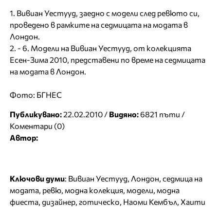
1. Вивиан Уестууд, заедно с модели след ревюто си,
проведено в рамките на седмицата на модата в
Лондон.
2. - 6. Модели на Вивиан Уестууд, от колекцията
Есен-Зима 2010, представени по време на седмицата
на модата в Лондон.
Фото: БГНЕС
Публикувано:
22.02.2010 /
Видяно:
6821 пъти /
Коментари (0)
Автор:
Ключови думи
:
Вивиан Уестууд
,
Лондон
,
седмица на
модата
,
ревю
,
модна колекция
,
модели
,
модна
фиеста
,
дизайнер
,
готическо
,
Наоми Кембъл
,
Хаити