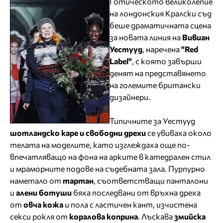
Готическото великолепие
на лондонския Кралски съд
беше драматичната сцена
за новата линия на
Вивиан
Уестууд
, наречена
"Red
Label"
, с която завърши
денят на представянето
на големите британски
дизайнери.
Типичните за Уестууд
шотландско каре и свободни дрехи
се увиваха около
телата на моделите, като изглеждаха още по-
впечатляващо на фона на арките в катедрален стил
и мраморните подове на съдебната зала. Пурпурно
наметало от
тартан
, съответстващи панталони
и
алени ботуши
бяха последвани от връхна дреха
от
овча кожа
и пола с ластичен кант, изчистена
секси рокля от
коралова коприна
. Лъскава
змийска