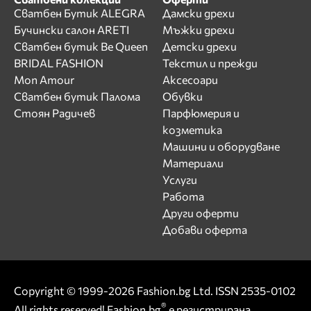
Сватбен Бутик ALEGRA
Дамски дрехи
Бучински салон ARETI
Мъжки дрехи
Сватбен бутик Be Queen
Детски дрехи
BRIDAL FASHION
Текстил и прежди
Mon Amour
Аксесоари
Сватбен бутик Палома
Обувки
Стоян Радичев
Парфюмерия и
козметика
Машини и оборудване
Материали
Услуги
Работа
Други оферти
Добави оферта
Copyright © 1999-2026 Fashion.bg Ltd. ISSN 2535-0102
®
All rights reserved! Fashion.bg
е регистрирана