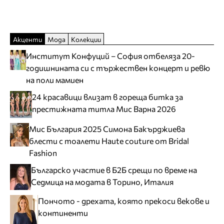
Акценти
Мода
Колекции
Институт Конфуций – София отбеляза 20-
годишнината си с тържествен концерт и ревю
на поли мамиен
24 красавици влизат в гореща битка за
престижната титла Мис Варна 2026
Мис България 2025 Симона Бакърджиева
блести с тоалети Haute couture от Bridal
Fashion
Българско участие в Б2Б срещи по време на
Седмица на модата в Торино, Италия
Пончото - дрехата, която прекоси векове и
континенти