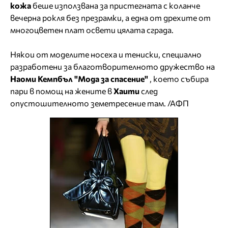
кожа
беше използвана за пристегната с коланче
вечерна рокля без презрамки, а една от дрехите от
многоцветен плат освети цялата сграда.
Някои от моделите носеха и тениски, специално
разработени за благотворителното дружество на
Наоми Кемпбъл "Мода за спасение"
, което събира
пари в помощ на жените в
Хаити
след
опустошителното земетресение там. /АФП