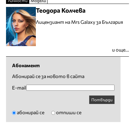
Личности
Модели
Теодора Колчева
Лицензиант на Mrs Galaxy за България
и още...
Абонамент
Абонирай се за новото в сайта
E-mail
Потвърди
абонирай се
отпиши се