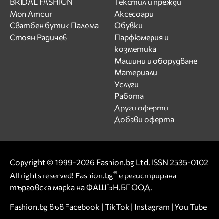
BRIDAL FASHION
Текстил и прежди
Mon Amour
Аксесоари
Сватбен бутик Палома
Обувки
Стоян Радичев
Парфюмерия и
козметика
Машини и оборудване
Материали
Услуги
Работа
Други оферти
Добави оферта
Copyright © 1999-2026 Fashion.bg Ltd. ISSN 2535-0102
®
All rights reserved! Fashion.bg
е регистрирана
търговска марка на ФАШЪН.БГ ООД.
Fashion.bg във
Facebook
|
TikTok
|
Instagram
|
You Tube