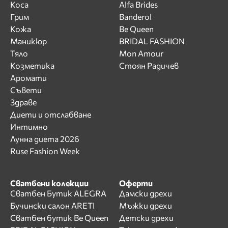
Коса
Alfa Brides
Грим
Banderol
Кожа
Be Queen
Маникюр
BRIDAL FASHION
Тяло
Mon Amour
Козметика
Стоян Радичев
Аромати
Съвети
Здраве
Диети и отслабване
Интимно
Лунна диета 2026
Ruse Fashion Week
Сватбени колекции
Оферти
Сватбен Бутик ALEGRA
Дамски дрехи
Бучински салон ARETI
Мъжки дрехи
Сватбен бутик Be Queen
Детски дрехи