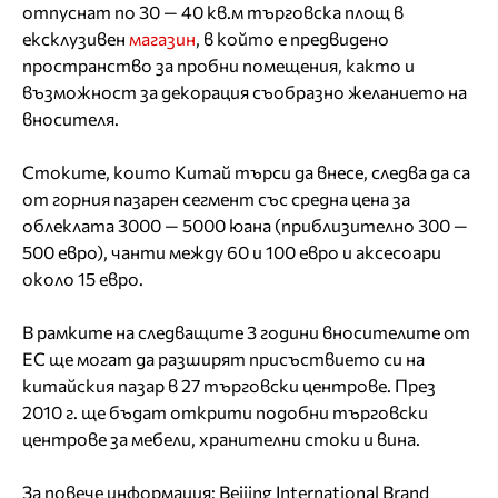
отпуснат по 30 — 40 кв.м търговска площ в
ексклузивен
магазин
, в който е предвидено
пространство за пробни помещения, както и
възможност за декорация съобразно желанието на
вносителя.
Стоките, които Китай търси да внесе, следва да са
от горния пазарен сегмент със средна цена за
облеклата 3000 — 5000 юана (приблизително 300 —
500 евро), чанти между 60 и 100 евро и аксесоари
около 15 евро.
В рамките на следващите 3 години вносителите от
ЕС ще могат да разширят присъствието си на
китайския пазар в 27 търговски центрове. През
2010 г. ще бъдат открити подобни търговски
центрове за мебели, хранителни стоки и вина.
За повече информация: Beijing International Brand