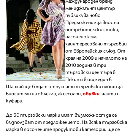
международен бренд
мениджмънт център
публикува ново
Предложение за внос на
потребителски стоки,
насочено към
заинтересовани търговци
от Европейския съюз. От
края на 2009 и началото на
2010 година в три
търговски центъра в
Пекин и в още един в
Шанхай ще бъдат отпуснати търговски площи за
вносители на облекла, аксесоари,
обувки
, чанти и
куфари.
До 60 търговски марки имат възможност да се
възползват от предложението. На всяка търговска
марка в посочените продуктови категории ще се