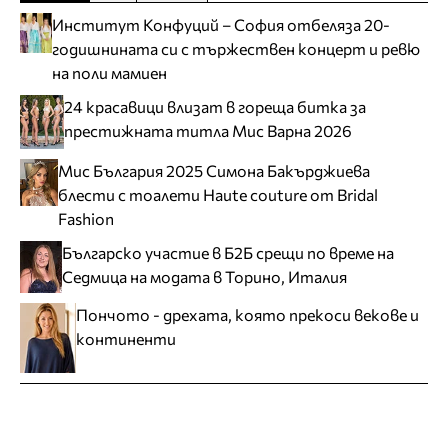
Институт Конфуций – София отбеляза 20-
годишнината си с тържествен концерт и ревю
на поли мамиен
24 красавици влизат в гореща битка за
престижната титла Мис Варна 2026
Мис България 2025 Симона Бакърджиева
блести с тоалети Haute couture от Bridal
Fashion
Българско участие в Б2Б срещи по време на
Седмица на модата в Торино, Италия
Пончото - дрехата, която прекоси векове и
континенти