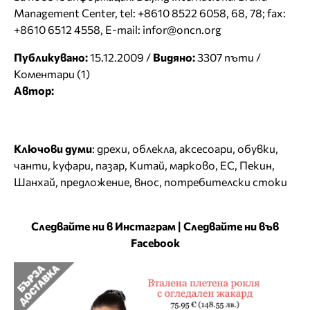
Management Center, tel: +8610 8522 6058, 68, 78; fax:
+8610 6512 4558, E-mail: infor@oncn.org
Публикувано:
15.12.2009 /
Видяно:
3307 пъти /
Коментари (1)
Автор:
Ключови думи
:
дрехи
,
облекла
,
аксесоари
,
обувки
,
чанти
,
куфари
,
пазар
,
Китай
,
марково
,
ЕС
,
Пекин
,
Шанхай
,
предложение
,
внос
,
потребителски стоки
Следвайте ни в Инстаграм
|
Следвайте ни във
Facebook