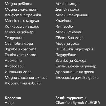
Модни ревюта
Мъжка мода
Модна индустрия
Детска мода
Лайфстайл хроника
Модни тенденции
Манекени и модели
Колекции
Конкурси и награди
Интервю
Млади дизайнери
Модни съвети
Тенденции
Световна мода
Световна мода
Мода за дома
Здраве и красота
Шивашка индустрия
Грижи за тялото
Пазаруване
Аромати
Всичко за Коледа
Аксесоари
Стани моден дизайнер
Интимна мода
Дропшипинг на дрехи
Модни списания и книги
Български дамски дрехи
Любопитни новини
Красота
За абитуриенти
Лице
Сватбен Бутик ALEGRA