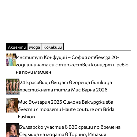
Акценти
Мода
Колекции
Институт Конфуций – София отбеляза 20-
годишнината си с тържествен концерт и ревю
на поли мамиен
24 красавици влизат в гореща битка за
престижната титла Мис Варна 2026
Мис България 2025 Симона Бакърджиева
блести с тоалети Haute couture от Bridal
Fashion
Българско участие в Б2Б срещи по време на
Седмица на модата в Торино, Италия