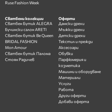
Ruse Fashion Week
Сватбени колекции
Оферти
Сватбен Бутик ALEGRA
Дамски дрехи
Бучински салон ARETI
Мъжки дрехи
Сватбен бутик Be Queen
Детски дрехи
BRIDAL FASHION
Текстил и прежди
Mon Amour
Аксесоари
Сватбен бутик Палома
Обувки
Стоян Радичев
Парфюмерия и
козметика
Машини и оборудване
Материали
Услуги
Работа
Други оферти
Добави оферта