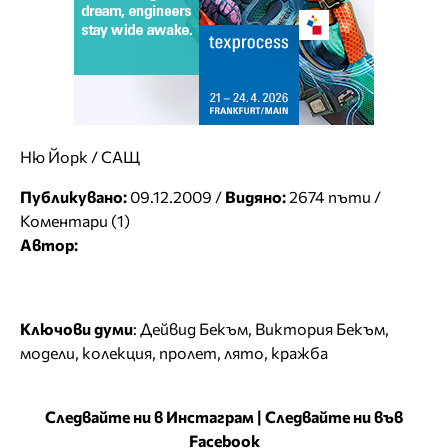
Ню Йорк / САЩ
Публикувано:
09.12.2009 /
Видяно:
2674 пъти /
Коментари (1)
Автор:
Ключови думи
:
Дейвид Бекъм
,
Виктория Бекъм
,
модели
,
колекция
,
пролет
,
лято
,
кражба
Следвайте ни в Инстаграм
|
Следвайте ни във
Facebook