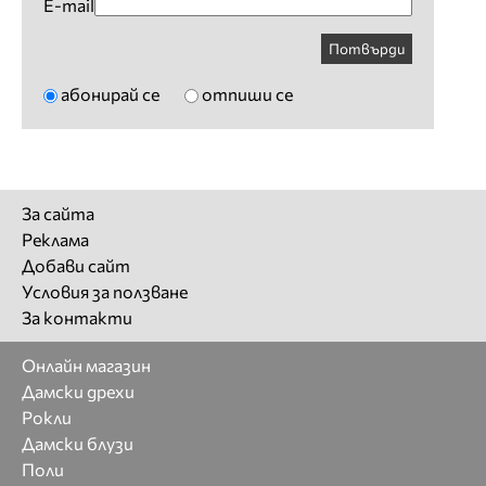
E-mail
Потвърди
абонирай се
отпиши се
За сайта
Реклама
Добави сайт
Условия за ползване
За контакти
Онлайн магазин
Дамски дрехи
Рокли
Дамски блузи
Поли