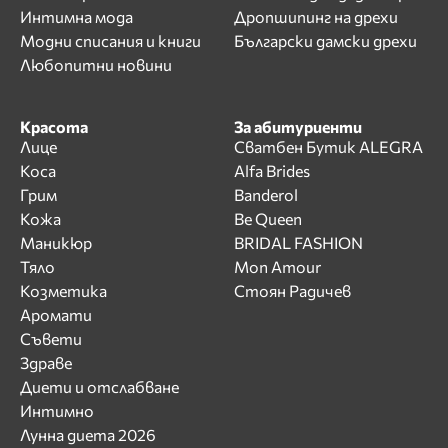
Интимна мода
Дропшипинг на дрехи
Модни списания и книги
Български дамски дрехи
Любопитни новини
Красота
За абитуриенти
Лице
Сватбен Бутик ALEGRA
Коса
Alfa Brides
Грим
Banderol
Кожа
Be Queen
Маникюр
BRIDAL FASHION
Тяло
Mon Amour
Козметика
Стоян Радичев
Аромати
Съвети
Здраве
Диети и отслабване
Интимно
Лунна диета 2026