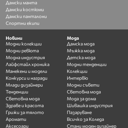
Дамски манта
Дамски костюми
Дамски панталони
Спортни екипи
Новини
Мода
Модни колекции
Дамска мода
Модни ревюта
Мъжка мода
Модна индустрия
Детска мода
Лайфстайл хроника
Модни тенденции
Манекени и модели
Колекции
Конкурси и награди
Интервю
Млади дизайнери
Модни съвети
Тенденции
Световна мода
Световна мода
Мода за дома
Здраве и красота
Шивашка индустрия
Грижи за тялото
Пазаруване
Аромати
Всичко за Коледа
Аксесоари
Стани моден дизайнер