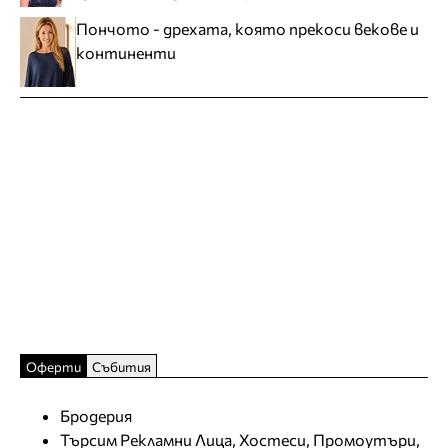
Пончото - дрехата, която прекоси векове и
континенти
Оферти
Събития
Бродерия
Търсим Рекламни Лица, Хостеси, Промоутъри,