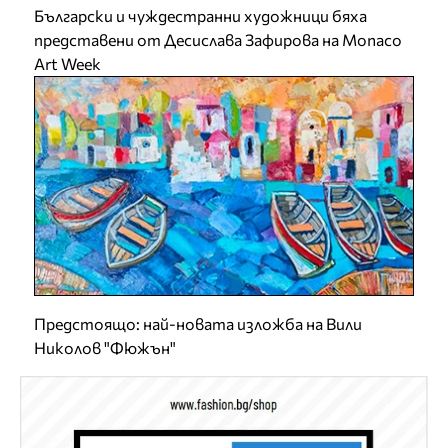
Български и чуждестранни художници бяха
представени от Десислава Зафирова на Monaco
Art Week
Предстоящо: най-новата изложба на Вили
Николов "Фюжън"