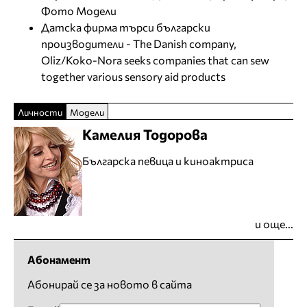
Фото Модели
Датска фирма търси български
производители - The Danish company,
Oliz/Koko-Nora seeks companies that can sew
together various sensory aid products
Личности
Модели
Камелия Тодорова
Българска певица и киноактриса
и още...
Абонамент
Абонирай се за новото в сайта