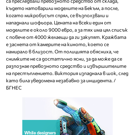
са преследвали превозното средство от склада,
където натоварили моделите на Бекъм, а после,
когато микробусът спрял, се възползвали и
нападнали шофьора. Цената на всеки един от
моделите е около 9000 евро, а за тях има цял списък
с повече от 4000 желаещи да ги закупят. Кражбата
е заснета от камерите на киното, което се
намирало в близост. От полицията обясниха, че
снимките не са достатъчно ясни, за да може да се
разпознае превозното средство и извършителите
на престъплението. Виктория изпаднала в шок, след
като била уведомена незабавно за инцидента. /
БГНЕС