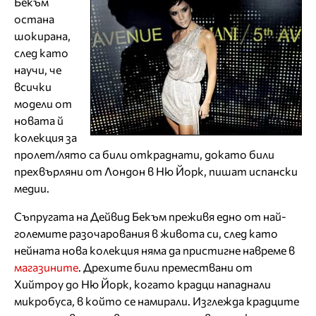
Бекъм
остана
шокирана,
след като
научи, че
всички
модели от
новата й
колекция за
пролет/лято са били откраднати, докато били
прехвърляни от Лондон в Ню Йорк, пишат испански
медии.
Съпругата на Дейвид Бекъм преживя едно от най-
големите разочарования в живота си, след като
нейната нова колекция няма да пристигне навреме в
магазините
. Дрехите били премествани от
Хийтроу до Ню Йорк, когато крадци нападнали
микробуса, в който се намирали. Изглежда крадците