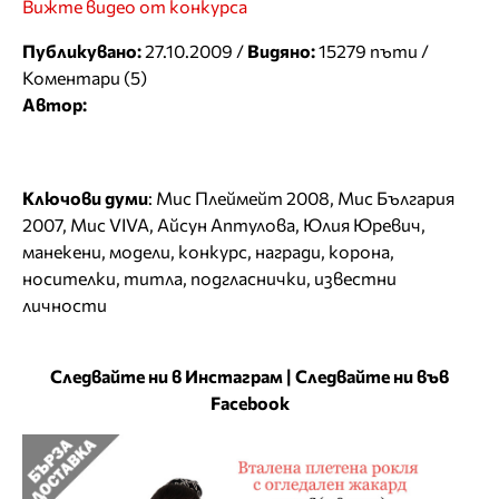
Вижте видео от конкурса
Публикувано:
27.10.2009 /
Видяно:
15279 пъти /
Коментари (5)
Автор:
Ключови думи
:
Мис Плеймейт 2008
,
Мис България
2007
,
Мис VIVA
,
Айсун Аптулова
,
Юлия Юревич
,
манекени
,
модели
,
конкурс
,
награди
,
корона
,
носителки
,
титла
,
подгласнички
,
известни
личности
Следвайте ни в Инстаграм
|
Следвайте ни във
Facebook