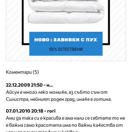
Коментари (5)
22.12.2009 21:50 - н...
Айсун е много леко моми4е, аз съ6то съм от
Силистра, нейният роден град, ина4е е готина.
07.01.2010 20:18 - rori
Ами да така си е красива е ама нали се се6тате то не
е важна само красотата има по важни ка4ества от
нея и аз я знам тая Аисун каква е