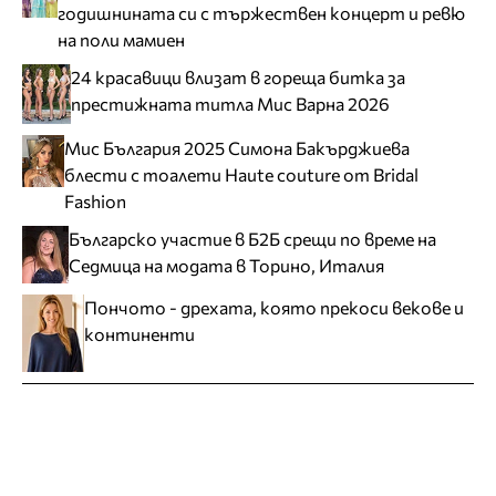
годишнината си с тържествен концерт и ревю
на поли мамиен
24 красавици влизат в гореща битка за
престижната титла Мис Варна 2026
Мис България 2025 Симона Бакърджиева
блести с тоалети Haute couture от Bridal
Fashion
Българско участие в Б2Б срещи по време на
Седмица на модата в Торино, Италия
Пончото - дрехата, която прекоси векове и
континенти