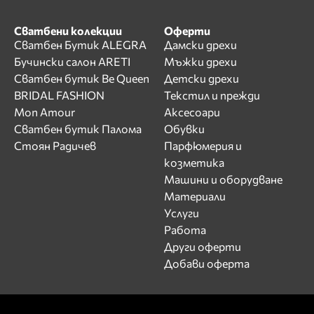
Сватбени колекции
Оферти
Сватбен Бутик ALEGRA
Дамски дрехи
Бучински салон ARETI
Мъжки дрехи
Сватбен бутик Be Queen
Детски дрехи
BRIDAL FASHION
Текстил и прежди
Mon Amour
Аксесоари
Сватбен бутик Палома
Обувки
Стоян Радичев
Парфюмерия и
козметика
Машини и оборудване
Материали
Услуги
Работа
Други оферти
Добави оферта