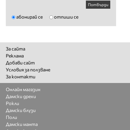
Потвърди
абонирай се
отпиши се
За сайта
Реклама
Добави сайт
Условия за ползване
За контакти
Онлайн магазин
Дамски дрехи
Рокли
Дамски блузи
Поли
Дамски манта