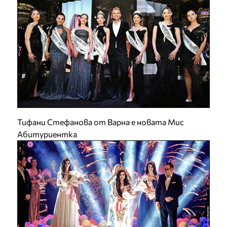
Тифани Стефанова от Варна е новата Мис
Абитуриентка