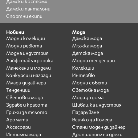
Дамски костюми
Дамски панталони
Спортни екипи
Новини
Мода
Модни колекции
Дамска мода
Модни ревюта
Мъжка мода
Модна индустрия
Детска мода
Лайфстайл хроника
Модни тенденции
Манекени и модели
Колекции
Конкурси и награди
Интервю
Млади дизайнери
Модни съвети
Тенденции
Световна мода
Световна мода
Мода за дома
Здраве и красота
Шивашка индустрия
Грижи за тялото
Пазаруване
Аромати
Всичко за Коледа
Аксесоари
Стани моден дизайнер
Интимна мода
Дропшипинг на дрехи