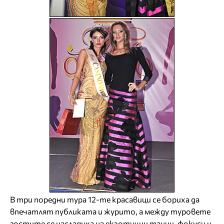
В три поредни тура 12-те красавици се бориха да
впечатлят публиката и журито, а между туровете
гостите се насладиха на екзотични танци, фокуси и