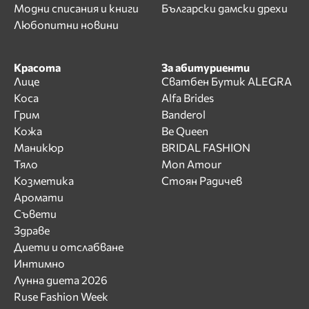
Модни списания и книги
Български дамски дрехи
Любопитни новини
Красота
За абитуриенти
Лице
Сватбен Бутик ALEGRA
Коса
Alfa Brides
Грим
Banderol
Кожа
Be Queen
Маникюр
BRIDAL FASHION
Тяло
Mon Amour
Козметика
Стоян Радичев
Аромати
Съвети
Здраве
Диети и отслабване
Интимно
Лунна диета 2026
Ruse Fashion Week