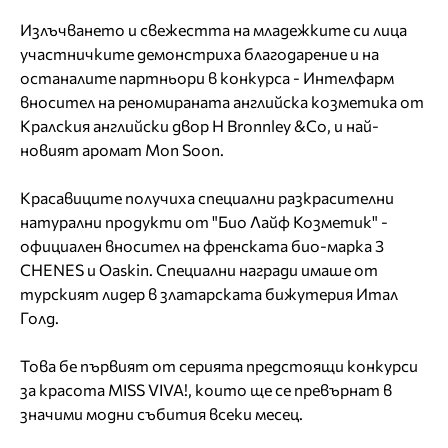
Излъчването и свежестта на младежките си лица
участничките демонстриха благодарение и на
останалите партньори в конкурса - Интелфарм
вносител на реномираната английска козметика от
Кралския английски двор H Bronnley &Co, и най-
новият аромат Mon Soon.
Красавиците получиха специални разкрасителни
натурални продукти от "Био Лайф Козметик" -
официален вносител на френската био-марка 3
CHENES и Oaskin. Специални награди имаше от
турският лидер в златарската бижутерия Итал
Голд.
Това бе първият от серията предстоящи конкурси
за красота MISS VIVA!, които ще се превърнат в
значими модни събития всеки месец.