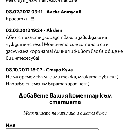
08.02.2012 09:11 - Алекс Аптулов
Красотки!!!!!!!
02.03.2012 19:24 - Akshen
Абе я стига сте злорадствали и завиждали на
чуждите успехи! Момичето си е готино и си е
заслужила короната! Личния и живот вас въобще не
ви интересува!
08.10.2012 18:07 - Старо Куче
Не ми дреме лека ли е или тежка, мацката е убиец!:)
Направо си сменям вярата зарад нея :)
Добавете вашия коментар към
статията
Моля пишете на кирилица и с малки букви
Име