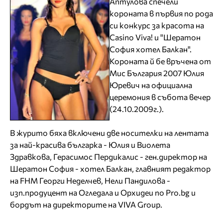
Аптулова спечели
короната в първия по рода
си конкурс за красота на
Casino Viva! и "Шератон
София хотел Балкан".
Короната й бе връчена от
Мис България 2007 Юлия
Юревич на официална
церемония в събота вечер
(24.10.2009г.).
В журито бяха включени две носителки на лентата
за най-красива българка - Юлия и Виолета
Здравкова, Герасимос Пердикалис - ген.директор на
Шератон София - хотел Балкан, главният редактор
на FHM Георги Неделчев, Нели Пандилова -
изп.продуцент на Огледала и Орхидеи по Pro.bg и
бордът на директорите на VIVA Group.