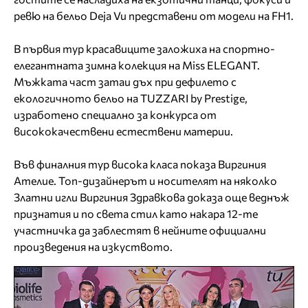
ревю на бельо Deja Vu представени от модели на FH1.
В първия тур красавиците заложиха на спортно-
елегантната зимна колекция на Miss ELEGANT.
Мъжката част затаи дъх при дефилето с
екологичното бельо на TUZZARI by Prestige,
изработено специално за конкурса от
висококачествени естествени материи.
Във финалния тур висока класа показа Виргиния
Ателие. Топ-дизайнерът и носителят на няколко
Златни игли Виргиния Здравкова доказа още веднъж
признатия и по света стил като накара 12-те
участничка да заблестят в нейните официални
произведения на изкуството.