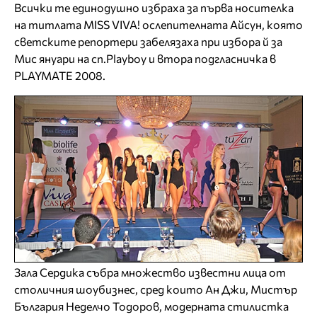
Всички те единодушно избраха за първа носителка
на титлата MISS VIVA! ослепителната Айсун, която
светските репортери забелязаха при избора й за
Мис януари на сп.Playboy и втора подгласничка в
PLAYMATE 2008.
Зала Сердика събра множество известни лица от
столичния шоубизнес, сред които Ан Джи, Мистър
България Неделчо Тодоров, модерната стилистка