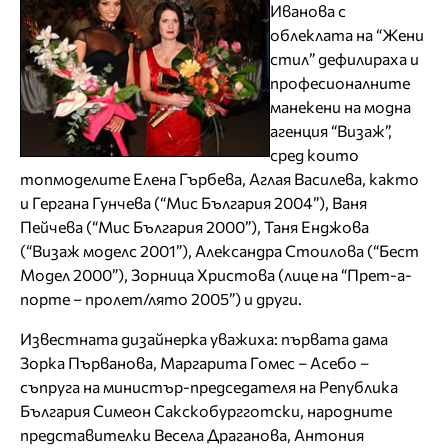
Иванова с
облеклата на “Жени
стил” дефилираха и
професионалните
манекени на модна
агенция “Визаж”,
сред които
топмоделите Елена Гърбева, Аглая Василева, както
и Гергана Гунчева (“Мис България 2004”), Ваня
Пейчева (“Мис България 2000”), Таня Енджова
(“Визаж моделс 2001”), Александра Стоилова (“Бест
Модел 2000”), Зорница Христова (лице на “Прет-а-
порте – пролет/лято 2005”) и други.
Известната дизайнерка уважиха: първата дама
Зорка Първанова, Маргарита Гомес – Асебо –
съпруга на министър-председателя на Република
България Симеон Сакскобургготски, народните
представителки Весела Драганова, Антония