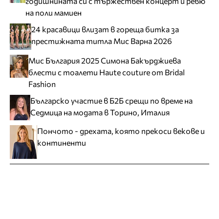
годишнината си с тържествен концерт и ревю
на поли мамиен
24 красавици влизат в гореща битка за
престижната титла Мис Варна 2026
Мис България 2025 Симона Бакърджиева
блести с тоалети Haute couture от Bridal
Fashion
Българско участие в Б2Б срещи по време на
Седмица на модата в Торино, Италия
Пончото - дрехата, която прекоси векове и
континенти