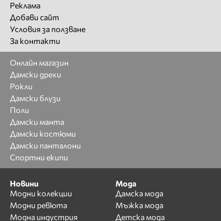
Реклама
Добави сайт
Условия за ползване
За контакти
Онлайн магазин
Дамски дрехи
Рокли
Дамски блузи
Поли
Дамски манта
Дамски костюми
Дамски панталони
Спортни екипи
Новини
Мода
Модни колекции
Дамска мода
Модни ревюта
Мъжка мода
Модна индустрия
Детска мода