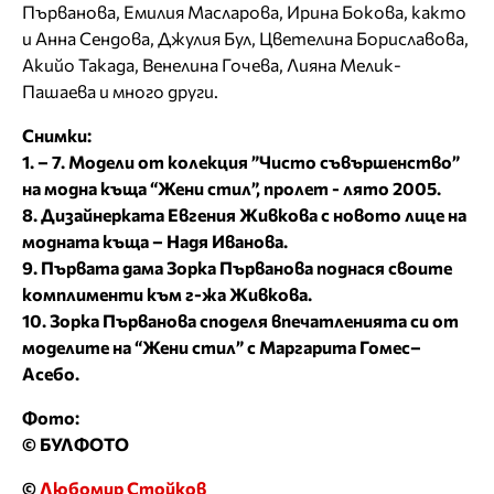
Първанова, Емилия Масларова, Ирина Бокова, както
и Анна Сендова, Джулия Бул, Цветелина Бориславова,
Акийо Такада, Венелина Гочева, Лияна Мелик-
Пашаева и много други.
Снимки:
1. – 7. Модели от колекция ”Чисто съвършенство”
на модна къща “Жени стил”, пролет - лято 2005.
8. Дизайнерката Евгения Живкова с новото лице на
модната къща – Надя Иванова.
9. Първата дама Зорка Първанова поднася своите
комплименти към г-жа Живкова.
10. Зорка Първанова споделя впечатленията си от
моделите на “Жени стил” с Маргарита Гомес–
Асебо.
Фото:
© БУЛФОТО
©
Любомир Стойков