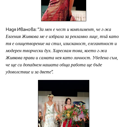
Надя Иванова: “
За мен е чест и комплимент, че г-жа
Евгения Живкова ме е избрала за рекламно лице, тъй като
тя е олицетворение на стил, изисканост, елегантност и
модерен творчески дух. Харесвам това, което г-жа
Живкова прави и самата нея като личност. Убедена съм,
че ще си допаднем нашата обща работа ще бъде
”.
удоволствие и за двете