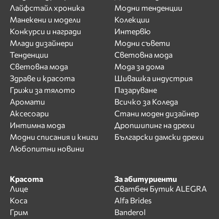
Лайфстайл хроника
Модни тенденции
Манекени и модели
Колекции
Конкурси и награди
Интервю
Млади дизайнери
Модни съвети
Тенденции
Световна мода
Световна мода
Мода за дома
Здраве и красота
Шивашка индустрия
Грижи за тялото
Пазаруване
Аромати
Всичко за Коледа
Аксесоари
Стани моден дизайнер
Интимна мода
Дропшипинг на дрехи
Модни списания и книги
Български дамски дрехи
Любопитни новини
Красота
За абитуриенти
Лице
Сватбен Бутик ALEGRA
Коса
Alfa Brides
Грим
Banderol