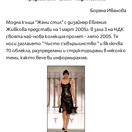
Боряна Иванова
Модна къща “Жени стил” с дизайнер Евгения
Живкова представи на 1 март 2005г. в зала 3 на НДК
своята най-нова колекция пролет - лято 2005. Тя
носи заглаието “ Чисто съвършинство “ и включва
70 облекла, разпределени и структурирани в няколко
теми, както вече ви информирахме.