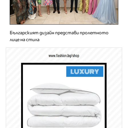
Българският дизайн представи пролетното
лице на стила