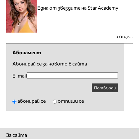
Една от звездите на Star Academy
и още...
Абонамент
Абонирай се за новото в сайта
E-mail
Потвърди
абонирай се
отпиши се
За сайта