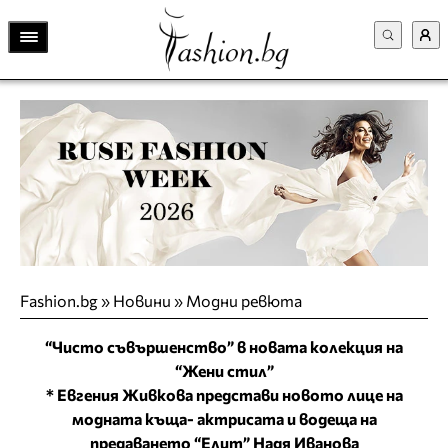
Fashion.bg
»
Новини
»
Модни ревюта
“Чисто съвършенство” в новата колекция на
“Жени стил”
* Евгения Живкова представи новото лице на
модната къща- актрисата и водеща на
предаването “Елит” Надя Иванова