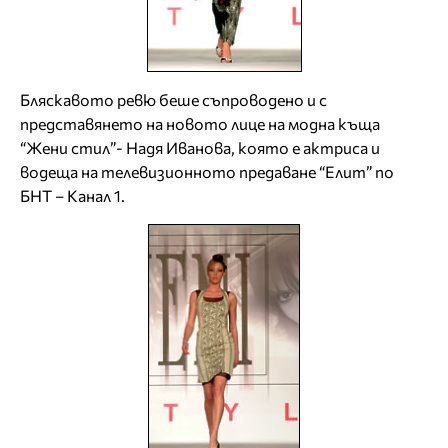
Бляскавото ревю беше съпроводено и с
представянето на новото лице на модна къща
“Жени стил”- Надя Иванова, която е актриса и
водеща на телевизионното предаване “Елит” по
БНТ – Канал 1.