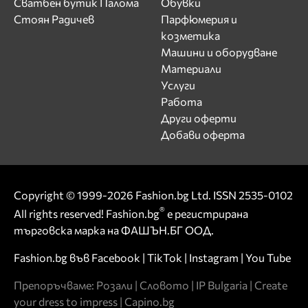
Сватбен бутик Палома
Обувки
Стоян Радичев
Парфюмерия и
козметика
Машини и оборудване
Материали
Услуги
Работа
Други оферти
Добави оферта
Copyright © 1999-2026 Fashion.bg Ltd. ISSN 2535-0102
®
All rights reserved! Fashion.bg
е регистрирана
търговска марка на ФАШЪН.БГ ООД.
Fashion.bg във
Facebook
|
TikTok
|
Instagram
|
You Tube
Препоръчваме:
Розали
|
Словото
|
IP Bulgaria
|
Create
your dress to impress
|
Capino.bg