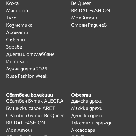
Кожа
Be Queen
Маникюр
BRIDAL FASHION
Тяло
Mon Amour
Козметика
Стоян Радичев
Аромати
Съвети
Здраве
Диети и отслабване
Интимно
Лунна диета 2026
Ruse Fashion Week
Сватбени колекции
Оферти
Сватбен Бутик ALEGRA
Дамски дрехи
Бучински салон ARETI
Мъжки дрехи
Сватбен бутик Be Queen
Детски дрехи
BRIDAL FASHION
Текстил и прежди
Mon Amour
Аксесоари