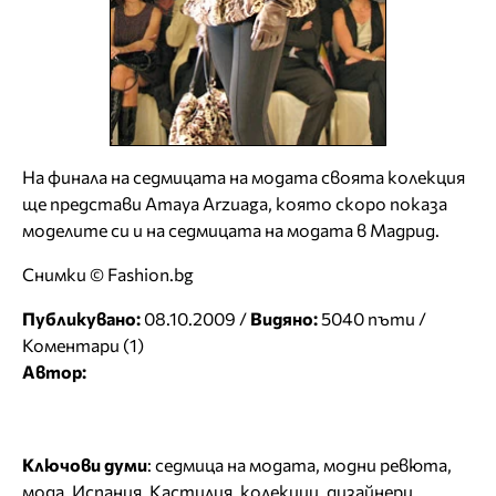
На финала на седмицата на модата своята колекция
ще представи Amaya Arzuaga, която скоро показа
моделите си и на седмицата на модата в Мадрид.
Снимки © Fashion.bg
Публикувано:
08.10.2009 /
Видяно:
5040 пъти /
Коментари (1)
Автор:
Ключови думи
:
седмица на модата
,
модни ревюта
,
мода
,
Испания
,
Кастилия
,
колекции
,
дизайнери
,