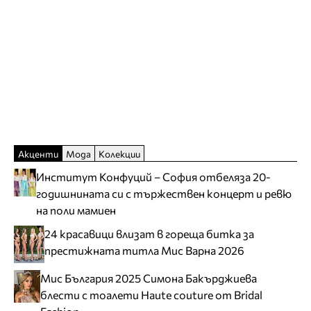
Акценти
Мода
Колекции
Институт Конфуций – София отбеляза 20-
годишнината си с тържествен концерт и ревю
на поли мамиен
24 красавици влизат в гореща битка за
престижната титла Мис Варна 2026
Мис България 2025 Симона Бакърджиева
блести с тоалети Haute couture от Bridal