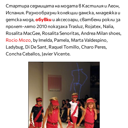
Стартира седмицата на модата в Кастилия и Леон,
Испания. Разнообразни колекции дамска, младежка и
детска мода,
обувки
и аксесоари, сватбени рокли за
пролет-лято 2010 показаха Trasluz, Rojatex, Nalia,
Rosalita MacGee, Rosalita Senoritas, Andrea Milan shoes,
Rocio Mozo
, by Imelda, Pamela, Marta Valdespino,
Ladybug, Di De Sant, Raquel Tomillo, Charo Peres,
Concha Ceballos, Javier Vicente.