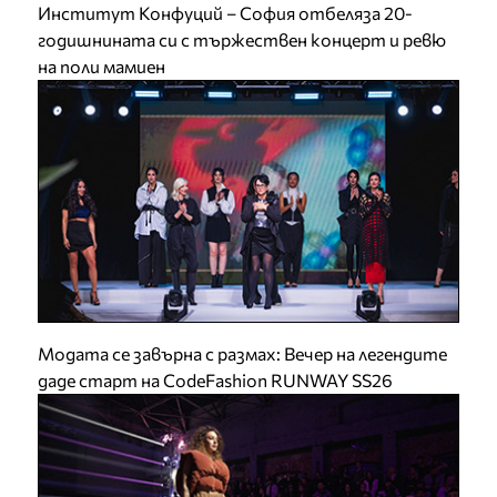
Институт Конфуций – София отбеляза 20-
годишнината си с тържествен концерт и ревю
на поли мамиен
Модата се завърна с размах: Вечер на легендите
даде старт на CodeFashion RUNWAY SS26