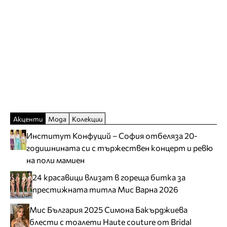
Акценти
Мода
Колекции
Институт Конфуций – София отбеляза 20-
годишнината си с тържествен концерт и ревю
на поли мамиен
24 красавици влизат в гореща битка за
престижната титла Мис Варна 2026
Мис България 2025 Симона Бакърджиева
блести с тоалети Haute couture от Bridal