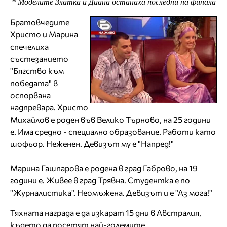
* Моделите Златка и Диaна останаха последни на финала
Братовчедите
Христо и Марина
спечелиха
състезанието
"Бягство към
победата" в
оспорвана
надпревара. Христо
Михайлов е роден във Велико Търново, на 25 години
е. Има средно - специално образование. Работи като
шофьор. Неженен. Девизът му е "Напред!"
Марина Гашпарова е родена в град Габрово, на 19
години е. Живее в град Трявна. Студентка е по
"Журналистика". Неомъжена. Девизът и е "Аз мога!"
Тяхната награда е да изкарат 15 дни в Австралия,
където да посетят най-големите