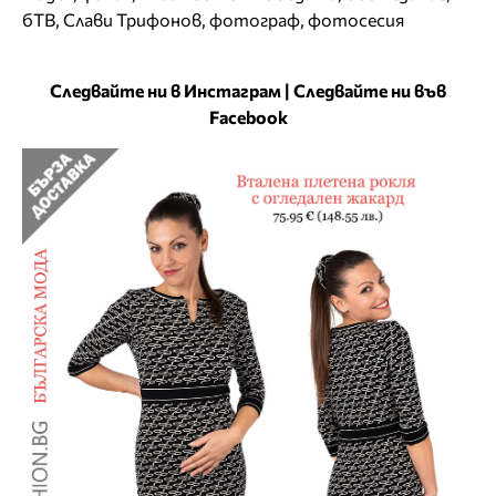
бТВ
,
Слави Трифонов
,
фотограф
,
фотосесия
Следвайте ни в Инстаграм
|
Следвайте ни във
Facebook