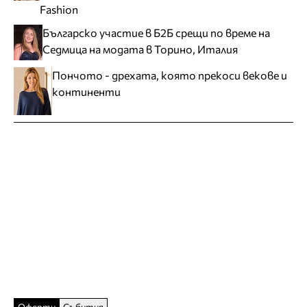
Fashion
Българско участие в Б2Б срещи по време на
Седмица на модата в Торино, Италия
Пончото - дрехата, която прекоси векове и
континенти
Оферти
Събития