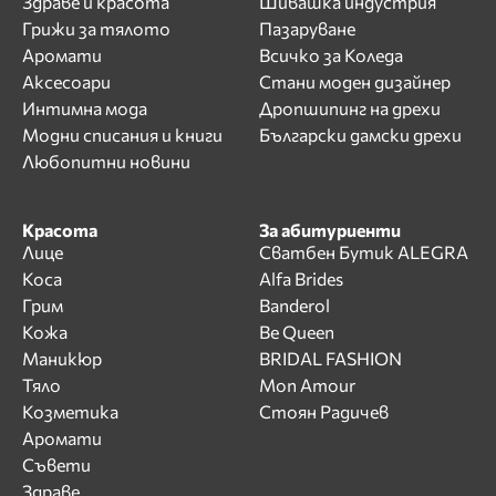
Здраве и красота
Шивашка индустрия
Грижи за тялото
Пазаруване
Аромати
Всичко за Коледа
Аксесоари
Стани моден дизайнер
Интимна мода
Дропшипинг на дрехи
Модни списания и книги
Български дамски дрехи
Любопитни новини
Красота
За абитуриенти
Лице
Сватбен Бутик ALEGRA
Коса
Alfa Brides
Грим
Banderol
Кожа
Be Queen
Маникюр
BRIDAL FASHION
Тяло
Mon Amour
Козметика
Стоян Радичев
Аромати
Съвети
Здраве