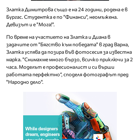
Златка Димитрова също е на 24 години, родена е в
Бургас. Студентка е по "Финанси", неомъжена.
Девизът и е "Мога!".
По време на участието на Златка и Диана в
задачите от "Бягство към победата" в град Варна,
Златка успява да позира във фотосесия за известна
марка. "Снимахме много бързо, всичко приключи за 2
часа. Моделът е професионалист и си върши
работата перфектно“, споделя фотографът пред
"Народно дело".