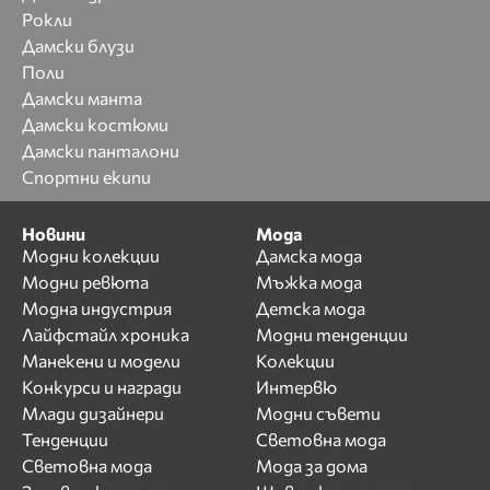
Рокли
Дамски блузи
Поли
Дамски манта
Дамски костюми
Дамски панталони
Спортни екипи
Новини
Мода
Модни колекции
Дамска мода
Модни ревюта
Мъжка мода
Модна индустрия
Детска мода
Лайфстайл хроника
Модни тенденции
Манекени и модели
Колекции
Конкурси и награди
Интервю
Млади дизайнери
Модни съвети
Тенденции
Световна мода
Световна мода
Мода за дома