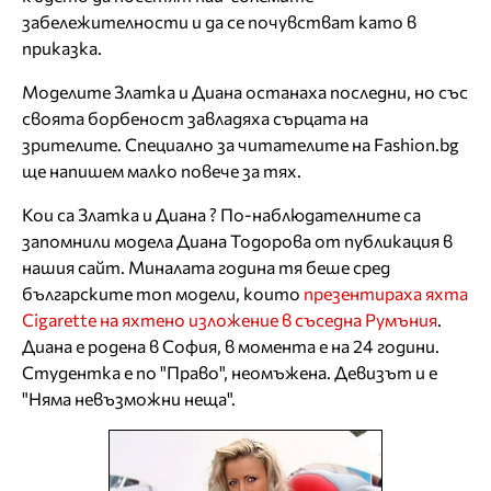
забележителности и да се почувстват като в
приказка.
Моделите Златка и Диaна останаха последни, но със
своята борбеност завладяха сърцата на
зрителите. Специално за читателите на Fashion.bg
ще напишем малко повече за тях.
Кои са Златка и Диaна ? По-наблюдателните са
запомнили модела Диaна Тодорова от публикация в
нашия сайт. Миналата година тя беше сред
българските топ модели, които
презентираха яхта
Cigarette на яхтено изложение в съседна Румъния
.
Диaна е родена в София, в момента е на 24 години.
Студентка е по "Право", неомъжена. Девизът и е
"Няма невъзможни неща".