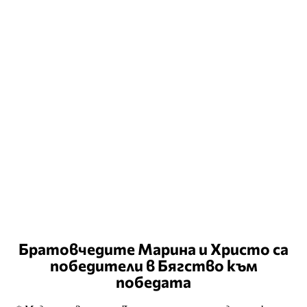
Братовчедите Марина и Христо са
победители в Бягство към
победата