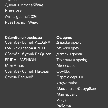
Диети и отслабване
Интимно
Лунна диета 2026
Ruse Fashion Week
Сватбени колекции
Оферти
Сватбен Бутик ALEGRA
Дамски дрехи
Бучински салон ARETI
Мъжки дрехи
Сватбен бутик Be Queen
Детски дрехи
BRIDAL FASHION
Текстил и прежди
Mon Amour
Аксесоари
Сватбен бутик Палома
Обувки
Стоян Радичев
Парфюмерия и
козметика
Машини и оборудване
Материали
Услуги
Работа