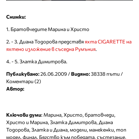
Снимки:
1. Братовчедите Марина и Христо
2. - 3. Диaна Тодорова представя
яхта CIGARETTE на
яхтено изложение в съседна Румъния
.
4. - 5. Златка Димитрова.
Публикувано:
26.06.2009 /
Видяно:
38338 пъти /
Коментари (2)
Автор:
Ключови думи
:
Марина
,
Христо
,
братовчеди
,
Христо и Марина
,
Златка Димитрова
,
Диaна
Тодорова
,
Златка и Диана
,
модели
,
манекенки
,
топ
модел
,
финал
,
Бягство към победата
,
състезание
,