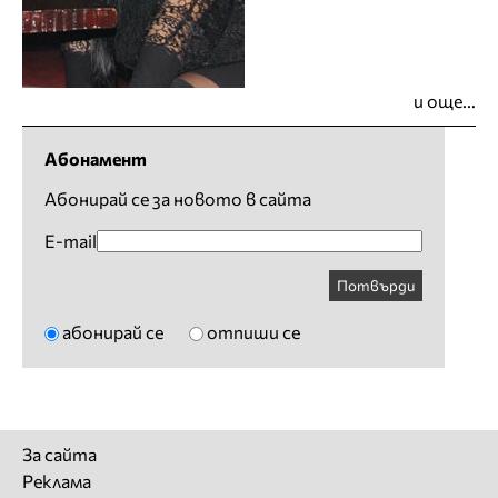
и още...
Абонамент
Абонирай се за новото в сайта
E-mail
Потвърди
абонирай се
отпиши се
За сайта
Реклама