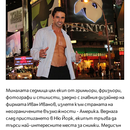
Миналата седмица цял екип от гримьори, фризьори,
фотографи и стилисти, заедно с главния дизайнер на
фирмата Иван Иванов, излетя към страната на
неограничените възможности - Америка. Веднага
след пристигането в Ню Йорк, екипът тръгва да
търси най-интересните места за снимки. Медисън