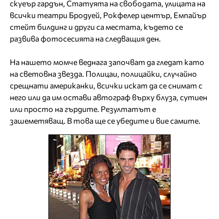
скуеър гардън, Статуята на свободата, улицата на
всички театри Бродуей, Рокфелер център, Емпайър
стейт билдинг и други са местата, където се
развива фотосесията на следващия ден.
На нашето момче веднага започват да гледат като
на световна звезда. Полицаи, полицайки, случайно
срещнати американки, всички искат да се снимат с
него или да им остави автограф върху блуза, сутиен
или просто на гърдите. Резултатът е
зашеметяващ. В това ще се убедите и вие самите.