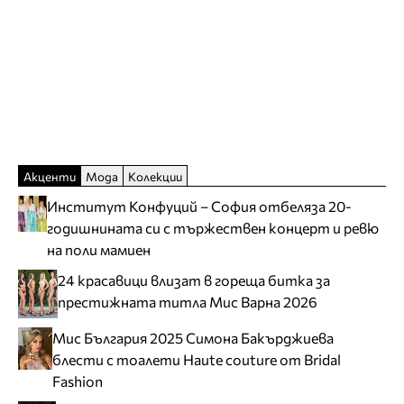
Акценти
Мода
Колекции
Институт Конфуций – София отбеляза 20-
годишнината си с тържествен концерт и ревю
на поли мамиен
24 красавици влизат в гореща битка за
престижната титла Мис Варна 2026
Мис България 2025 Симона Бакърджиева
блести с тоалети Haute couture от Bridal
Fashion