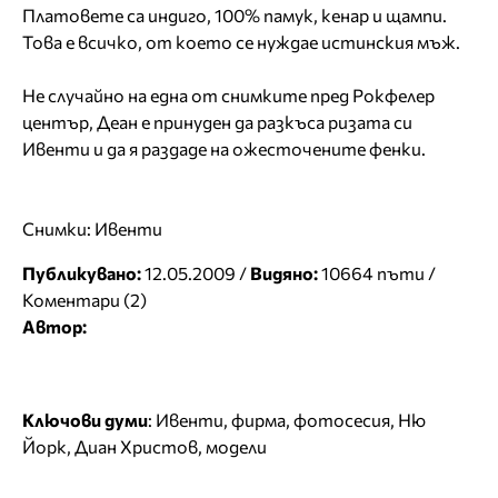
Платовете са индиго, 100% памук, кенар и щампи.
Това е всичко, от което се нуждае истинския мъж.
Не случайно на една от снимките пред Рокфелер
център, Деан е принуден да разкъса ризата си
Ивенти и да я раздаде на ожесточените фенки.
Снимки: Ивенти
Публикувано:
12.05.2009 /
Видяно:
10664 пъти /
Коментари (2)
Автор:
Ключови думи
:
Ивенти
,
фирма
,
фотосесия
,
Ню
Йорк
,
Диан Христов
,
модели