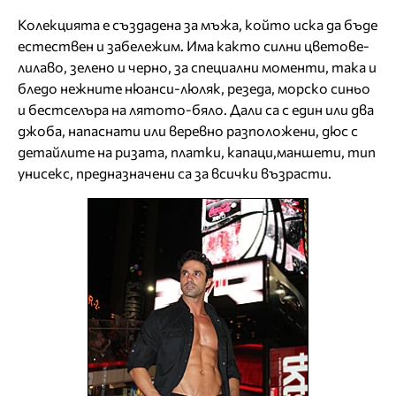
Колекцията е създадена за мъжа, който иска да бъде
естествен и забележим. Има както силни цветове-
лилаво, зелено и черно, за специални моменти, така и
бледо нежните нюанси-люляк, резеда, морско синьо
и бестселъра на лятото-бяло. Дали са с един или два
джоба, напаснати или веревно разположени, дюс с
детайлите на ризата, платки, капаци,маншети, тип
унисекс, предназначени са за всички възрасти.