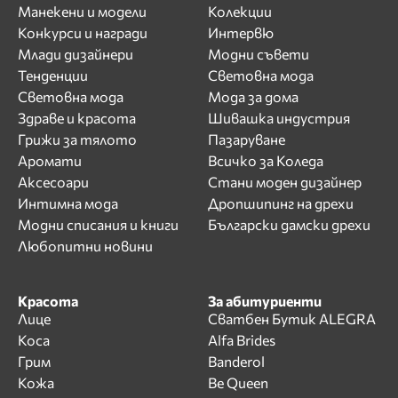
Манекени и модели
Колекции
Конкурси и награди
Интервю
Млади дизайнери
Модни съвети
Тенденции
Световна мода
Световна мода
Мода за дома
Здраве и красота
Шивашка индустрия
Грижи за тялото
Пазаруване
Аромати
Всичко за Коледа
Аксесоари
Стани моден дизайнер
Интимна мода
Дропшипинг на дрехи
Модни списания и книги
Български дамски дрехи
Любопитни новини
Красота
За абитуриенти
Лице
Сватбен Бутик ALEGRA
Коса
Alfa Brides
Грим
Banderol
Кожа
Be Queen