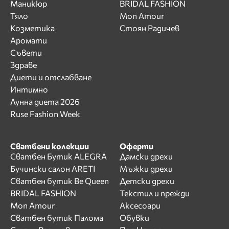
Маникюр
BRIDAL FASHION
Тяло
Mon Amour
Козметика
Стоян Радичев
Аромати
Съвети
Здраве
Диети и отслабване
Интимно
Лунна диета 2026
Ruse Fashion Week
Сватбени колекции
Оферти
Сватбен Бутик ALEGRA
Дамски дрехи
Бучински салон ARETI
Мъжки дрехи
Сватбен бутик Be Queen
Детски дрехи
BRIDAL FASHION
Текстил и прежди
Mon Amour
Аксесоари
Сватбен бутик Палома
Обувки