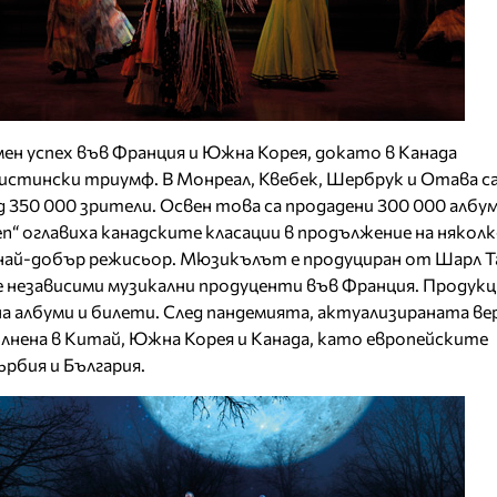
ен успех във Франция и Южна Корея, докато в Канада
стински триумф. В Монреал, Квебек, Шербрук и Отава са
 350 000 зрители. Освен това са продадени 300 000 албум
n“ оглавиха канадските класации в продължение на няколк
 най-добър режисьор. Мюзикълът е продуциран от Шарл Та
 независими музикални продуценти във Франция. Продукц
на албуми и билети. След пандемията, актуализираната ве
лнена в Китай, Южна Корея и Канада, като европейските
ърбия и България.