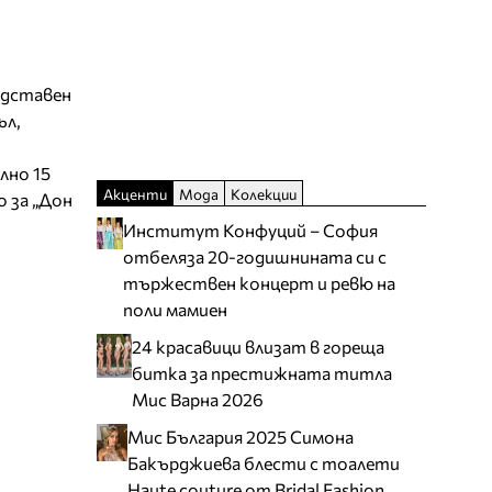
едставен
ъл,
лно 15
Акценти
Мода
Колекции
о за „Дон
Институт Конфуций – София
отбеляза 20-годишнината си с
тържествен концерт и ревю на
поли мамиен
24 красавици влизат в гореща
битка за престижната титла
Мис Варна 2026
Мис България 2025 Симона
Бакърджиева блести с тоалети
Haute couture от Bridal Fashion