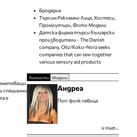
Бродерия
Търсим Рекламни Лица, Хостеси,
Промоутъри, Фото Модели
Датска фирма търси български
производители - The Danish
company, Oliz/Koko-Nora seeks
companies that can sew together
various sensory aid products
Личности
Модели
ашеметяващи
Андреа
и специални
та е
Поп-фолк певица
и още...