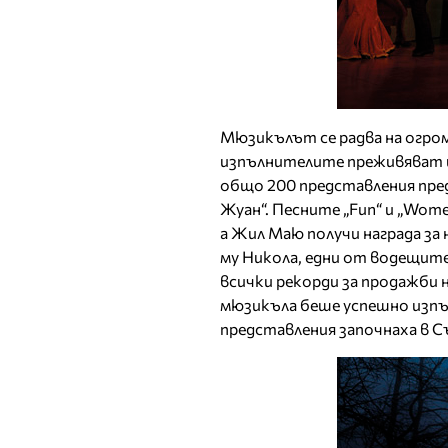
Мюзикълът се радва на огром
изпълнителите преживяват и
общо 200 представления пред
Жуан“. Песните „Fun“ и „Wome
а Жил Маю получи награда за
му Никола, едни от водещите
всички рекорди за продажби 
мюзикъла беше успешно изпъ
представления започнаха в С