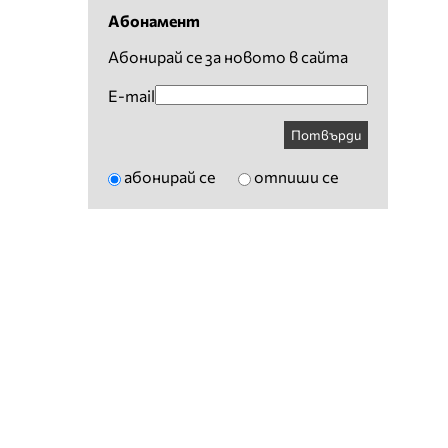
Абонамент
Абонирай се за новото в сайта
E-mail
Потвърди
абонирай се
отпиши се