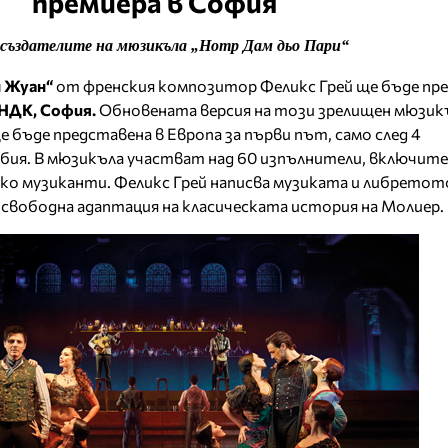
премиера в София
 създателите на мюзикъла „Нотр Дам дьо Пари“
н Жуан“
от френския композитор Феликс Грей ще бъде пр
 НДК, София.
Обновената версия на този зрелищен мюзик
ще бъде представена в Европа за първи път, само след 4
рбия. В мюзикъла участват над 60 изпълнители, включите
енко музиканти. Феликс Грей написва музиката и либретот
и свободна адаптация на класическата история на Молиер.