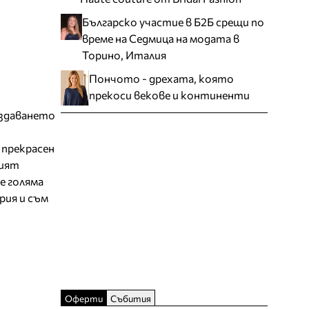
Българско участие в Б2Б срещи по
време на Седмица на модата в
Торино, Италия
Пончото - дрехата, която
прекоси векове и континенти
ъздаването
 прекрасен
ният
е голяма
рия и съм
Оферти
Събития