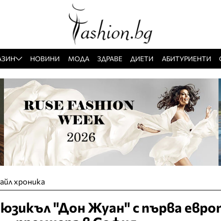
АЗИН
НОВИНИ
МОДА
ЗДРАВЕ
ДИЕТИ
АБИТУРИЕНТИ
айл хроника
юзикъл "Дон Жуан" с първа евро