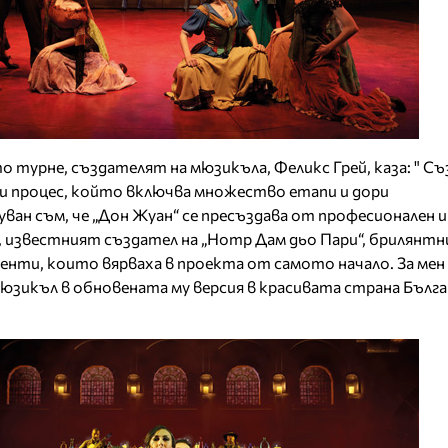
турне, създателят на мюзикъла, Феликс Грей, каза: " С
ки процес, който включва множество етапи и дори
ван съм, че „Дон Жуан“ се пресъздава от професионален и
 известният създател на „Нотр Дам дьо Пари“, брилянт
енти, които вярваха в проекта от самото начало. За мен 
юзикъл в обновената му версия в красивата страна Бълга