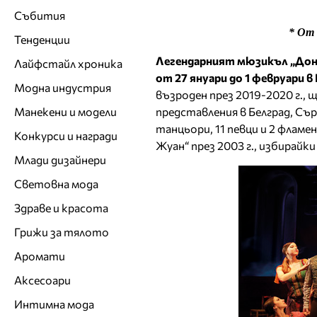
Събития
* От
Тенденции
Легендарният мюзикъл „До
Лайфстайл хроника
от 27 януари до 1 февруари в
Модна индустрия
възроден през 2019-2020 г., 
представления в Белград, Съ
Манекени и модели
танцьори, 11 певци и 2 флам
Конкурси и награди
Жуан“ през 2003 г., избирайк
Млади дизайнери
Световна мода
Здраве и красота
Грижи за тялото
Аромати
Аксесоари
Интимна мода