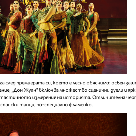
а след премиерата си, което е лесно обяснимо: освен з
ние, „Дон Жуан“ включва множество сценични дуели и ярк
нтастичното измерение на историята. Отличителна чер
испански танци, по-специално фламенко.