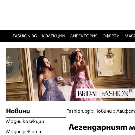
FASHION.BG
КОЛЕКЦИИ
ДИРЕКТОРИЯ
ОФЕРТИ
МАГ
Новини
Fashion.bg
»
Новини
»
Лайфст
Модни колекции
Легендарният м
Модни ревюта