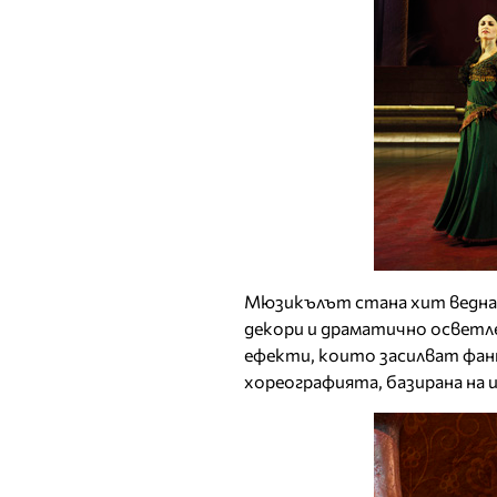
Мюзикълът стана хит веднаг
декори и драматично осветле
ефекти, които засилват фа
хореографията, базирана на 