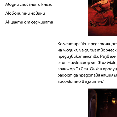
Модни списания и книги
Любопитни новини
Акценти от седмицата
Коментирайки предстоящото 
на мюзикъл е дълъг творчес
предизвикателства. Развълну
екип – режисьорът Жил Маю,
аранжор Ги Сен-Онж и продуц
радост да представя нашия м
абсолютно възхитен."