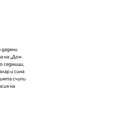
 дадени
а на „Дон
о седмици,
лар и сина
ията счупи
рсия на