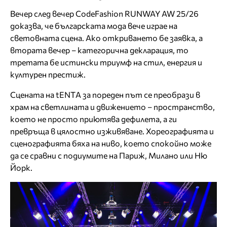
Вечер след вечер CodeFashion RUNWAY AW 25/26
доказва, че българската мода вече играе на
световната сцена. Ако откриването бе заявка, а
втората вечер – категорична декларация, то
третата бе истински триумф на стил, енергия и
културен престиж.
Сцената на tENTА за пореден път се преобрази в
храм на светлината и движението – пространство,
което не просто приютява дефилета, а ги
превръща в цялостно изживяване. Хореографията и
сценографията бяха на ниво, което спокойно може
да се сравни с подиумите на Париж, Милано или Ню
Йорк.