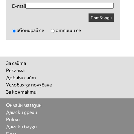
E-mail
Потвърди
абонирай се
отпиши се
За сайта
Реклама
Добави сайт
Условия за ползване
За контакти
Онлайн магазин
Дамски дрехи
Рокли
Дамски блузи
Поли