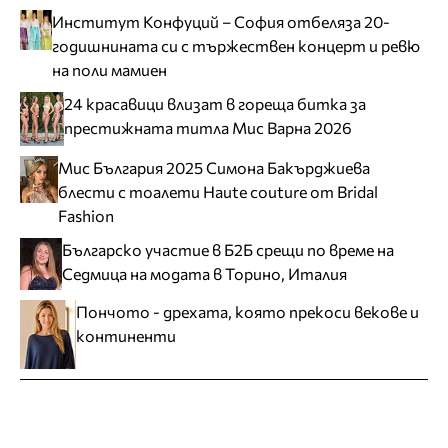
Институт Конфуций – София отбеляза 20-
годишнината си с тържествен концерт и ревю
на поли мамиен
24 красавици влизат в гореща битка за
престижната титла Мис Варна 2026
Мис България 2025 Симона Бакърджиева
блести с тоалети Haute couture от Bridal
Fashion
Българско участие в Б2Б срещи по време на
Седмица на модата в Торино, Италия
Пончото - дрехата, която прекоси векове и
континенти