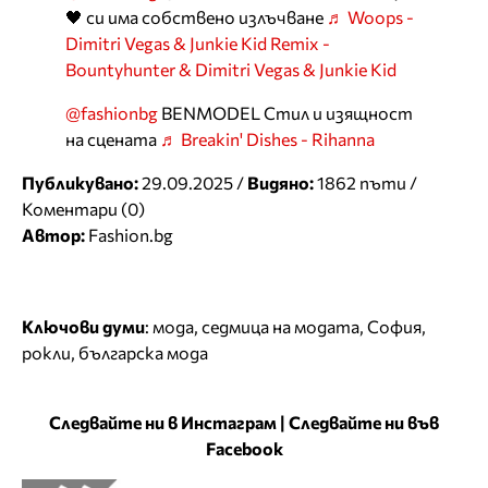
🖤 си има собствено излъчване
♬ Woops -
Dimitri Vegas & Junkie Kid Remix -
Bountyhunter & Dimitri Vegas & Junkie Kid
@fashionbg
BENMODEL Стил и изящност
на сцената
♬ Breakin' Dishes - Rihanna
Публикувано:
29.09.2025 /
Видяно:
1862 пъти /
Коментари (0)
Автор:
Fashion.bg
Ключови думи
:
мода
,
седмица на модата
,
София
,
рокли
,
българска мода
Следвайте ни в Инстаграм
|
Следвайте ни във
Facebook