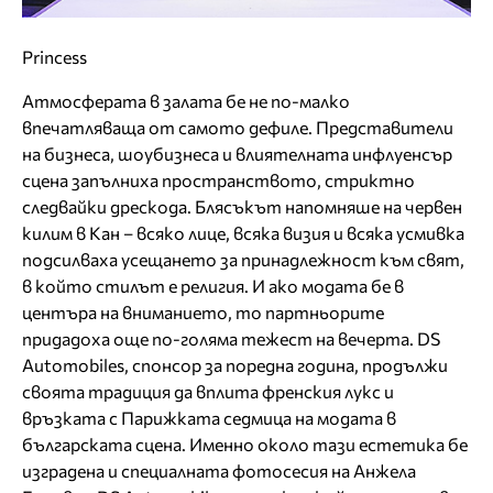
Princess
Атмосферата в залата бе не по-малко
впечатляваща от самото дефиле. Представители
на бизнеса, шоубизнеса и влиятелната инфлуенсър
сцена запълниха пространството, стриктно
следвайки дрескода. Блясъкът напомняше на червен
килим в Кан – всяко лице, всяка визия и всяка усмивка
подсилваха усещането за принадлежност към свят,
в който стилът е религия. И ако модата бе в
центъра на вниманието, то партньорите
придадоха още по-голяма тежест на вечерта. DS
Automobiles, спонсор за поредна година, продължи
своята традиция да вплита френския лукс и
връзката с Парижката седмица на модата в
българската сцена. Именно около тази естетика бе
изградена и специалната фотосесия на Анжела