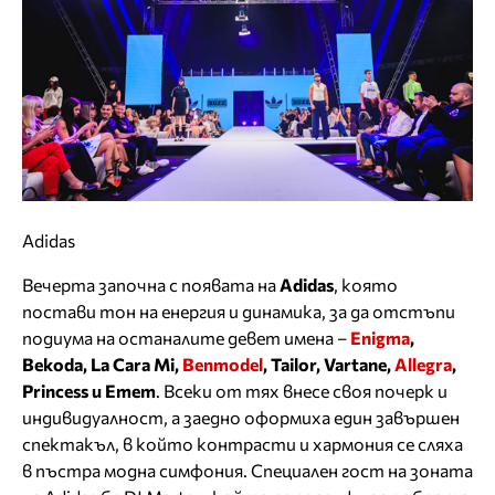
Adidas
Вечерта започна с появата на
Adidas
, която
постави тон на енергия и динамика, за да отстъпи
подиума на останалите девет имена –
Enigma
,
Bekoda, La Cara Mi,
Benmodel
, Tailor, Vartane,
Allegra
,
Princess и Emem
. Всеки от тях внесе своя почерк и
индивидуалност, а заедно оформиха един завършен
спектакъл, в който контрасти и хармония се сляха
в пъстра модна симфония. Специален гост на зоната