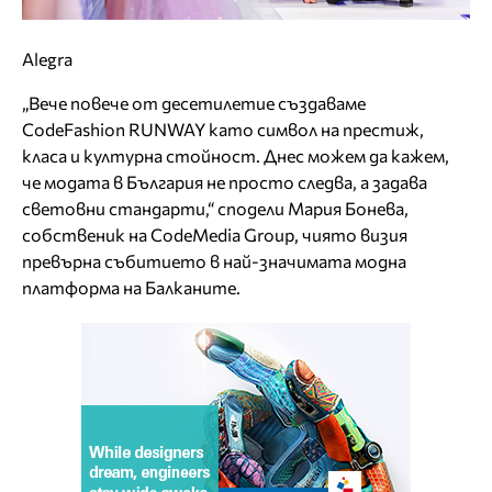
Alegra
„Вече повече от десетилетие създаваме
CodeFashion RUNWAY като символ на престиж,
класа и културна стойност. Днес можем да кажем,
че модата в България не просто следва, а задава
световни стандарти,“ сподели Мария Бонева,
собственик на CodeMedia Group, чиято визия
превърна събитието в най-значимата модна
платформа на Балканите.