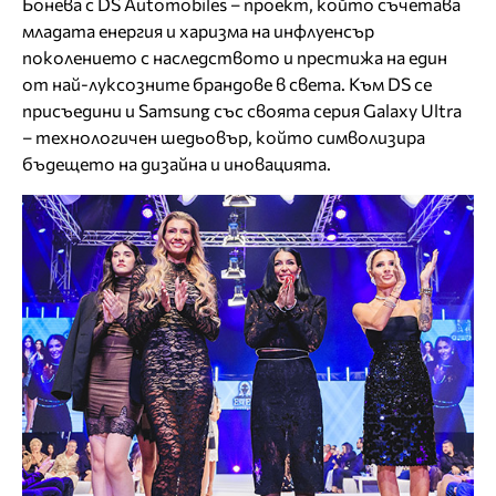
Бонева с DS Automobiles – проект, който съчетава
младата енергия и харизма на инфлуенсър
поколението с наследството и престижa на един
от най-луксозните брандове в света. Към DS се
присъедини и Samsung със своята серия Galaxy Ultra
– технологичен шедьовър, който символизира
бъдещето на дизайна и иновацията.