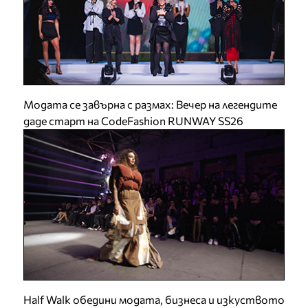
Модата се завърна с размах: Вечер на легендите
даде старт на CodeFashion RUNWAY SS26
Half Walk обедини модата, бизнеса и изкуството