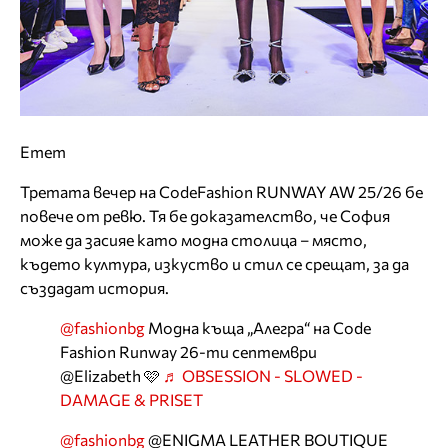
Emem
Третата вечер на CodeFashion RUNWAY AW 25/26 бе
повече от ревю. Тя бе доказателство, че София
може да засияе като модна столица – място,
където култура, изкуство и стил се срещат, за да
създадат история.
@fashionbg
Модна къща „Алегра“ на Code
Fashion Runway 26-ти септември
@Elizabeth 🩷
♬ OBSESSION - SLOWED -
DAMAGE & PRISET
@fashionbg
@ENIGMA LEATHER BOUTIQUE