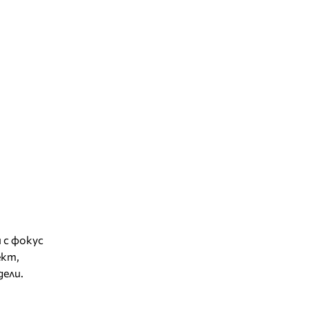
 с фокус
ект,
дели.