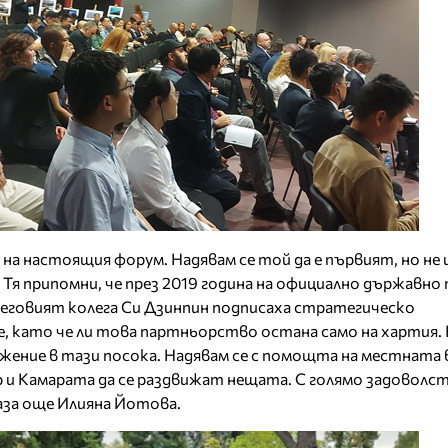
 на настоящия форум. Надявам се той да е първият, но не 
 Тя припомни, че през 2019 година на официално държавно
неговият колега Си Дзинпин подписаха стратегическо
, като че ли това партньорство остана само на хартия.
ижение в тази посока. Надявам се с помощта на местната 
и Камарата да се раздвижат нещата. С голямо задоволст
каза още Илияна Йотова.