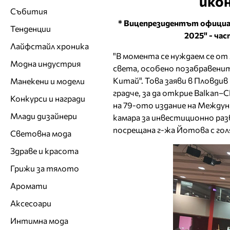
икон
Събития
* Вицепрезидентът официал
Тенденции
2025" - ча
Лайфстайл хроника
"В момента се нуждаем се от
Модна индустрия
света, особено позабравени
Китай". Това заяви в Пловди
Манекени и модели
градче, за да открие Balkan–
Конкурси и награди
на 79-ото издание на Между
Млади дизайнери
камара за инвестиционно ра
посрещана г-жа Йотова с гол
Световна мода
Здраве и красота
Грижи за тялото
Аромати
Аксесоари
Интимна мода