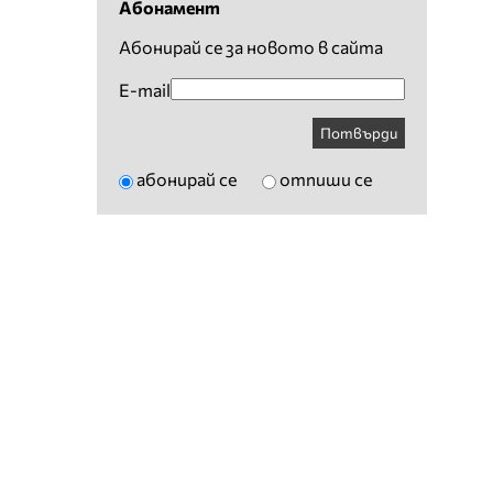
Абонамент
Абонирай се за новото в сайта
E-mail
Потвърди
абонирай се
отпиши се