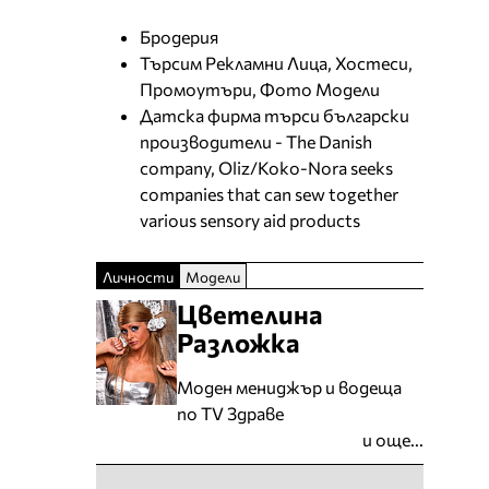
Бродерия
Търсим Рекламни Лица, Хостеси,
Промоутъри, Фото Модели
Датска фирма търси български
производители - The Danish
company, Oliz/Koko-Nora seeks
companies that can sew together
various sensory aid products
Личности
Модели
Цветелина
Разложка
Моден мениджър и водеща
по TV Здраве
и още...