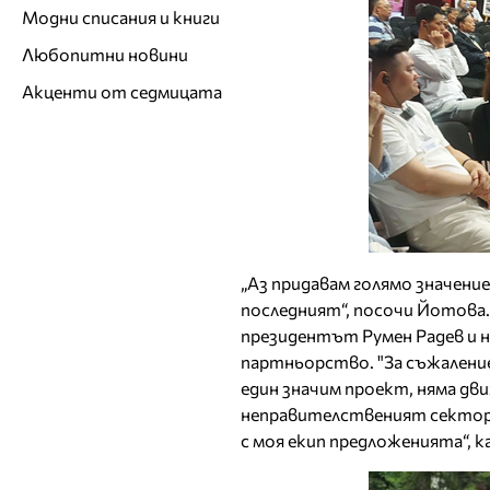
Модни списания и книги
Любопитни новини
Акценти от седмицата
„Аз придавам голямо значение
последният“, посочи Йотова.
президентът Румен Радев и 
партньорство. "За съжаление
един значим проект, няма дв
неправителственият сектор 
с моя екип предложенията“, 