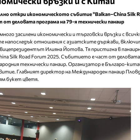
омически връзки и с Китай
но откри икономическото събитие "Balkan–China Silk 
ст от деловата програма на 79-я технически панаир
 много засилени икономически и търговски връзки с всичк
те напоследък отношения с азиатските държави, включит
в вицепрезидентът Илияна Йотова. Тя пристигна в панаи
China Silk Road Forum 2025. Събитието е част от деловат
народния технически панаир. Организатор е Българо-кит
звитие. Главният директор на Международен панаир Плов
ям букет цветя.