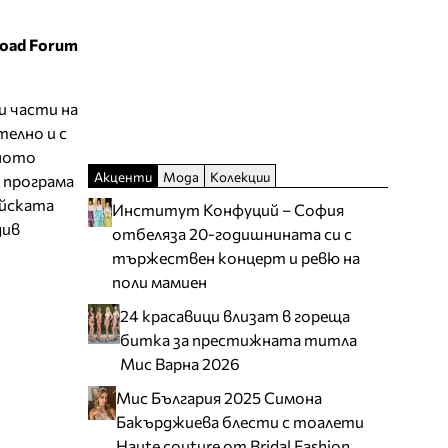
Road Forum
и части на
елно и с
рното
Акценти
Мода
Колекции
а програма
айската
Институт Конфуций – София
див
отбеляза 20-годишнината си с
тържествен концерт и ревю на
поли мамиен
24 красавици влизат в гореща
битка за престижната титла
Мис Варна 2026
Мис България 2025 Симона
Бакърджиева блести с тоалети
Haute couture от Bridal Fashion