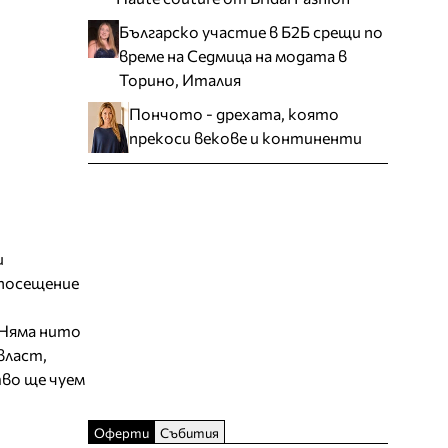
Българско участие в Б2Б срещи по
време на Седмица на модата в
Торино, Италия
Пончото - дрехата, която
прекоси векове и континенти
и
 посещение
 Няма нито
власт,
во ще чуем
Оферти
Събития