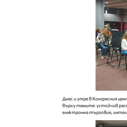
Днес и утре в Конгресния це
върху темите: устойчив рас
електронна търговия, интел