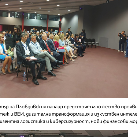
нтър на Пловдивския панаир предстоят множество прояви
теж и ВЕИ, дигитална трансформация и изкуствен интел
игентна логистика и киберсигурност, нови финансови мо