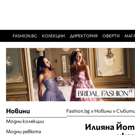
FASHION.BG
КОЛЕКЦИИ
ДИРЕКТОРИЯ
ОФЕРТИ
МАГ
Новини
Fashion.bg
»
Новини
»
Събити
Модни колекции
Илияна Йото
Модни ревюта