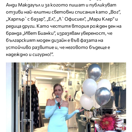
Анди Макдауъл и за когото пишат и публикуват
отзиви най-елитни световни списания като „Вог“,
„Харпър`с базар“, „Ел“, „Л`Офисиел“, „Мари Клер“ и
редица други. Като честитя втория рожден ден на
бранда „Ивет Бианки“, изразявам увереност, че
българският моден дизайн е във фазата на
устойчиво развитие и, че неговото бъдеще е
надеждно и сигурно!“.