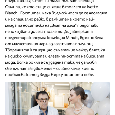
погрижиха DJ Стоян и талантливата певица
Филипа, която също сияеше в тоалет на Ivette
Bianchi. Гостите имаха възможност да се насладят
и на специално ревю, в рамките на което най-
младата носителка на „Златна игла“ представи
непоказвани досега тоалети. Дизайнерката
презентира капсулна колекция Minuit, вдъхновена
от магнетичния чар на загадъчата полунощ.
Творенията ѝ са изящно съчетание между блясъка
на диско културата и елегантността на висшата
мода. Всяка рокля е създадена така, че да улавя
светлината в движение – сияйно ламе, което
проблясва като звезда върху нощното небе.