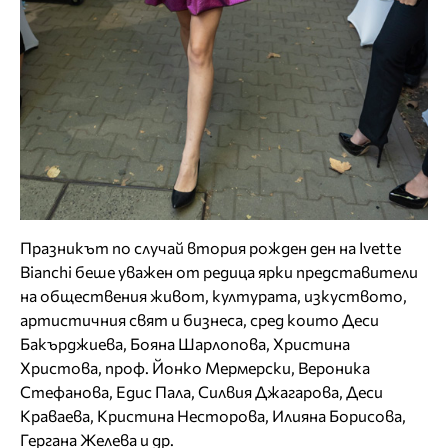
Празникът по случай втория рожден ден на Ivette
Bianchi беше уважен от редица ярки представители
на обществения живот, културата, изкуството,
артистичния свят и бизнеса, сред които Деси
Бакърджиева, Бояна Шарлопова, Христина
Христова, проф. Йонко Мермерски, Вероника
Стефанова, Едис Пала, Силвия Джагарова, Деси
Краваева, Кристина Несторова, Илияна Борисова,
Гергана Желева и др.