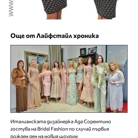
Още от Лайфстайл хроника
Италианската дизайнерка Ада Сорентино
гостува на Bridal Fashion по случай първия
рожден ден на новия шоурум