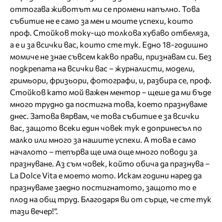
оттогава животът ми се промени напълно. Това
събитие не е само за мен и моите успехи, които
проф. Стойков току-що толкова хубаво отбеляза,
а е и за всички вас, които сте тук. Едно 18-годишно
момиче не знае съвсем какво прави, признавам си. Без
подкрепата на всички вас – журналисти, модели,
гримьори, фризьори, фотографи, и, разбира се, проф.
Стойков като мой важен ментор – щеше да ми бъде
много трудно да постигна това, което празнуваме
днес. Затова вярвам, че това събитие е за всички
вас, защото всеки един човек тук е допринесъл по
малко или много за нашите успехи. А това е само
началото – тепърва ще има още много поводи за
празнуване. Аз съм човек, който обича да празнува –
La Dolce Vita е моето мото. Искам години наред да
празнуваме заедно постигнатото, защото то е
плод на общ труд. Благодаря ви от сърце, че сте тук
тази вечер!“.