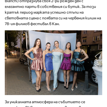
Bianchi) отпразнува своя 2-ри рожден ден с
елегантно парти в собствения си бутик. За този
кратък период марката успешно стъпи на
световната сцена с появата си на червения килим на
78-ия филмов фестивал в Кан.
За уникалната атмосфера на събитието се