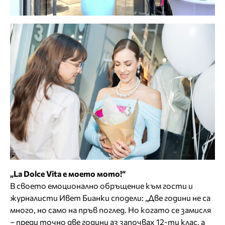
„La Dolce Vita е моето мото!“
В своето емоционално обръщение към гости и
журналисти Ивет Бианки сподели: „Две години не са
много, но само на пръв поглед. Но когато се замисля
– преди точно две години аз започвах 12-ти клас, а