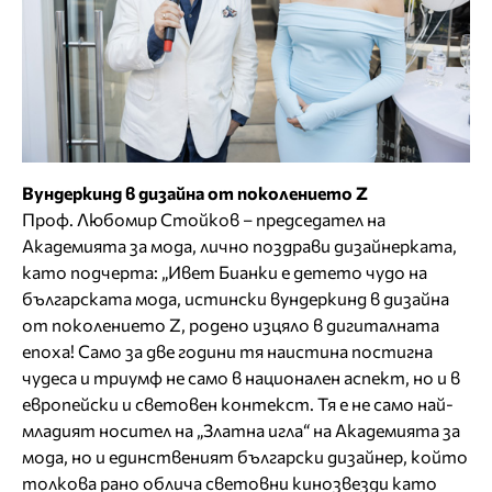
Вундеркинд в дизайна от поколението Z
Проф. Любомир Стойков – председател на
Академията за мода, лично поздрави дизайнерката,
като подчерта: „Ивет Бианки е детето чудо на
българската мода, истински вундеркинд в дизайна
от поколението Z, родено изцяло в дигиталната
епоха! Само за две години тя наистина постигна
чудеса и триумф не само в национален аспект, но и в
европейски и световен контекст. Тя е не само най-
младият носител на „Златна игла“ на Академията за
мода, но и единственият български дизайнер, който
толкова рано облича световни кинозвезди като