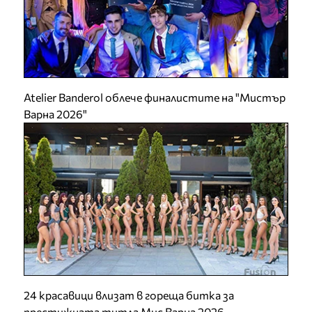
Atelier Banderol облече финалистите на "Мистър
Варна 2026"
24 красавици влизат в гореща битка за
престижната титла Мис Варна 2026