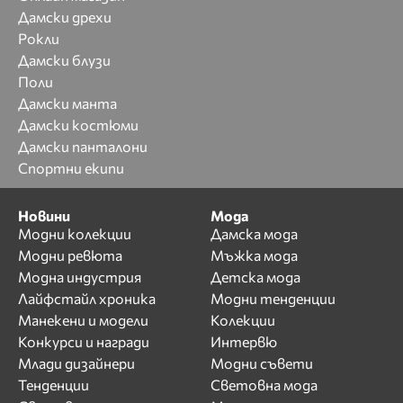
Дамски дрехи
Рокли
Дамски блузи
Поли
Дамски манта
Дамски костюми
Дамски панталони
Спортни екипи
Новини
Мода
Модни колекции
Дамска мода
Модни ревюта
Мъжка мода
Модна индустрия
Детска мода
Лайфстайл хроника
Модни тенденции
Манекени и модели
Колекции
Конкурси и награди
Интервю
Млади дизайнери
Модни съвети
Тенденции
Световна мода