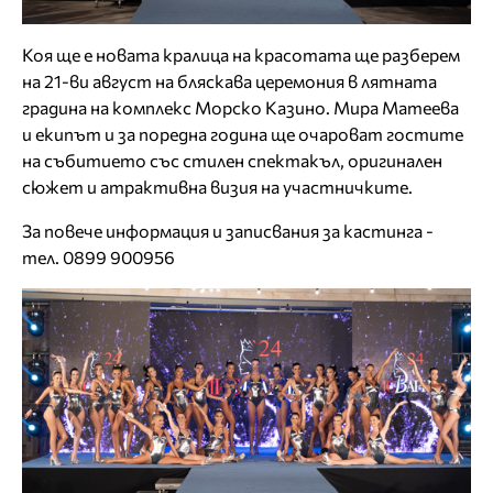
Коя ще е новата кралица на красотата ще разберем
на 21-ви август на бляскава церемония в лятната
градина на комплекс Морско Казино. Мира Матеева
и екипът и за поредна година ще очароват гостите
на събитието със стилен спектакъл, оригинален
сюжет и атрактивна визия на участничките.
За повече информация и записвания за кастинга -
тел. 0899 900956