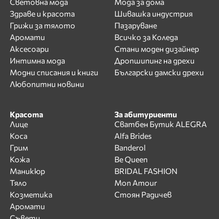
Световна мода
Мода за дома
Здраве и красота
Шивашка индустрия
Грижи за тялото
Пазаруване
Аромати
Всичко за Коледа
Аксесоари
Стани моден дизайнер
Интимна мода
Дропшипинг на дрехи
Модни списания и книги
Български дамски дрехи
Любопитни новини
Красота
За абитуриенти
Лице
Сватбен Бутик ALEGRA
Коса
Alfa Brides
Грим
Banderol
Кожа
Be Queen
Маникюр
BRIDAL FASHION
Тяло
Mon Amour
Козметика
Стоян Радичев
Аромати
Съвети