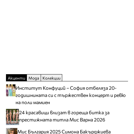
Акценти
Мода
Колекции
Институт Конфуций – София отбеляза 20-
годишнината си с тържествен концерт и ревю
на поли мамиен
24 красавици влизат в гореща битка за
престижната титла Мис Варна 2026
Мис България 2025 Симона Бакърджиева