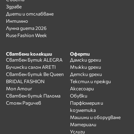
Здраве
Диети и отслабване
Интимно
Лунна диета 2026
Ruse Fashion Week
Сватбени колекции
Оферти
Сватбен Бутик ALEGRA
Дамски дрехи
Бучински салон ARETI
Мъжки дрехи
Сватбен бутик Be Queen
Детски дрехи
BRIDAL FASHION
Текстил и прежди
Mon Amour
Аксесоари
Сватбен бутик Палома
Обувки
Стоян Радичев
Парфюмерия и
козметика
Машини и оборудване
Материали
Услуги