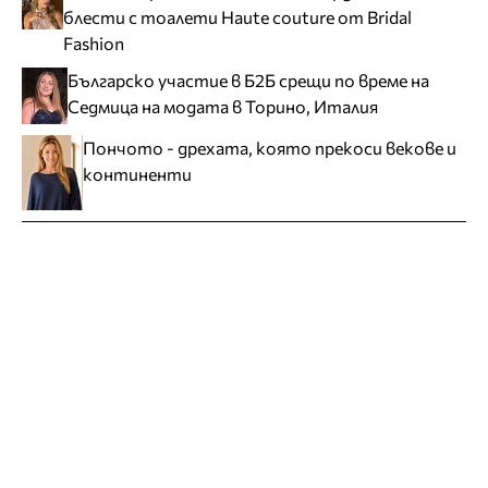
блести с тоалети Haute couture от Bridal
Fashion
Българско участие в Б2Б срещи по време на
Седмица на модата в Торино, Италия
Пончото - дрехата, която прекоси векове и
континенти