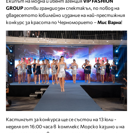
Екипът на модна и ивент агенция
VIP FASHION
GROUP
готви грандиозен спектакъл, по повод на
двадесетото юбилейно издание на най-престижния
конкурс за красота по Черноморието –
Мис Варна
!
Кастингът за конкурса ще се състои на 13 юли -
неделя от 16:00 часа в комплекс Морско казино и на