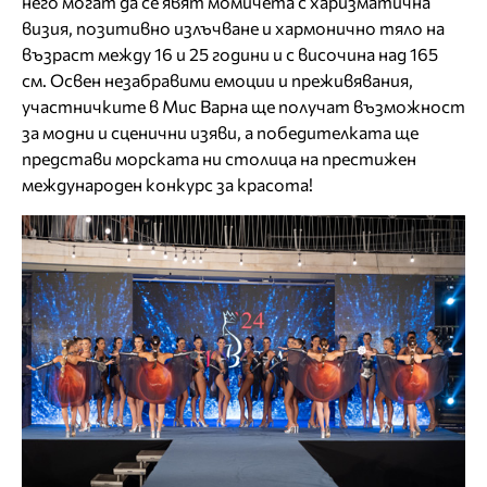
него могат да се явят момичета с харизматична
визия, позитивно излъчване и хармонично тяло на
възраст между 16 и 25 години и с височина над 165
см. Освен незабравими емоции и преживявания,
участничките в Мис Варна ще получат възможност
за модни и сценични изяви, а победителката ще
представи морската ни столица на престижен
международен конкурс за красота!