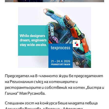
Председател на 8-членното жури бе председателят
на Регионалния съюз на хотелиерите и
ресторантьорите и собственик на хотел „Бистра и
Галина“ Мая Русанова.
Специален гост на конкурса беше младата певица
Десислава Василева, а водеща - Афродита