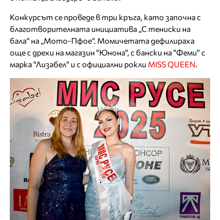
Конкурсът се проведе в три кръга, като започна с
благотворителната инициатива „С тениски на
бала“ на „Мото-Пфое“. Момичетата дефилираха
още с дрехи на магазин "Юнона", с бански на "Феми" с
марка "Лизабел" и с официални рокли
MISS QUEEN
.