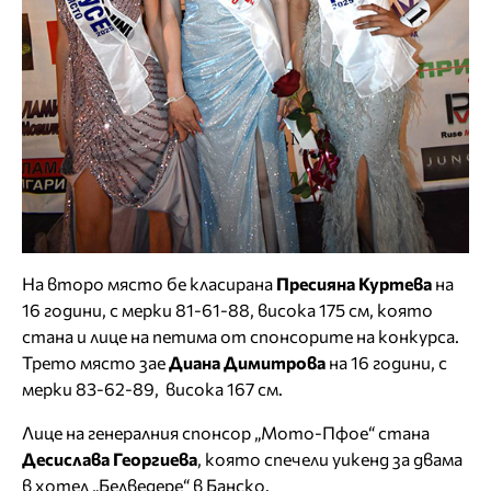
На второ място бе класирана
Пресияна Куртева
на
16 години, с мерки 81-61-88, висока 175 см, която
стана и лице на петима от спонсорите на конкурса.
Трето място зае
Диана Димитрова
на 16 години, с
мерки 83-62-89, висока 167 см.
Лице на генералния спонсор „Мото-Пфое“ стана
Десислава Георгиева
, която спечели уикенд за двама
в хотел „Белведере“ в Банско.