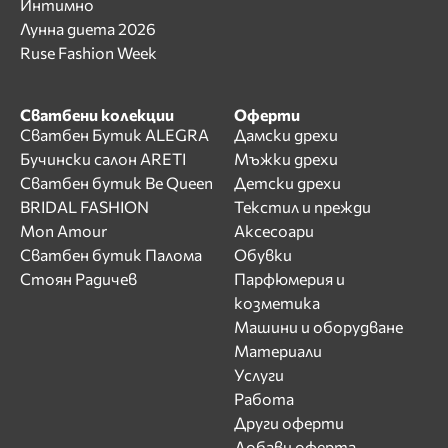
Интимно
Лунна диета 2026
Ruse Fashion Week
Сватбени колекции
Оферти
Сватбен Бутик ALEGRA
Дамски дрехи
Бучински салон ARETI
Мъжки дрехи
Сватбен бутик Be Queen
Детски дрехи
BRIDAL FASHION
Текстил и прежди
Mon Amour
Аксесоари
Сватбен бутик Палома
Обувки
Стоян Радичев
Парфюмерия и
козметика
Машини и оборудване
Материали
Услуги
Работа
Други оферти
Добави оферта