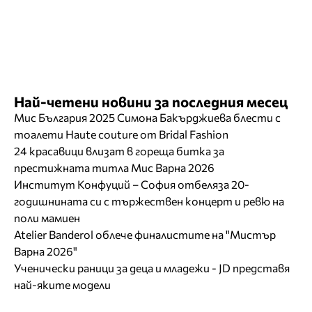
Най-четени новини за последния месец
Мис България 2025 Симона Бакърджиева блести с
тоалети Haute couture от Bridal Fashion
24 красавици влизат в гореща битка за
престижната титла Мис Варна 2026
Институт Конфуций – София отбеляза 20-
годишнината си с тържествен концерт и ревю на
поли мамиен
Atelier Banderol облече финалистите на "Мистър
Варна 2026"
Ученически раници за деца и младежи - JD представя
най-яките модели