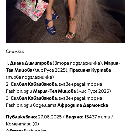
Снимки:
1.
Диана Димитрова
(втора подгласничка),
Мария-
Тея Мицова
(мис Русе 2025),
Пресияна Куртева
(първа подгласничка)
2.
Силвия Кабаиванова
, главен редактор на
Fashion.bg и
Мария-Тея Мицова
(мис Русе 2025)
3.
Силвия Кабаиванова
, главен редактор на
Fashion.bg и водещата
Афродита Дармонска
Публикувано:
27.06.2025 /
Видяно:
15437 пъти /
Коментари (0)
Автор:
Fashion.bg