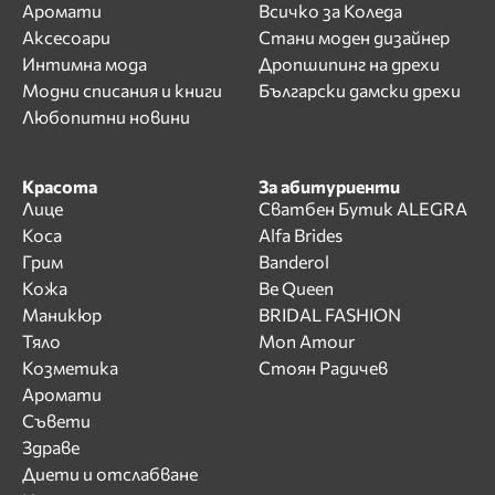
Аромати
Всичко за Коледа
Аксесоари
Стани моден дизайнер
Интимна мода
Дропшипинг на дрехи
Модни списания и книги
Български дамски дрехи
Любопитни новини
Красота
За абитуриенти
Лице
Сватбен Бутик ALEGRA
Коса
Alfa Brides
Грим
Banderol
Кожа
Be Queen
Маникюр
BRIDAL FASHION
Тяло
Mon Amour
Козметика
Стоян Радичев
Аромати
Съвети
Здраве
Диети и отслабване