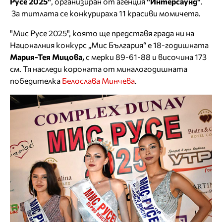
Русе 2025"
, организиран от агенция
"Интерсаунд"
.
За титлата се конкурираха 11 красиви момичета.
"Мис Русе 2025", която ще представя града ни на
Нацоналния конкурс „Мис България“ е 18-годишната
Мария-Тея Мицова,
с мерки 89-61-88 и височина 173
см. Тя наследи короната от миналогодишната
победителка
Белослава Минчева
.