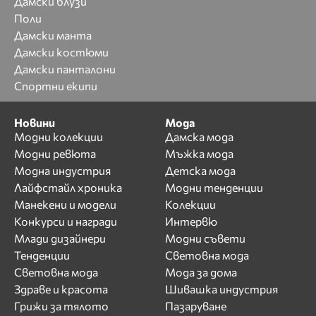
Дамски блузи
Поли
Дамски манта
Дамски костюми
Дамски панталони
Спортни екипи
Новини
Мода
Модни колекции
Дамска мода
Модни ревюта
Мъжка мода
Модна индустрия
Детска мода
Лайфстайл хроника
Модни тенденции
Манекени и модели
Колекции
Конкурси и награди
Интервю
Млади дизайнери
Модни съвети
Тенденции
Световна мода
Световна мода
Мода за дома
Здраве и красота
Шивашка индустрия
Грижи за тялото
Пазаруване