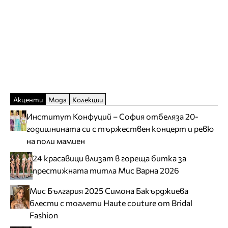
Акценти
Мода
Колекции
Институт Конфуций – София отбеляза 20-
годишнината си с тържествен концерт и ревю
на поли мамиен
24 красавици влизат в гореща битка за
престижната титла Мис Варна 2026
Мис България 2025 Симона Бакърджиева
блести с тоалети Haute couture от Bridal
Fashion