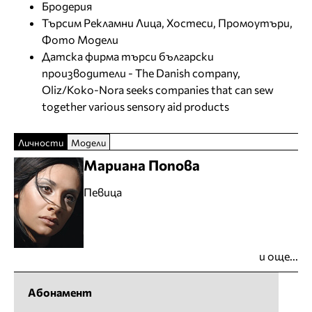
Бродерия
Търсим Рекламни Лица, Хостеси, Промоутъри,
Фото Модели
Датска фирма търси български
производители - The Danish company,
Oliz/Koko-Nora seeks companies that can sew
together various sensory aid products
Личности
Модели
Мариана Попова
Певица
и още...
Абонамент