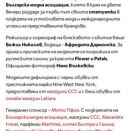
Българска модна асоциация
, която в края на двете
вечери раздаде за първи път своите
статуетки
в
подкрепа на устойчивата мода и международните
успехи на представените брандове.
Режисьор и хореограф на бляскавото събитие беше
Божил Николов
, водеща -
Афродита Дармонска
. За
грима и прическите на моделите се погрижиха от
русенските салони за красота
Flower
и
Petals
.
Официален фотограф
Нено Вълковски
.
Моделите дефилираха с черни обувки от
престижната марка Nine West New York,
предоставени от
магазини CCC
и с бели обувки от
онлайн магазин Latiara
.
Генерален спонсор –
Мото Пфое
. С подкрепата на
Българска модна асоциация
, магазини
CCC
,
Alexandra
travel
, парфюми
Martinez
,
хотел Бистра и Галина
,
Винарска изба Нисово
,
Месокомбинат Иваново
,