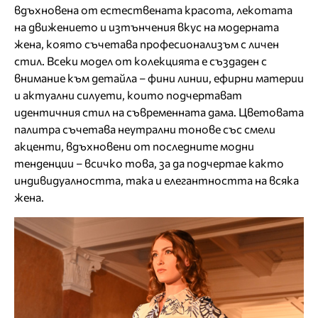
вдъхновена от естествената красота, лекотата
на движението и изтънчения вкус на модерната
жена, която съчетава професионализъм с личен
стил. Всеки модел от колекцията е създаден с
внимание към детайла – фини линии, ефирни материи
и актуални силуети, които подчертават
идентичния стил на съвременната дама. Цветовата
палитра съчетава неутрални тонове със смели
акценти, вдъхновени от последните модни
тенденции – всичко това, за да подчертае както
индивидуалността, така и елегантността на всяка
жена.