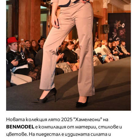
Новата колекция лято 2025 "Хамелеони" на
BENMODEL
е компилация от материи, стилове и
цветове. На пиедестал е издигната силата и