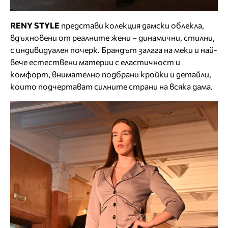
RENY
STYLE
представи колекция дамски облекла,
вдъхновени от реалните жени – динамични, стилни,
с индивидуален почерк. Брандът залага на меки и най-
вече естествени материи с еластичност и
комфорт, внимателно подбрани кройки и детайли,
които подчертават силните страни на всяка дама.