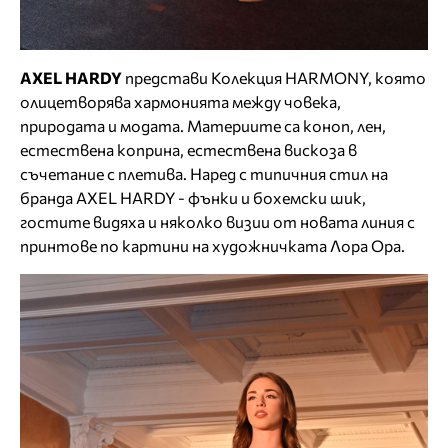
AXEL
HARDY
представи Колекция HARMONY, която
олицетворява хармонията между човека,
природата и модата. Материите са коноп, лен,
естествена коприна, естествена вискоза в
съчетание с плетива. Наред с типичния стил на
бранда AXEL HARDY - фънки и бохемски шик,
гостите видяха и няколко визии от новата линия с
принтове по картини на художничката Лора Ора.