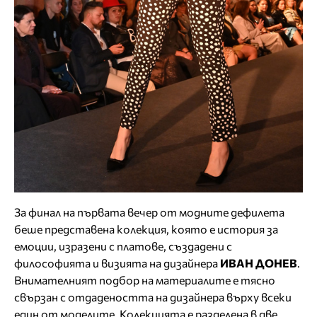
За финал на първата вечер от модните дефилета
беше представена колекция, която е история за
емоции, изразени с платове, създадени с
философията и визията на дизайнера
ИВАН ДОНЕВ
.
Внимателният подбор на материалите е тясно
свързан с отдадеността на дизайнера върху всеки
един от моделите. Колекцията е разделена в две