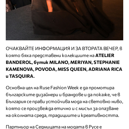
ОЧАКВАЙТЕ ИНФОРМАЦИЯ И ЗА ВТОРАТА ВЕЧЕР, в
която бяха представени колекциите на
ATELIER
BANDEROL, бутик
MILANO
,
MERIYAN
,
STEPHANIE
KAMENOVA
,
POVODA
,
MISS
QUEEN
,
ADRIANA
RICA
и
TASQUIRA
.
Основна цел на Ruse Fashion Week е да промотира
българските дизайнери и брандове и да покаже, че в
България се прави устойчива мода на световно ниво,
която се произвежда етично и с мисъл за опазване
на околната среда, традициите и креативността.
Партньор на Седмицата на модата в Русе е