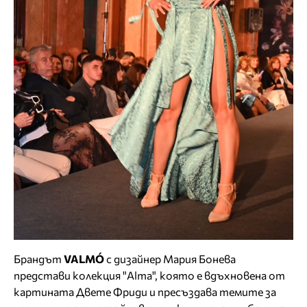
Брандът
VALMÓ
с дизайнер Мария Бонева
представи колекция "Alma", която е вдъхновена от
картината Двете Фриди и пресъздава темите за