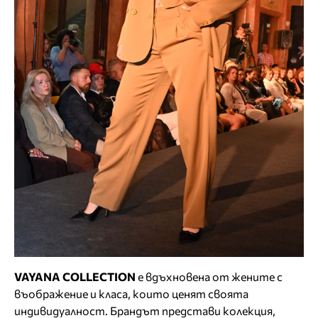
VAYANA
COLLECTION
е вдъхновена от жените с
въображение и класа, които ценят своята
индивидуалност. Брандът представи колекция,