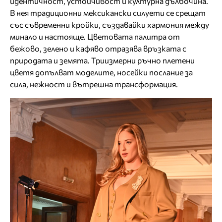
идентичност, устойчивост и културна дълбочина.
В нея традиционни мексикански силуети се срещат
със съвременни кройки, създавайки хармония между
минало и настояще. Цветовата палитра от
бежово, зелено и кафяво отразява връзката с
природата и земята. Триизмерни ръчно плетени
цветя допълват моделите, носейки послание за
сила, нежност и вътрешна трансформация.