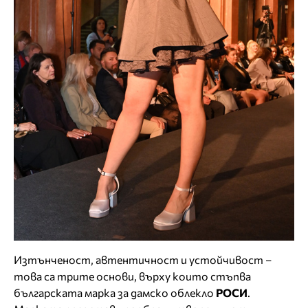
Изтънченост, автентичност и устойчивост –
това са трите основи, върху които стъпва
българската марка за дамско облекло
РОСИ
.