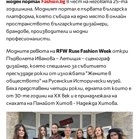
моден портал
Fashion
.
bg
в чест на неговата 25-та
годишнина. Модният портал е първата българска
платформа, която събира на едно място в онлайн
пространството българските дизайнери,
брандове, производители и модни
професионалисти.
Модните ревюта на
RFW
Ruse
Fashion
Week
откри
Първолета Иванова – Летиция – сценограф
дизайнер, която специално за събитието
пресъздаде рокли от изложбата "Жените в
обществото" на Русенския Исторически музей.
Бяха представени четири рокли, едната от които е
от 30-те години на XX век и е принадлежала на
снахата на Панайот Хитов - Надежда Хитова.