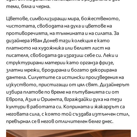
теми, бяла и черна.
Цветове, символизиращи мира, божественото,
чистотата, свободата на духа и цветове на
противоречията, на тъмнината и на силата. За
дизайнера Иван Донев тази колекция е като
платното на художника или белият лист на
писателя, свободата да изразиш себе си. Леки и
структурирани материи като органза фризе,
златни мрежи, бродирана и богато декорирана
дантела. Силуетите са истински произведения на
изкуството, пристигащи от цял ​​свят. Дизайнерът
избира платове по време на пътуванията си от
Европа, Азия и Ориента, вграждайки духа на тези
култури в работата си. Коприната и жакардът са
неговата сила, с която той създава изтънчен стил,
превърнал се в негов отличителен белег днес.