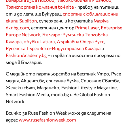
Транспортна компания to4nite
- превоз на пътници
от и до летище Букурещ,
спортни сюблимационни
екипи Subliton
, суперхрани и козметика
Mapiya
dxnbg.com
, естетичен център
Prime Laser
,
Enterprise
Europe Network
,
Българо-Румънска Търговска
Камара
,
обувки Latiara
,
Държавна Опера Русе
,
Русенска Търговско-Индустриална Камара
и
FashionAcademy.bg
– първата цялостна програма по
мода в България.
С медийното партньорство на вестник Утро, Русе
медия, Акцент.бг, списание Булка, Списание Сватба,
Женски свят, Мадамско, Fashion Lifestyle Magazine,
Smart Fashion Media, moda.bg и Be Global Fashion
Network.
Всичко за Ruse Fashion Week може да следите на
адрес
www.rusefashionweek.com