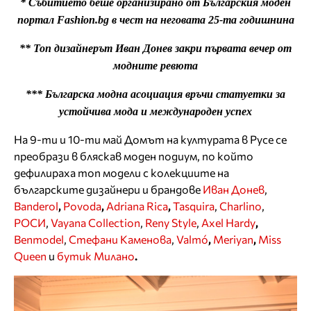
* Събитието беше организирано от Българския моден
портал Fashion.bg в чест на неговата 25-та годишнина
** Топ дизайнерът Иван Донев закри първата вечер от
модните ревюта
*** Българска модна асоциация връчи статуетки за
устойчива мода и международен успех
На 9-ти и 10-ти май Домът на културата в Русе се
преобрази в бляскав моден подиум, по който
дефилираха топ модели с колекциите на
българските дизайнери и брандове
Иван Донев
,
Banderol
,
Povoda
,
Adriana Rica
,
Tasquira
,
Charlino
,
РОСИ
,
Vayana Collection
,
Reny Style
,
Axel Hardy
,
Benmodel
,
Стефани Каменова
,
Valmó
,
Meriyan
,
Miss
Queen
и
бутик Милано
.