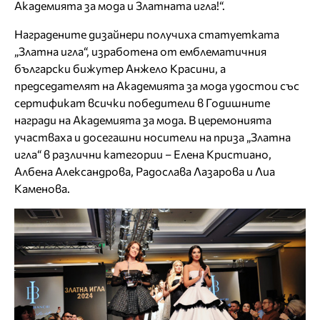
Академията за мода и Златната игла!“.
Наградените дизайнери получиха статуетката
„Златна игла“, изработена от емблематичния
български бижутер Анжело Красини, а
председателят на Академията за мода удостои със
сертификат всички победители в Годишните
награди на Академията за мода. В церемонията
участваха и досегашни носители на приза „Златна
игла“ в различни категории – Елена Кристиано,
Албена Александрова, Радослава Лазарова и Лиа
Каменова.