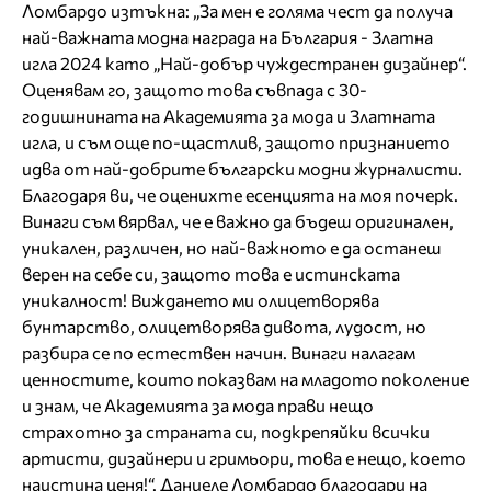
Ломбардо изтъкна: „За мен е голяма чест да получа
най-важната модна награда на България - Златна
игла 2024 като „Най-добър чуждестранен дизайнер“.
Оценявам го, защото това съвпада с 30-
годишнината на Академията за мода и Златната
игла, и съм още по-щастлив, защото признанието
идва от най-добрите български модни журналисти.
Благодаря ви, че оценихте есенцията на моя почерк.
Винаги съм вярвал, че е важно да бъдеш оригинален,
уникален, различен, но най-важното е да останеш
верен на себе си, защото това е истинската
уникалност! Виждането ми олицетворява
бунтарство, олицетворява дивота, лудост, но
разбира се по естествен начин. Винаги налагам
ценностите, които показвам на младото поколение
и знам, че Академията за мода прави нещо
страхотно за страната си, подкрепяйки всички
артисти, дизайнери и гримьори, това е нещо, което
наистина ценя!“. Даниеле Ломбардо благодари на