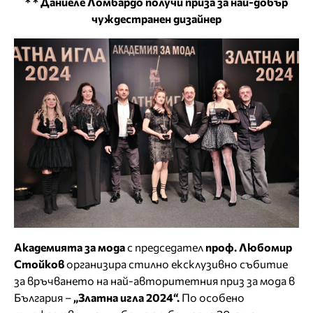
* * Даниеле Ломбардо получи приза за най-добър
чуждестранен дизайнер
Академията за мода
с председател
проф. Любомир
Стойков
организира стилно ексклузивно събитие
за връчването на най-авторитетния приз за мода в
България –
„Златна игла 2024“.
По особено