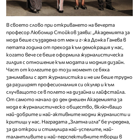
В своето слово при откриването на вечерта
професор Любомир Стойков заяви: „Академията за
мода беше създадена от мен и г-жа Донка Ганева в
петата година от прехода към демокрация у нас,
когато вече се беше оформила журналистическа
гилдия с отношение към модата и модния дизайн.
Част от колегите до този момент се бяха
занимавали с арт журналистика и не им беше трудно
да разширят професионалния си окуляр и към
случващото се в полето на дизайна и лайфстайла.
От самото начало до ден днешен Академията за
мода е журналистическо общество, включващо
най-добрите и най-активните модни журналисти и
критици у нас. Наградата „Златна игла“ бе учредена,
за да открои и стимулира най-успелите, най-
талантливите и най-перспективните творци в