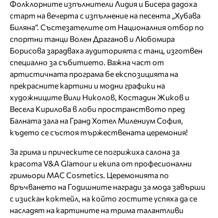
Фолклорните изпълнители Лидия и Бисера дадоха
старт на вечерта с изпълнение на песента „Хубава
Биляна“. Състезателите от Националния отбор по
спортни танци Волен Драганов и Любомира
Борисова зарадваха аудиторията с танц, изготвен
специално за събитието. Важна част от
артистичната програма бе експозицията на
прекрасните картини и модни графики на
художниците Вили Николов, Костадин Жиков и
Весела Кирилова в лоби пространството пред
Балната зала на Гранд Хотел Милениум София,
където се състоя тържествената церемония!
За грима и прическите се погрижиха салона за
красота V&A Glamour и екипа oт професионални
гримьори MAC Cosmetics. Церемонията по
връчването на Годишните награди за мода завърши
с изискан коктейл, на който гостите успяха да се
насладят на картините на трима талантливи