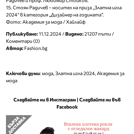
Радичев и проф. Любомир Стойков.
15. Стоян Радичев – носител на приза „Златна игла
2024“ в категория „Дизайнер на годината“.
Фото: Академия за мода / Хайлайф
Публикувано:
11.12.2024 /
Видяно:
21207 пъти /
Коментари (0)
Автор:
Fashion.bg
Ключови думи
:
мода
,
Златна игла 2024
,
Академия за
мода
Следвайте ни в Инстаграм
|
Следвайте ни във
Facebook