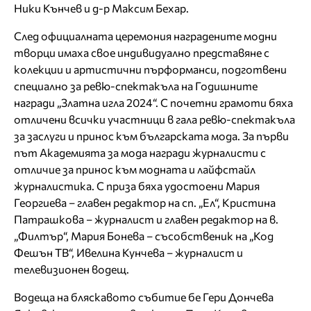
Ники Кънчев и д-р Максим Бехар.
След официалната церемония наградените модни
творци имаха свое индивидуално представяне с
колекции и артистични пърформанси, подготвени
специално за ревю-спектакъла на Годишните
награди „Златна игла 2024“. С почетни грамоти бяха
отличени всички участници в гала ревю-спектакъла
за заслуги и принос към българската мода. За първи
път Академията за мода награди журналисти с
отличие за принос към модната и лайфстайл
журналистика. С приза бяха удостоени Мария
Георгиева – главен редактор на сп. „Ел“, Кристина
Патрашкова – журналист и главен редактор на в.
„Филтър“, Мария Бонева – съсобственик на „Код
Фешън ТВ“, Ивелина Кунчева – журналист и
телевизионен водещ.
Водеща на бляскавото събитие бе Гери Дончева