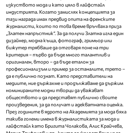
изкуството мода и като цяло в лайфстайл
индустрията. Когато замислях концепцията за
тази награда имах предвид опита на френските
журналисти, които по това време връчваха приза
„Златен напръстник“. За да получи Златна игла един
дизайнер, модна къща, фотограф, гримьор или
бижутер трябваше да отговаря поне на три
критерия – първо да бъде много талантлив и
оригинален, второ – да бъде еталон за
професионализъм и пример за останалите, трето –
да е публично познат. Като представители на
медиите, ние държахме и продължаваме да държим
номинираните модни творци да уважават
обществото и да представят публично своите
произведения, за да получат и адекватната оценка.
През годините в ядрото на Академията за мода бяха
такива големи имена в журналистиката за мода и
лайфстайл като Бригита Чолакова, Алис Крайчева,
Марио Трифонов и др., които за жалост вече не са