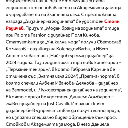
тържествен начин беше отбелязана 30-ата
годишнина от основаването на Академията за мода
и учредяването на Златната игла. С престижната
награда „Дизайнер на годината“ бе удостоен
Стоян
Радичев
.
Призът „Моден бранд на годината“ отиде
при Paloma Fashion с дизайнер Поля Кинова.
Статуетката за „Уникална мода“ получи Светослав
Колчагов – дизайнер на KolchagovBarba, а Ивет
Апостолова стана „Най-добър млад дизайнер“ за
2024 година. Тази година има и три нови категории –
„Перманентен грим“, в която Габриела Карчина бе
отличена със „Златна игла 2024“, „Прет-а-порте“, в
която спечели Албена Иванова-Деянова – дизайнер
на Benmodel, и „Чуждестранен дизайнер на годината“,
в която с приза бе удостоен Даниеле Ломбардо –
главен дизайнер на Just Cavalli. Италианският
дизайнер бе възпрепятстван да получи лично приза,
но изпрати специално видео обръщение към проф.
Стойков и Академията за мода. В него Даниеле