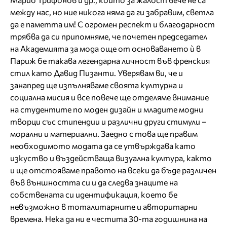
между нас, но ние никога няма да ги забравим, светла
да е паметта им! С огромен респект и благодарност
трябва да си припомняме, че почетен председател
на Академията за мода още от основаването ѝ в
Париж бе такава легендарна личност във френския
стил като Давид Пизанти. Уверявам ви, че и
занапред ще изпълняваме своята културна и
социална мисия и все повече ще отделяме внимание
на студентите по моден дизайн и младите модни
творци със стипендии и различни други стимули –
морални и материални. Заедно с това ще правим
необходимото модата да се утвърждава като
изкуство и въздействаща визуална култура, както
и ще отстояваме правото на всеки да бъде различен
във външността си и да следва знаците на
собствената си идентификация, което бе
невъзможно в тоталитарните и авторитарни
времена. Нека да ни е честита 30-та годишнина на