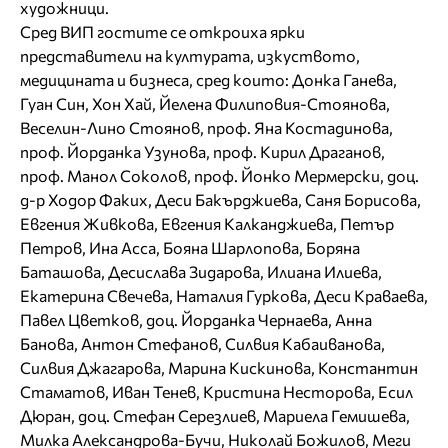
художници.
Сред ВИП гостите се откроиха ярки
представители на културата, изкуството,
медицината и бизнеса, сред които: Донка Ганева,
Гуан Син, Хон Хай, Йелена Филиповия-Стоянова,
Веселин-Лино Стоянов, проф. Яна Костадинова,
проф. Йорданка Узунова, проф. Кирил Драганов,
проф. Манол Соколов, проф. Йонко Мермерски, доц.
д-р Ходор Факих, Деси Бакърджиева, Саня Борисова,
Евгения Живкова, Евгения Калканджиева, Петър
Петров, Ина Асса, Бояна Шарлопова, Боряна
Баташова, Десислава Зидарова, Илиана Илиева,
Екатерина Свечева, Наталия Гуркова, Деси Краваева,
Павел Цветков, доц. Йорданка Чернаева, Анна
Банова, Антон Стефанов, Силвия Кабаиванова,
Силвия Джагарова, Марина Кискинова, Константин
Стаматов, Иван Тенев, Кристина Несторова, Есил
Дюран, доц. Стефан Серезлиев, Мариела Гемишева,
Милка Александрова-Бучи, Николай Божилов, Меги