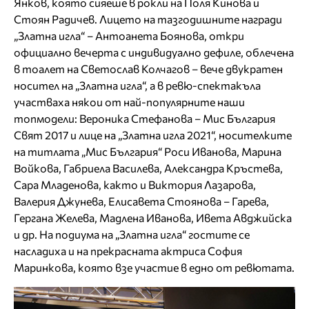
Янков, която сияеше в рокли на Поля Кинова и
Стоян Радичев. Лицето на тазгодишните награди
„Златна игла“ – Антоанета Боянова, откри
официално вечерта с индивидуално дефиле, облечена
в тоалет на Светослав Колчагов – вече двукратен
носител на „Златна игла“, a в ревю-спектакъла
участваха някои от най-популярните наши
топмодели: Вероника Стефанова – Мис България
Свят 2017 и лице на „Златна игла 2021“, носителките
на титлата „Мис България“ Роси Иванова, Марина
Войкова, Габриела Василева, Александра Кръстева,
Сара Младенова, както и Виктория Лазарова,
Валерия Джунева, Елисавета Стоянова – Гарева,
Гергана Желева, Мадлена Иванова, Ивета Авджийска
и др. На подиума на „Златна игла“ гостите се
насладиха и на прекрасната актриса София
Маринкова, която взе участие в едно от ревютата.