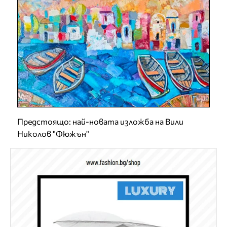
Предстоящо: най-новата изложба на Вили
Николов "Фюжън"