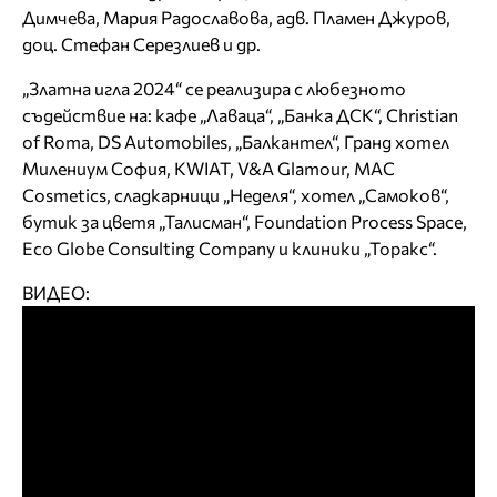
Димчева, Мария Радославова, адв. Пламен Джуров,
доц. Стефан Серезлиев и др.
„Златна игла 2024“ се реализира с любезното
съдействие на: кафе „Лаваца“, „Банка ДСК“, Christian
of Roma, DS Automobiles, „Балкантел“, Гранд хотел
Милениум София, KWIAT, V&A Glamour, MAC
Cosmetics, сладкарници „Неделя“, хотел „Самоков“,
бутик за цветя „Талисман“, Foundation Process Space,
Eco Globe Consulting Company и клиники „Торакс“.
ВИДЕО: