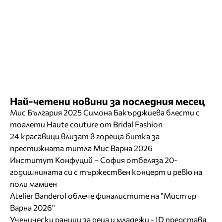
Най-четени новини за последния месец
Мис България 2025 Симона Бакърджиева блести с
тоалети Haute couture от Bridal Fashion
24 красавици влизат в гореща битка за
престижната титла Мис Варна 2026
Институт Конфуций – София отбеляза 20-
годишнината си с тържествен концерт и ревю на
поли мамиен
Atelier Banderol облече финалистите на "Мистър
Варна 2026"
Ученически раници за деца и младежи - JD представя