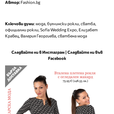
Автор:
Fashion.bg
Ключови думи
:
мода
,
булчински рокли
,
сватба
,
официални рокли
,
Sofia Wedding Expo
,
Елизабет
Кравец
,
Валерия Георгиева
,
сватбена мода
Следвайте ни в Инстаграм
|
Следвайте ни във
Facebook