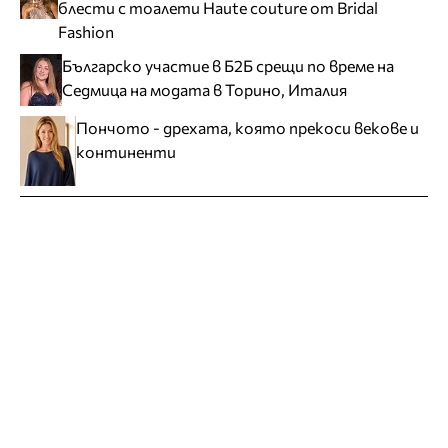
блести с тоалети Haute couture от Bridal
Fashion
Българско участие в Б2Б срещи по време на
Седмица на модата в Торино, Италия
Пончото - дрехата, която прекоси векове и
континенти