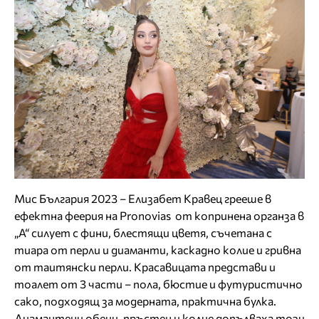
Мис България 2023 – Елизабет Кравец грееше в
ефектна феерия на Pronovias от копринена органза в
„А“ силует с фини, блестящи цветя, съчетана с
тиара от перли и диаманти, каскадно колие и гривна
от таитянски перли. Красавицата представи и
тоалет от 3 части – пола, бюстие и футуристично
сако, подходящ за модерната, практична булка.
Диамантени обеци, пръстен и колие допълваха този