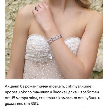
Акцент бе романтичен тоалет, с актуалните
прорези около талията и висока цепка, изработен
от 15 метра тюл, съчетан с комплект от рубини и
диаманти от SSG.