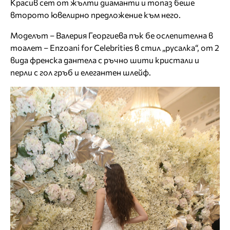
Красив сет от жълти диаманти и топаз беше
второто ювелирно предложение към него.
Моделът – Валерия Георгиева пък бе ослепителна в
тоалет – Enzoani for Celebrities в стил „русалка“, от 2
вида френска дантела с ръчно шити кристали и
перли с гол гръб и елегантен шлейф.