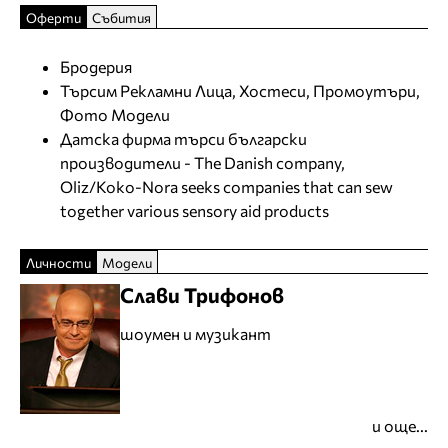
Оферти
Събития
Бродерия
Търсим Рекламни Лица, Хостеси, Промоутъри,
Фото Модели
Датска фирма търси български
производители - The Danish company,
Oliz/Koko-Nora seeks companies that can sew
together various sensory aid products
Личности
Модели
Слави Трифонов
шоумен и музикант
и още...