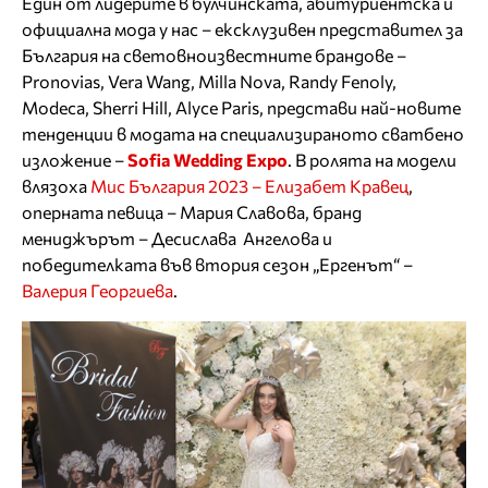
Един от лидерите в булчинската, абитуриентска и
официална мода у нас – ексклузивен представител за
България на световноизвестните брандове –
Pronovias, Vera Wang, Milla Nova, Randy Fenoly,
Modeca, Sherri Hill, Alyce Paris, представи най-новите
тенденции в модата на специализираното сватбено
изложение –
Sofia Wedding Expo
. В ролята на модели
влязоха
Мис България 2023 – Елизабет Кравец
,
оперната певица – Мария Славова, бранд
мениджърът – Десислава Ангелова и
победителката във втория сезон „Ергенът“ –
Валерия Георгиева
.