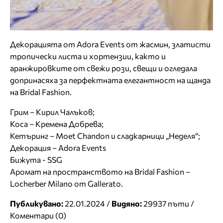
Декорацията от Adora Events от жасмин, златисти
тропически листа и хортензии, както и
аранжировките от свежи рози, свещи и огледала
допринасяха за перфектната елегантност на щанда
на Bridal Fashion.
Грим – Кирил Чалъков;
Коса – Кремена Добрева;
Кетъринг – Moet Chandon и сладкарници „Неделя“;
Декорация – Adora Events
Бижута - SSG
Аромат на пространството на Bridal Fashion –
Locherber Milano от Gallerato.
Публикувано:
22.01.2024 /
Видяно:
29937 пъти /
Коментари (0)