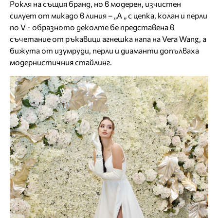
Рокля на същия бранд, но в модерен, изчистен
силует от микадо в линия – „А „ с цепка, колан и перли
по V - образното деколте бе представена в
съчетание от ръкавици агнешка напа на Vera Wang, а
бижута от изумруди, перли и диаманти допълваха
модернистичния стайлинг.