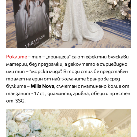
Роклите
– тип – „принцеса“ са от ефектни бляскави
материи, без презрамки, а деколтето е сърцевидно
или тип – “морска мида”. В този стил бе представен
тоалет на един от най-желаните брандове сред
булките –
Milla Nova
, съчетан с платинено колие от
танзанит - 17 ct , диаманти, гривна, обеци и пръстен
от SSG.