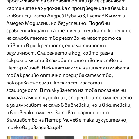
продължават да се правят опити да се сравняват
картините на художника с произведения на велики
живописци като Андрей Рубльов, Густав Климт и
Амедео Модиляни, но безуспешно. Подобни
сравнения куцат и са пресилени, тъй като корените
на самобитното творчество на маестрото са
обвити в дискретност, енигматичност и
различност. Смирението е код, който заема
сакрално място в самобитното творчество на
Петър Мичев! Нежният наклон на шията и главата –
това красиво оптично предизвикателство,
покорява със сила и крехкост, красота и
грациозност. В тълкуването на това послание ни
помага самият художник, според който смирението
е за цял живот не само в библейски, но и в житейски,
и в човешки смисъл. Затова и картинното
вълшебство на Петър Мичев е така изкусително,
толкова завладяващо!“.