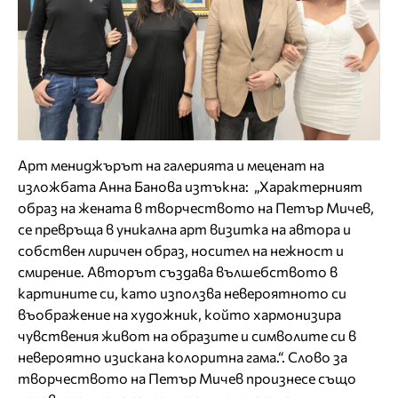
Арт мениджърът на галерията и меценат на
изложбата Анна Банова изтъкна: „Характерният
образ на жената в творчеството на Петър Мичев,
се превръща в уникална арт визитка на автора и
собствен лиричен образ, носител на нежност и
смирение. Авторът създава вълшебството в
картините си, като използва невероятното си
въображение на художник, който хармонизира
чувствения живот на образите и символите си в
невероятно изискана колоритна гама.“. Слово за
творчеството на Петър Мичев произнесе също