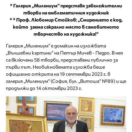
* Галерия „Милениум“ представя забележителни
творби на емблематичния художник
* * Проф. Любомир Стойков: „Смирението е код,
който заема сакрално място в самобитното
творчество на художника!“
Галерия „Милениум“ е домакин на изложбата
„Вълшебни картини“ на Петър Мичев - Педро. В нея
са включени 58 творби, представени публично за
първи път. Необикновената изложба беше
официално открита на 19 септември 2023 г. в
галерия „Милениум“ (София, бул. „Витоша“ №89) и ще
продължи до 14 октомври 2023 г.