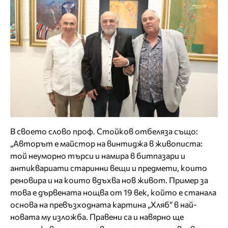
В своето слово проф. Стойков отбеляза също:
„Авторът е майстор на винтиджа в живописта:
той неуморно търси и намира в битпазари и
антиквариати старинни вещи и предмети, които
реновира и на които вдъхва нов живот. Пример за
това е дървената нощва от 19 век, който е станала
основа на превъзходната картина „Хляб“ в най-
новата му изложба. Правени са и навярно ще