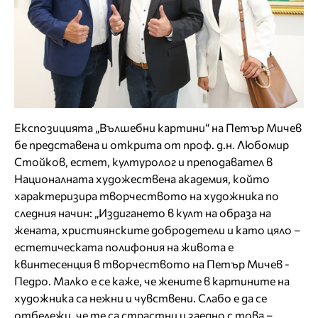
Експозицията „Вълшебни картини“ на Петър Мичев
бе представена и открита от проф. д.н. Любомир
Стойков, естет, културолог и преподавател в
Националната художествена академия, който
характеризира творчеството на художника по
следния начин: „Издигането в култ на образа на
жената, християнските добродетели и като цяло –
естетическата полифония на живота е
квинтесенция в творчеството на Петър Мичев -
Педро. Малко е се каже, че жените в картините на
художника са нежни и чувствени. Слабо е да се
отбележи, че те са страстни и заедно с това –