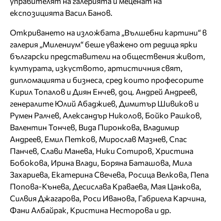
управителят на галерията и меценат на
експозицията Васил Банов.
Откриването на изложбата „Вълшебни картини“ в
галерия „Милениум“ беше уважено от редица ярки
български представители на обществения живот,
културата, изкуството, артистичния свят,
дипломацията и бизнеса, сред които професорите
Кирил Топалов и Диян Енчев, доц. Андрей Андреев,
генералите Юлий Абаджиев, Димитър Шивиков и
Румен Ралчев, Александър Николов, Бойко Рашков,
Валентин Тончев, Вида Пиронкова, Владимир
Андреев, Емил Петков, Мирослав Мазнев, Спас
Панчев, Слави Манева, Ники Сотиров, Христина
Бобокова, Ирина Влади, Боряна Баташова, Мила
Захариева, Екатерина Свечева, Росица Велкова, Пепа
Попова-Кънева, Десислава Краваева, Мая Цанкова,
Силвия Джагарова, Роси Иванова, Габриела Карчина,
Фани Албайрак, Кристина Несторова и др.