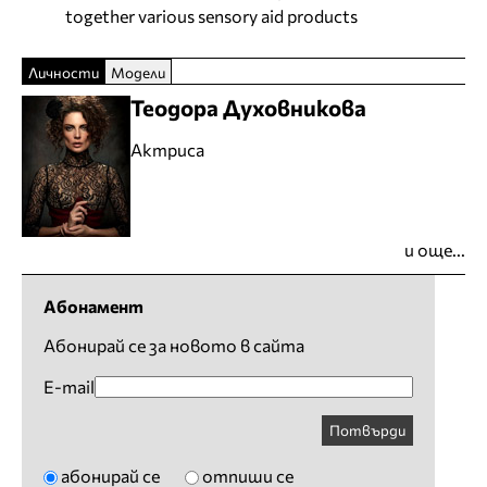
together various sensory aid products
Личности
Модели
Теодора Духовникова
Актриса
и още...
Абонамент
Абонирай се за новото в сайта
E-mail
Потвърди
абонирай се
отпиши се