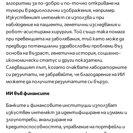
алгоритми за по-добро и по-точно откриване на
тумори в радиологични изображения, например.
Изкуственият интелект се използва и при
наблюдение на пациенти, генетични изследвания и
робот-асистирана хирургия. Той също така помага
при превенцията на заболявания, тъй като може да
предвиди потенциални здравословни проблеми въз
основа на възраст, генетична история, социално-
икономически статус и други показатели.
Следващият път, когато очаквате лабораторните
си резултати, не забравяйте, че благодарение на ИИ
можете да получите резултатите си бързо.
ИИ във финансите
Банките и финансовите институции използват
изкуствен интелект за идентифициране на измами и
злоупотреби, анализиране на
кредитоспособността, управление на портфейли и