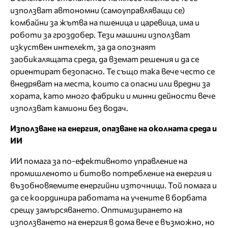
използват автономни (самоуправляващи се)
комбайни за жътва на пшеница и царевица, има и
роботи за гроздобер. Тези машини използват
изкуствен интелект, за да опознаят
заобикалящата среда, да вземат решения и да се
ориентират безопасно. Те също така вече често се
внедряват на места, които са опасни или вредни за
хората, като много фабрики и минни дейности вече
използват камиони без водач.
Използване на енергия, опазване на околната среда и
ИИ
ИИ помага за по-ефективното управление на
промишленото и битово потребление на енергия и
възобновяемите енергийни източници. Той помага и
да се координира работата на учените в борбата
срещу замърсяването. Оптимизирането на
използването на енергия в дома вече е възможно, но