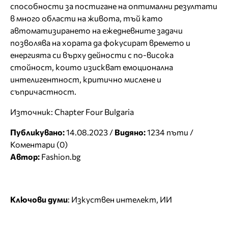
способности за постигане на оптимални резултати
в много области на живота, тъй като
автоматизирането на ежедневните задачи
позволява на хората да фокусират времето и
енергията си върху дейности с по-висока
стойност, които изискват емоционална
интелигентност, критично мислене и
съпричастност.
Източник: Chapter Four Bulgaria
Публикувано:
14.08.2023 /
Видяно:
1234 пъти /
Коментари (0)
Автор:
Fashion.bg
Ключови думи
:
Изкуствен интелект
,
ИИ