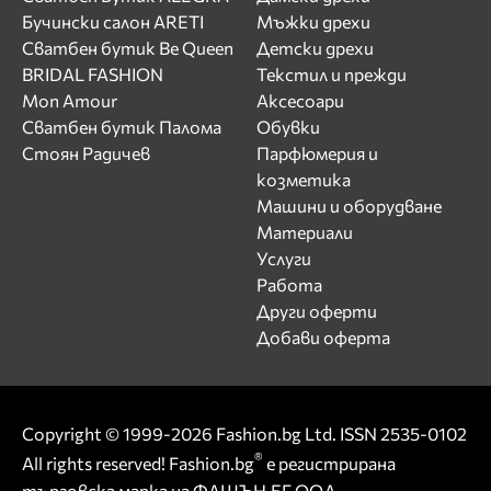
Бучински салон ARETI
Мъжки дрехи
Сватбен бутик Be Queen
Детски дрехи
BRIDAL FASHION
Текстил и прежди
Mon Amour
Аксесоари
Сватбен бутик Палома
Обувки
Стоян Радичев
Парфюмерия и
козметика
Машини и оборудване
Материали
Услуги
Работа
Други оферти
Добави оферта
Copyright © 1999-2026 Fashion.bg Ltd. ISSN 2535-0102
®
All rights reserved! Fashion.bg
е регистрирана
търговска марка на ФАШЪН.БГ ООД.