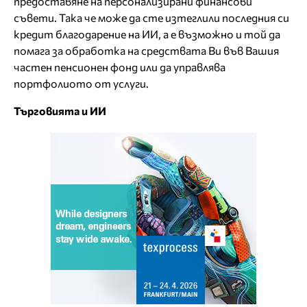
предоставяне на персонализирани финансови
съвети. Така че може да сте изтеглили последния си
кредит благодарение на ИИ, а е възможно и той да
помага за обработка на средствата Ви във Вашия
частен пенсионен фонд или да управлява
портфолиото от услуги.
Търговията и ИИ