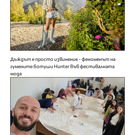
Дъждът е просто извинение - феноменът на
гумените ботуши Hunter във фестивалната
мода