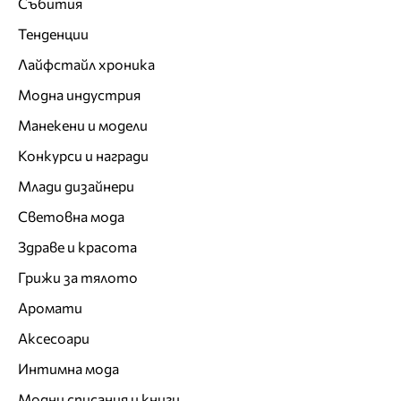
Събития
Тенденции
Лайфстайл хроника
Модна индустрия
Манекени и модели
Конкурси и награди
Млади дизайнери
Световна мода
Здраве и красота
Грижи за тялото
Аромати
Аксесоари
Интимна мода
Модни списания и книги