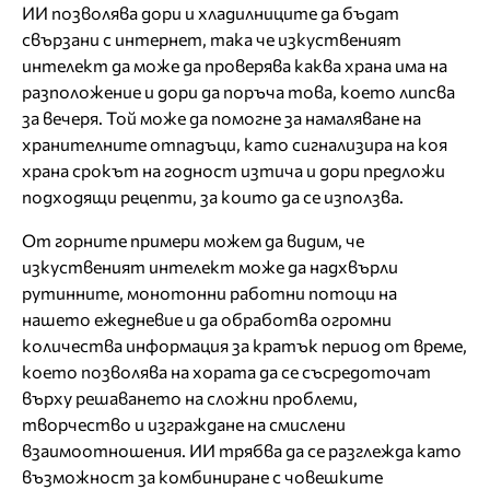
ИИ позволява дори и хладилниците да бъдат
свързани с интернет, така че изкуственият
интелект да може да проверява каква храна има на
разположение и дори да поръча това, което липсва
за вечеря. Той може да помогне за намаляване на
хранителните отпадъци, като сигнализира на коя
храна срокът на годност изтича и дори предложи
подходящи рецепти, за които да се използва.
От горните примери можем да видим, че
изкуственият интелект може да надхвърли
рутинните, монотонни работни потоци на
нашето ежедневие и да обработва огромни
количества информация за кратък период от време,
което позволява на хората да се съсредоточат
върху решаването на сложни проблеми,
творчество и изграждане на смислени
взаимоотношения. ИИ трябва да се разглежда като
възможност за комбиниране с човешките