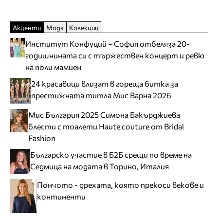
Акценти
Мода
Колекции
Институт Конфуций – София отбеляза 20-
годишнината си с тържествен концерт и ревю
на поли мамиен
24 красавици влизат в гореща битка за
престижната титла Мис Варна 2026
Мис България 2025 Симона Бакърджиева
блести с тоалети Haute couture от Bridal
Fashion
Българско участие в Б2Б срещи по време на
Седмица на модата в Торино, Италия
Пончото - дрехата, която прекоси векове и
континенти