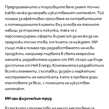
Предприемачите и търговците вече знаят точно
какво може да направи изкуственият интелект. Той
помага за ефективно проучване на потребителите
и потенциалните клиенти въз основа на техните
навици за търсене и покупка, така че с
персонализирани оферти бизнесът да може да им
предложи точно това, от което се нуждаят. ИИ
също така помага при разработването на нови
продукти, например първата в света енергийна
напитка, разработена изцяло от ИИ, скоро ще бъде
достъпна от Hell Energy. Компанията е разработила
всички елементи, съставки, дизайн и маркетинг
инструменти на напитката, като е провела дори
тестовете за вкус, с помощта на изкуствен
интелект.
ИИ при физическия труд
В селското стопанство на много места вече се