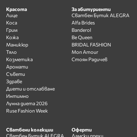
Красота
За абитуриенти
Лице
Сватбен Бутик ALEGRA
Коса
Alfa Brides
Грим
Banderol
Кожа
Be Queen
Маникюр
BRIDAL FASHION
Тяло
Mon Amour
Козметика
Стоян Радичев
Аромати
Съвети
Здраве
Диети и отслабване
Интимно
Лунна диета 2026
Ruse Fashion Week
Сватбени колекции
Оферти
Сватбен Бутик ALEGRA
Дамски дрехи