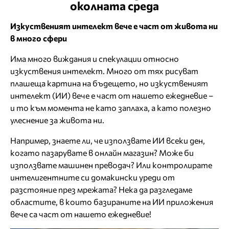
околната среда
Изкуственият интелект вече е част от живота ни
в много сфери
Има много виждания и спекулации относно
изкуствения интелект. Много от тях рисуват
плашеща картина на бъдещето, но изкуственият
интелект (ИИ) вече е част от нашето ежедневие –
и то към момента не като заплаха, а като полезно
улеснение за живота ни.
Например, знаете ли, че използвате ИИ всеки ден,
когато пазарувате в онлайн магазин? Може би
използвате машинен преводач? Или контролирате
интелигентните си домакински уреди от
разстояние през мрежата? Нека да разгледаме
областите, в които базираните на ИИ приложения
вече са част от нашето ежедневие!