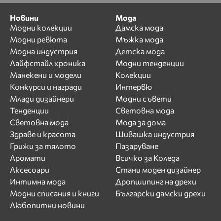
Новини
Мода
Модни колекции
Дамска мода
Модни ревюта
Мъжка мода
Модна индустрия
Детска мода
Лайфстайл хроника
Модни тенденции
Манекени и модели
Колекции
Конкурси и награди
Интервю
Млади дизайнери
Модни съвети
Тенденции
Световна мода
Световна мода
Мода за дома
Здраве и красота
Шивашка индустрия
Грижи за тялото
Пазаруване
Аромати
Всичко за Коледа
Аксесоари
Стани моден дизайнер
Интимна мода
Дропшипинг на дрехи
Модни списания и книги
Български дамски дрехи
Любопитни новини