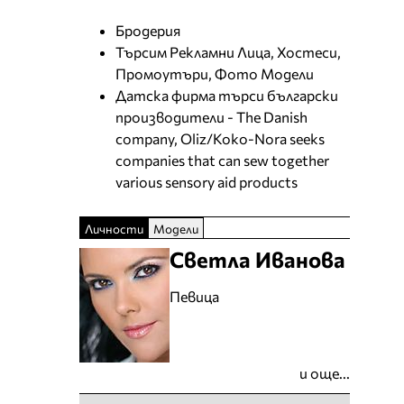
Бродерия
Търсим Рекламни Лица, Хостеси,
Промоутъри, Фото Модели
Датска фирма търси български
производители - The Danish
company, Oliz/Koko-Nora seeks
companies that can sew together
various sensory aid products
Личности
Модели
Светла Иванова
Певица
и още...