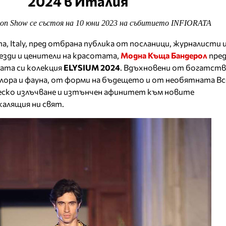
2024 в Италия
hion Show се състоя на 10 юни 2023 на събитието INFIORATA
a, Italy, пред отбрана публика от посланици, журналисти 
езди и ценители на красотата,
Модна Къща Бандерол
пре
ата си колекция
ELYSIUM 2024
. Вдъхновени от богатст
лора и фауна, от форми на бъдещето и от необятната Вс
ско излъчване и изтънчен афинитет към новите
калящия ни свят.