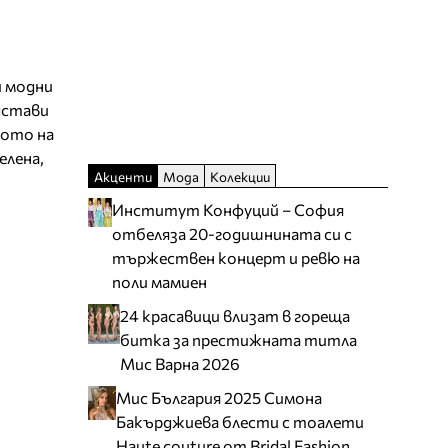
и модни
дстави
вото на
елена,
Акценти
Мода
Колекции
Институт Конфуций – София
отбеляза 20-годишнината си с
тържествен концерт и ревю на
поли мамиен
24 красавици влизат в гореща
битка за престижната титла
Мис Варна 2026
Мис България 2025 Симона
Бакърджиева блести с тоалети
Haute couture от Bridal Fashion