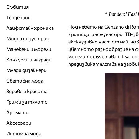
Събития
* Banderol Fas
Тенденции
Под небето на Genzano di Rom
Лайфстайл хроника
критици, инфлуенсъри, ТВ-зв
Модна индустрия
ексклузивно част от най-нoв
цветното разнообразие на ф
Манекени и модели
моделите съчетават класиче
Конкурси и награди
предизвикателства на заоби
Млади дизайнери
Световна мода
Здраве и красота
Грижи за тялото
Аромати
Аксесоари
Интимна мода