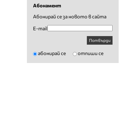
Абонамент
Абонирай се за новото в сайта
E-mail
Потвърди
абонирай се
отпиши се