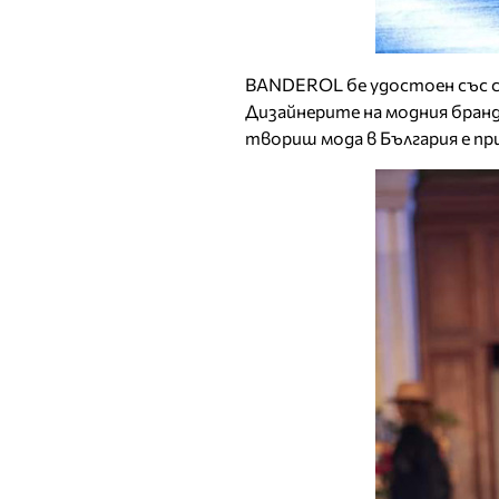
BANDEROL бе удостоен със с
Дизайнерите на модния бранд 
твориш мода в България е пр