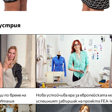
устрия
и по време на
Нова устойчива ера за европейската м
 Италия
успешният завършек на проекта FEA-