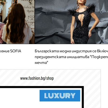
ение SOFIA
Българската модна индустрия се включ
президентската инициатива "Подкрепи
мечта"