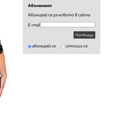
Абонамент
Абонирай се за новото в сайта
E-mail
Потвърди
абонирай се
отпиши се