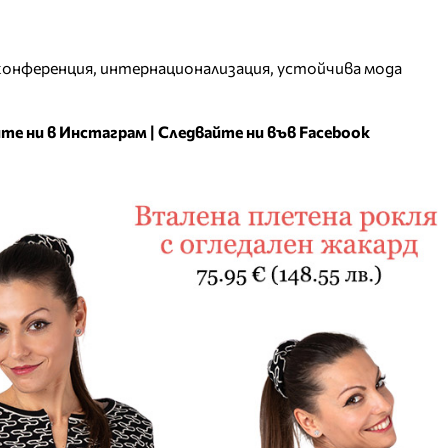
конференция
,
интернационализация
,
устойчива мода
те ни в Инстаграм
|
Следвайте ни във Facebook