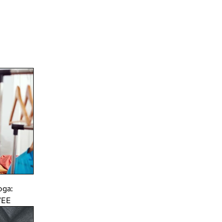
ода:
VEE