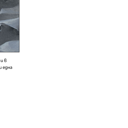
и в
 една