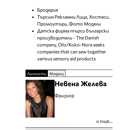
Бродерия
Търсим Рекламни Лица, Хостеси,
Промоутъри, Фото Модели
Датска фирма търси български
производители - The Danish
company, Oliz/Koko-Nora seeks
companies that can sew together
various sensory aid products
Личности
Модели
Невена Желева
Фризьор
и още...