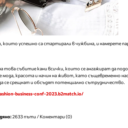
, които успешно са стартирали в чужбина, и намерете п
на това събитие кани всички, които се ангажират да под
мода, красота и начин на живот, като същевременно н
 да се срещнат и обсъдят потенциално сътрудничество.
fashion-business-conf-2023.b2match.io/
дяно:
2633 пъти /
Коментари (0)