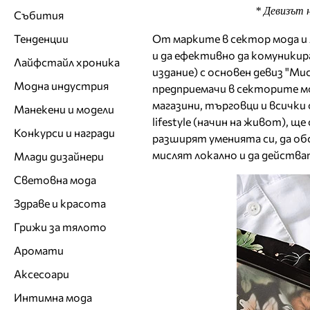
* Девизът 
Събития
От марките в сектор мода и 
Тенденции
и да ефективно да комуники
Лайфстайл хроника
издание) с основен девиз "Ми
Модна индустрия
предприемачи в секторите мо
магазини, търговци и всички
Манекени и модели
lifestyle (начин на живот), щ
Конкурси и награди
разширят уменията си, да об
мислят локално и да действа
Млади дизайнери
Световна мода
Здраве и красота
Грижи за тялото
Аромати
Аксесоари
Интимна мода