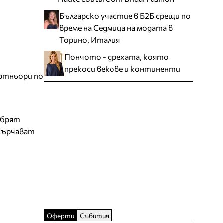
Българско участие в Б2Б срещи по
време на Седмица на модата в
Торино, Италия
Пончото - дрехата, която
прекоси векове и континенти
артньори по
обрят
асърчават
Оферти
Събития