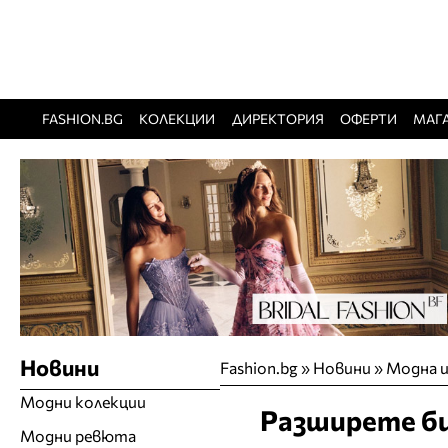
FASHION.BG
КОЛЕКЦИИ
ДИРЕКТОРИЯ
ОФЕРТИ
МАГ
Новини
Fashion.bg
»
Новини
»
Модна 
Модни колекции
Разширете биз
Модни ревюта