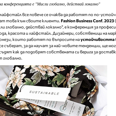
на конференцията е "Мисли глобално, действай локално"
лайфстайл все повече се очаква да работят по по-устойч
рат това към своите клиенти.
Fashion Business Conf. 2023
сли глобално, действай локално", е конференция за профес
да, красота и лайфстайл. Дизайнери, собственици на мар
 онези, които работят по въпросите на
устойчивостта
е се съберат, за да научат за най-новите тенденции, ще мо
съдят как да подобрят собствената си верига за доставк
т глобално.