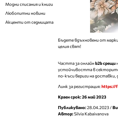
Модни списания и книги
Любопитни новини
Акценти от седмицата
Бъдете вдъхновени от марки
целия свят!
Частта за онлайн
b2b срещи
устойчивостта в секторите 
по-къси вериги на доставки,
Линк за регистрация:
https://
Краен срок: 26 май 2023
Публикувано:
28.04.2023 /
Ви
Автор:
Silvia Kabaivanova