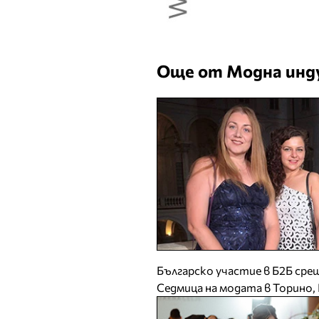
Още от Модна инд
Българско участие в Б2Б срещ
Седмица на модата в Торино,