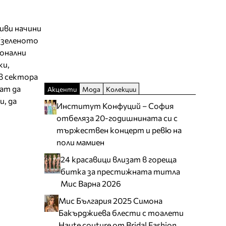
иви начини
(зеленото
ионални
ки,
в сектора
гат да
Акценти
Мода
Колекции
и, да
Институт Конфуций – София
отбеляза 20-годишнината си с
тържествен концерт и ревю на
поли мамиен
24 красавици влизат в гореща
битка за престижната титла
Мис Варна 2026
Мис България 2025 Симона
Бакърджиева блести с тоалети
Haute couture от Bridal Fashion