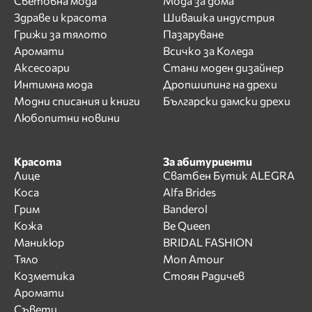
Световна мода
Мода за дома
Здраве и красота
Шивашка индустрия
Грижи за тялото
Пазаруване
Аромати
Всичко за Коледа
Аксесоари
Стани моден дизайнер
Интимна мода
Дропшипинг на дрехи
Модни списания и книги
Български дамски дрехи
Любопитни новини
Красота
За абитуриенти
Лице
Сватбен Бутик ALEGRA
Коса
Alfa Brides
Грим
Banderol
Кожа
Be Queen
Маникюр
BRIDAL FASHION
Тяло
Mon Amour
Козметика
Стоян Радичев
Аромати
Съвети