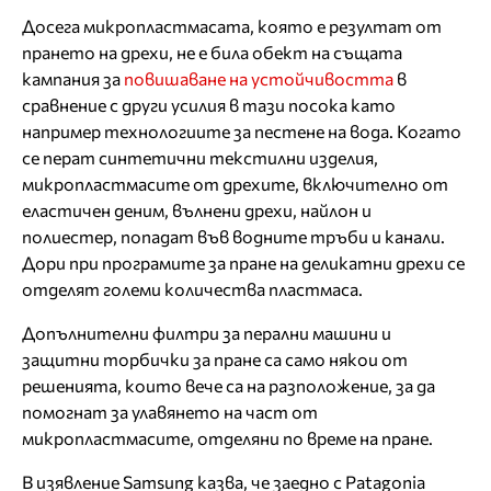
Досега микропластмасата, която е резултат от
прането на дрехи, не е била обект на същата
кампания за
повишаване на устойчивостта
в
сравнение с други усилия в тази посока като
например технологиите за пестене на вода. Когато
се перат синтетични текстилни изделия,
микропластмасите от дрехите, включително от
еластичен деним, вълнени дрехи, найлон и
полиестер, попадат във водните тръби и канали.
Дори при програмите за пране на деликатни дрехи се
отделят големи количества пластмаса.
Допълнителни филтри за перални машини и
защитни торбички за пране са само някои от
решенията, които вече са на разположение, за да
помогнат за улавянето на част от
микропластмасите, отделяни по време на пране.
В изявление Samsung казва, че заедно с Patagonia