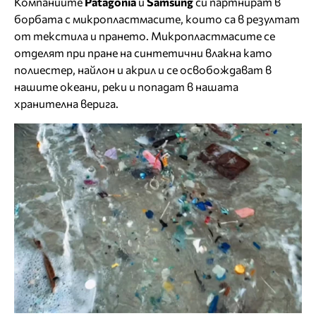
Компаниите
Patagonia
и
Samsung
си партнират в
борбата с микропластмасите, които са в резултат
от текстила и прането. Микропластмасите се
отделят при пране на синтетични влакна като
полиестер, найлон и акрил и се освобождават в
нашите океани, реки и попадат в нашата
хранителна верига.