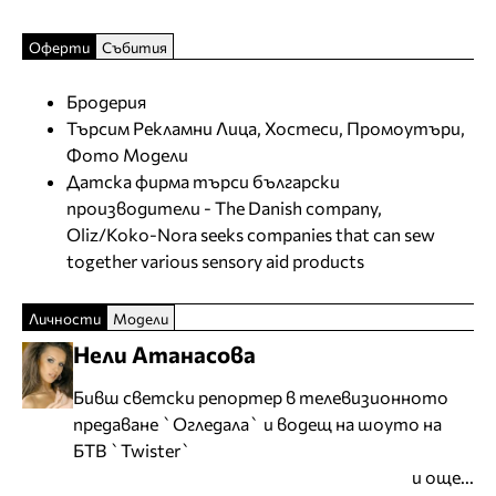
Оферти
Събития
Бродерия
Търсим Рекламни Лица, Хостеси, Промоутъри,
Фото Модели
Датска фирма търси български
производители - The Danish company,
Oliz/Koko-Nora seeks companies that can sew
together various sensory aid products
Личности
Модели
Нели Атанасова
Бивш светски репортер в телевизионното
предаване `Огледала` и водещ на шоуто на
БТВ `Twister`
и още...