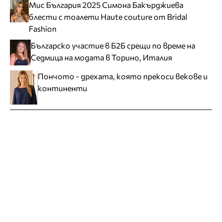
Мис България 2025 Симона Бакърджиева
блести с тоалети Haute couture от Bridal
Fashion
Българско участие в Б2Б срещи по време на
Седмица на модата в Торино, Италия
Пончото - дрехата, която прекоси векове и
континенти