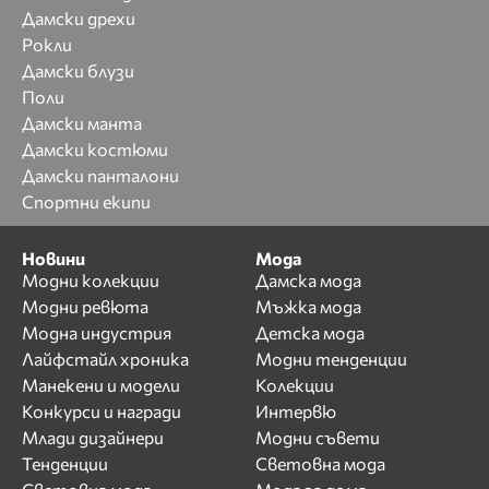
Дамски дрехи
Рокли
Дамски блузи
Поли
Дамски манта
Дамски костюми
Дамски панталони
Спортни екипи
Новини
Мода
Модни колекции
Дамска мода
Модни ревюта
Мъжка мода
Модна индустрия
Детска мода
Лайфстайл хроника
Модни тенденции
Манекени и модели
Колекции
Конкурси и награди
Интервю
Млади дизайнери
Модни съвети
Тенденции
Световна мода