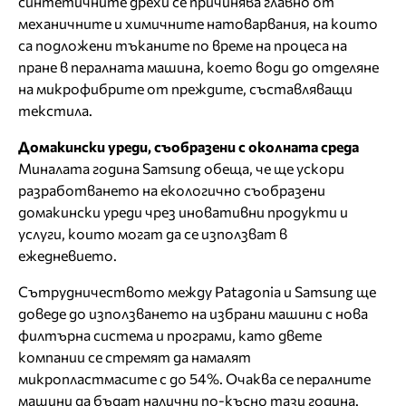
синтетичните дрехи се причинява главно от
механичните и химичните натоварвания, на които
са подложени тъканите по време на процеса на
пране в пералната машина, което води до отделяне
на микрофибрите от преждите, съставляващи
текстила.
Домакински уреди, съобразени с околната среда
Миналата година Samsung обеща, че ще ускори
разработването на екологично съобразени
домакински уреди чрез иновативни продукти и
услуги, които могат да се използват в
ежедневието.
Сътрудничеството между Patagonia и Samsung ще
доведе до използването на избрани машини с нова
филтърна система и програми, като двете
компании се стремят да намалят
микропластмасите с до 54%. Очаква се пералните
машини да бъдат налични по-късно тази година.