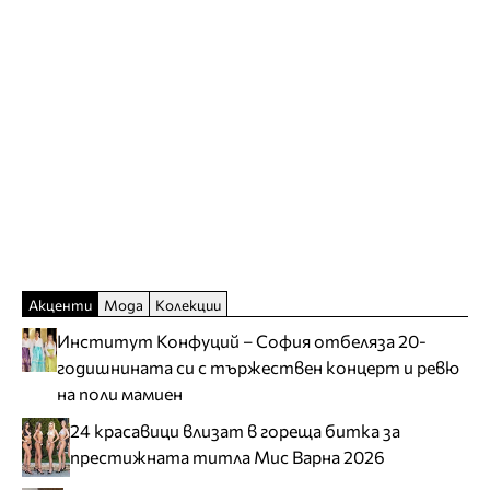
Акценти
Мода
Колекции
Институт Конфуций – София отбеляза 20-
годишнината си с тържествен концерт и ревю
на поли мамиен
24 красавици влизат в гореща битка за
престижната титла Мис Варна 2026