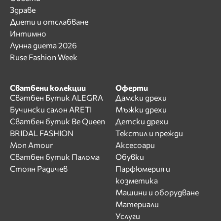
Здраве
Диети и отслабване
Интимно
Лунна диета 2026
Ruse Fashion Week
Сватбени колекции
Оферти
Сватбен Бутик ALEGRA
Дамски дрехи
Бучински салон ARETI
Мъжки дрехи
Сватбен бутик Be Queen
Детски дрехи
BRIDAL FASHION
Текстил и прежди
Mon Amour
Аксесоари
Сватбен бутик Палома
Обувки
Стоян Радичев
Парфюмерия и
козметика
Машини и оборудване
Материали
Услуги