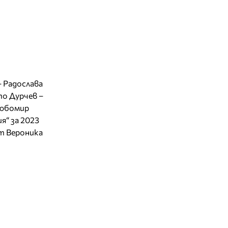
– Радослава
то Дурчев –
Любомир
я“ за 2023
ът Вероника