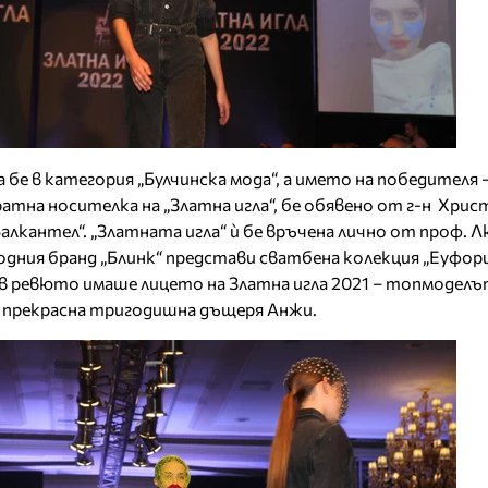
бе в категория „Булчинска мода“, а името на победителя 
атна носителка на „Златна игла“, бе обявено от г-н Хрис
алкантел“. „Златната игла“ ѝ бе връчена лично от проф. 
дния бранд „Блинк“ представи сватбена колекция „Еуфори
 в ревюто имаше лицето на Златна игла 2021 – топмодел
а прекрасна тригодишна дъщеря Анжи.