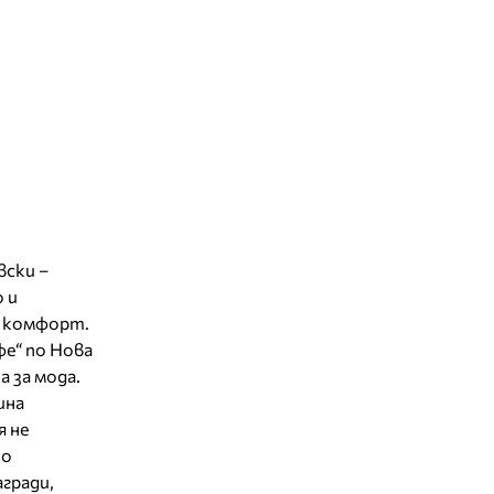
вски –
о и
н комфорт.
е“ по Нова
а за мода.
ина
я не
по
гради,