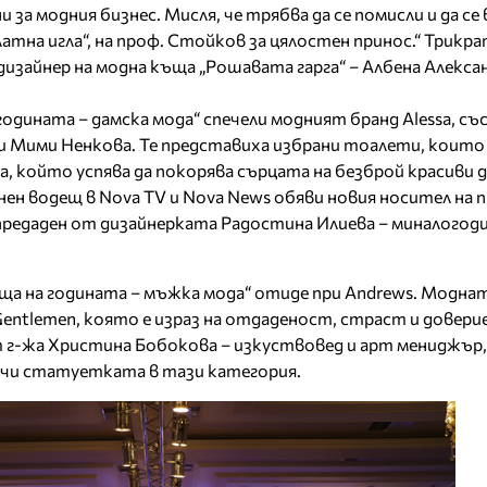
за модния бизнес. Мисля, че трябва да се помисли и да се
Златна игла“, на проф. Стойков за цялостен принос.“ Трик
 дизайнер на модна къща „Рошавата гарга“ – Албена Алекса
одината – дамска мода“ спечели модният бранд Alessa, съ
и Мими Ненкова. Те представиха избрани тоалети, които
sa, който успява да покорява сърцата на безброй красиви д
ен водещ в Nova TV и Nova News обяви новия носител на п
предаден от дизайнерката Радостина Илиева – миналого
ща на годината – мъжка мода“ отиде при Andrews. Модна
entlemen, която е израз на отдаденост, страст и доверие
г-жа Христина Бобокова – изкуствовед и арт мениджър, 
чи статуетката в тази категория.