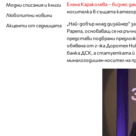
Елена Караколева – бизнес дам
Модни списания и книги
носителка в същата категори
Любопитни новини
„Най-добър млад дизайнер“ за
Акценти от седмицата
Papena, основаващ се на ръч
представи подбрани предлож
обявена от г-жа Доротея Ник
банка ДСК, а статуетката ѝ б
миналогодишен носител на пр