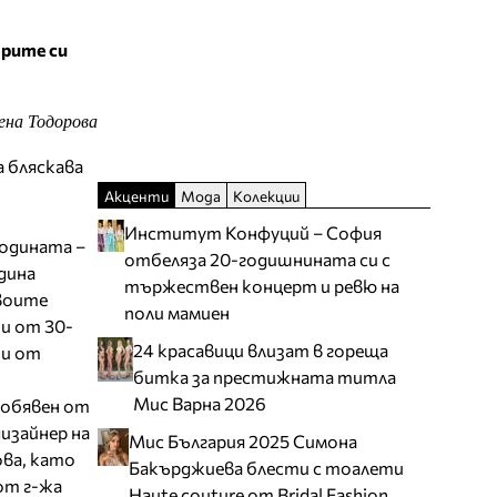
брите си
ена Тодорова
а бляскава
Акценти
Мода
Колекции
Институт Конфуций – София
годината –
отбеляза 20-годишнината си с
одина
тържествен концерт и ревю на
своите
поли мамиен
ни от 30-
24 красавици влизат в гореща
ти от
битка за престижната титла
Мис Варна 2026
 обявен от
дизайнер на
Мис България 2025 Симона
ова, като
Бакърджиева блести с тоалети
от г-жа
Haute couture от Bridal Fashion