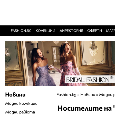
FASHION.BG
КОЛЕКЦИИ
ДИРЕКТОРИЯ
ОФЕРТИ
МАГ
Новини
Fashion.bg
»
Новини
»
Модни 
Модни колекции
Носителите на "
Модни ревюта