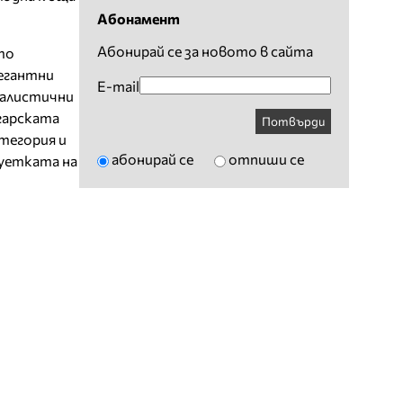
Абонамент
Абонирай се за новото в сайта
то
легантни
E-mail
малистични
гарската
Потвърди
тегория и
абонирай се
отпиши се
туетката на