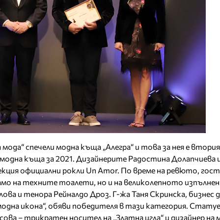
ода“ спечели модна къща „Алегра“ и това за нея е втория
модна къща за 2021. Дизайнерите Радостина Долапчиева и
кция официални рокли Un Amor. По време на ревюто, гос
амо на техните тоалети, но и на великолепното изпълнен
ва и тенора Рейналдо Дроз. Г-жа Таня Скринска, бизнес д
модна икона“, обяви победителя в тази категория. Стат
ова – трикратен носител на „Златна игла“ и дизайнер на