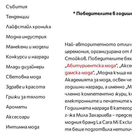
Събития
* Победителите в годишн
Тенденции
Лайфстайл хроника
Модна индустрия
Най-авторитетното отличие 
Манекени и модели
церемония, организирана от 
Конкурси и награди
Стойков. Победителите бяха 
„
Абитуриентска мода
“, „Аксе
Млади дизайнери
дамска мода
“, „Модна къща на
Световна мода
Академията за мода, освен че
годишни награди, а именно „
Здраве и красота
членно компетентно жури, к
Грижи за тялото
електронните и печатните м
Аромати
Годишната награда в катего
г-жа Мила Захариева – председ
Аксесоари
модния бранд La Cara Mi Excl
Интимна мода
тя беше подготвила нетипич