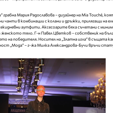
“ грабна Мария Радославова – дизайнер на Mia Touché, коя
и чанти в комбинации с колани и дръжки, прилягащи на е
всекидневни аутфити. Аксесоарите бяха съчетани с мини
 женското тяло. Г-н Павел Цветков – собственик на бъл
ето на победителя. Носител на „Златна игла“ в същата ка
лност „Мода“ – г-жа Милка Александрова-Бучи връчи ста