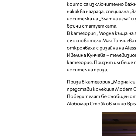
които са изключително важни 
някаква награда, специална „
носителка на „Златна игла“ и
връчи статуетката.
В категория „Модна къща на г
съосновотели Мая Топчиева 
открояваха с дизайна на Ales
Ивелина Кунчева – телевизион
категория. Призът им беше 
носител на приза.
Приза в категория „Модна къ
представи колекция Modern G
Победителят бе съобщен от 
Любомир Стойков лично връ