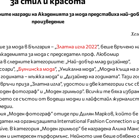
за стил и красота
ите награди на Академията за мода представиха най-до
произведение
Хел
за мода в България – „
Златна игла 2022
“, беше връчено н
Академията за мода с председател проф. Любомир
в следните категориите: „Най-добър млад дизайнер“,
соари“, „
Булчинска мода
“, „Уникална мода“, „Модна къща на 
 годината – мъжка мода“ и „Дизайнер на годината“. Тази г
 връчи приза „Златна игла“, удостои и две категории със 
Моден фотограф“ и „Моден гримьор“. Всички те бяха избра
оето се състои от водещи модни и лайфстайл журналис
едии.
рия „Моден фотограф“ отиде при Дилян Марков, който бе
ател на организацията International Fashion Connection и 
usive. В категория „Моден гримьор“ бе наградена Алина Ман
ен и интересен пърформънс. Нейното име беше обявено 