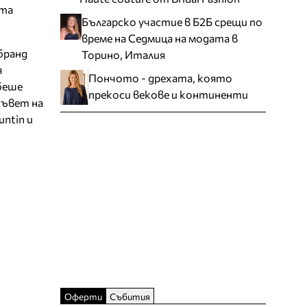
ата
Българско участие в Б2Б срещи по
време на Седмица на модата в
бранд
Торино, Италия
я
Пончото - дрехата, която
беше
прекоси векове и континенти
съвет на
ntin и
Оферти
Събития