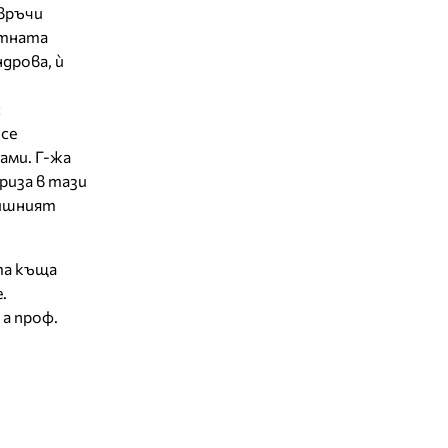
 връчи
ратната
ндрова, ѝ
с
 се
ами. Г-жа
риза в тази
дишният
та къща
.
а проф.