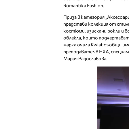
Romantika Fashion.
Приза в категория „Аксесоари
представи колекция от стилн
костюми, изискани рокли и 
облекла, които подчертават
марка очила Kwiat съобщи им
преподавател в НХА, специа
Мария Радославова.