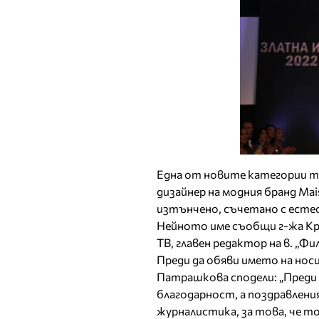
Една от новите категории таз
дизайнер на модния бранд Mai
изтънчено, съчетано с есте
Нейното име съобщи г-жа Кр
ТВ, главен редактор на в. „Ф
Преди да обяви името на носи
Патрашкова сподели: „Преди 
благодарност, а поздравлен
журналистика, за това, че т