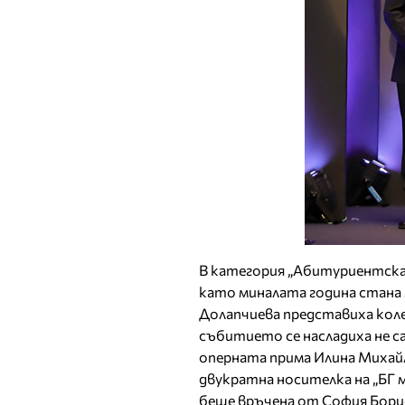
В категория „Абитуриентска м
като миналата година стана 
Долапчиева представиха коле
събитието се насладиха не с
оперната прима Илина Михайло
двукратна носителка на „БГ 
беше връчена от София Борис