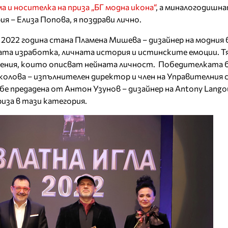
а и носителка на приза „БГ модна икона“
, а миналогодишн
я – Елиза Попова, я поздрави лично.
 2022 година стана Пламена Мишева – дизайнер на модния 
ната изработка, личната история и истинските емоции. Т
ения, които описват нейната личност. Победителката 
олова – изпълнителен директор и член на Управителния 
е предадена от Антон Узунов – дизайнер на Antony Langou
иза в тази категория.