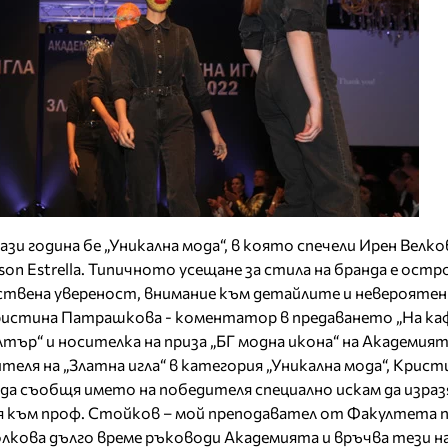
и година бе „Уникална мода“, в която спечели Ирен Велко
son Estrella. Типичното усещане за стила на бранда е остр
ствена увереност, внимание към детайлите и неверояте
истина Патрашкова - коментатор в предаването „На каф
илтър“ и носителка на приза „БГ модна икона“ на Академият
теля на „Златна игла“ в категория „Уникална мода“, Крист
да съобщя името на победителя специално искам да израз
ия към проф. Стойков – мой преподавател от Факултета 
олкова дълго време ръководи Академията и връчва тези на