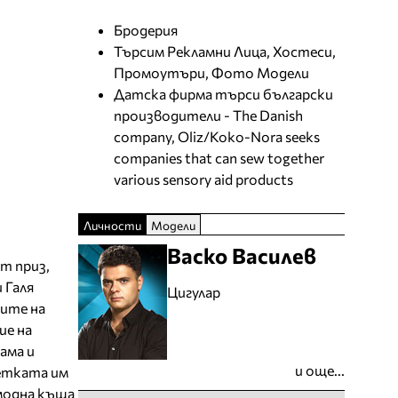
Бродерия
Търсим Рекламни Лица, Хостеси,
Промоутъри, Фото Модели
Датска фирма търси български
производители - The Danish
company, Oliz/Koko-Nora seeks
companies that can sew together
various sensory aid products
Личности
Модели
Васко Василев
т приз,
 Галя
Цигулар
тите на
ие на
ама и
и още...
уетката им
 модна къща