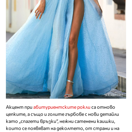
Акцент при
абитуриентските рокли
са отново
цепките, а също и голите гърбове с нови детайли
като „спагети връзки“, нежни сатенени каишки,
които се появяват на деколтето, от страни и на