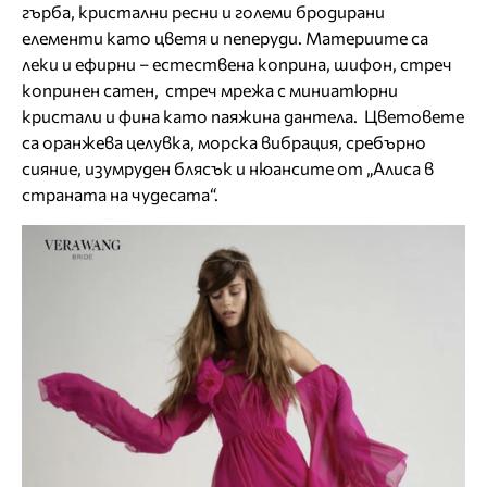
гърба, кристални ресни и големи бродирани
елементи като цветя и пеперуди. Материите са
леки и ефирни – естествена коприна, шифон, стреч
копринен сатен, стреч мрежа с миниатюрни
кристали и фина като паяжина дантела. Цветовете
са оранжева целувка, морска вибрация, сребърно
сияние, изумруден блясък и нюансите от „Алиса в
страната на чудесата“.