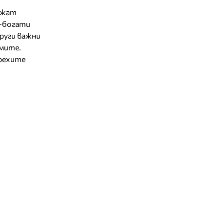
ържат
о-богати
други важни
змите.
Орехите