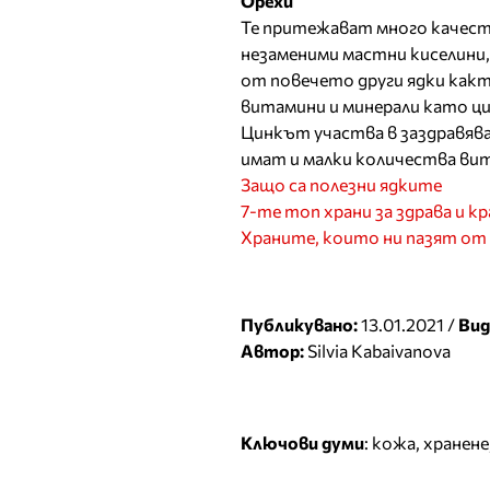
Орехи
Те притежават много качест
незаменими мастни киселини
от повечето други ядки както
витамини и минерали като ц
Цинкът участва в заздравява
имат и малки количества вита
Защо са полезни ядките
7-те топ храни за здрава и кр
Храните, които ни пазят от
Публикувано:
13.01.2021 /
Вид
Автор:
Silvia Kabaivanova
Ключови думи
:
кожа
,
хранене