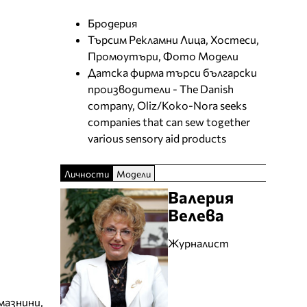
Бродерия
Търсим Рекламни Лица, Хостеси,
Промоутъри, Фото Модели
Датска фирма търси български
производители - The Danish
company, Oliz/Koko-Nora seeks
companies that can sew together
various sensory aid products
Личности
Модели
Валерия
Велева
Журналист
мазнини,