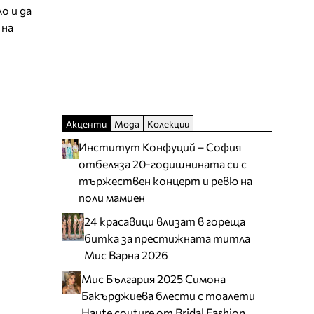
о и да
 на
Акценти
Мода
Колекции
Институт Конфуций – София
отбеляза 20-годишнината си с
тържествен концерт и ревю на
поли мамиен
24 красавици влизат в гореща
битка за престижната титла
Мис Варна 2026
Мис България 2025 Симона
Бакърджиева блести с тоалети
Haute couture от Bridal Fashion