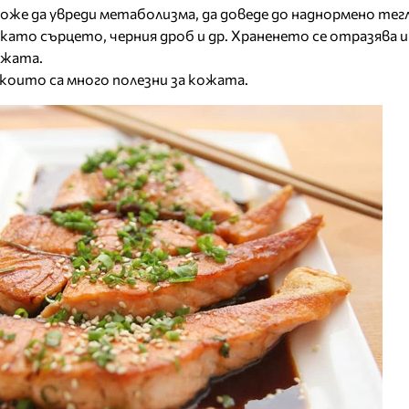
же да увреди метаболизма, да доведе до наднормено тегл
като сърцето, черния дроб и др. Храненето се отразява и
ожата.
 които са много полезни за кожата.