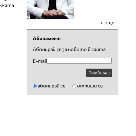
кожата
и още...
Абонамент
Абонирай се за новото в сайта
E-mail
Потвърди
абонирай се
отпиши се