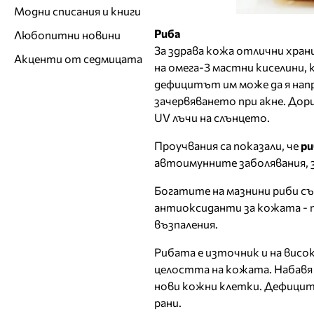
Модни списания и книги
Риба
Любопитни новини
За здрава кожа отлични хран
Акценти от седмицата
на омега-3 мастни киселини,
дефицитът им може да я напр
зачервяването при акне. До
UV лъчи на слънцето.
Проучвания са показали, че
ри
автоимунните заболявания, з
Богатите на мазнини риби съ
антиоксиданти за кожата - 
възпаления.
Рибата е източник и на висо
целостта на кожата. Набавя 
нови кожни клетки. Дефицитъ
рани.