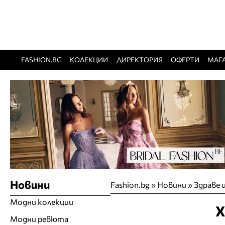
FASHION.BG
КОЛЕКЦИИ
ДИРЕКТОРИЯ
ОФЕРТИ
МАГ
Новини
Fashion.bg
»
Новини
»
Здраве 
Модни колекции
Х
Модни ревюта