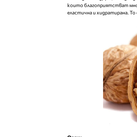
които благоприятстват мно
еластична и хидратирана. То