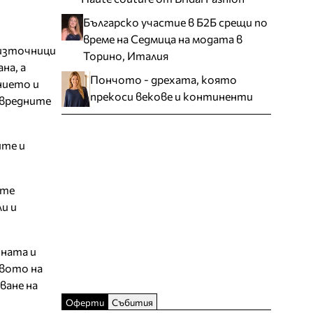
Българско участие в Б2Б срещи по
време на Седмица на модата в
 източници
Торино, Италия
на, а
Пончото - дрехата, която
нието и
прекоси векове и континенти
 вредните
ите и
ите
и и
ината и
твото на
ване на
Оферти
Събития