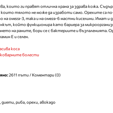
ва, които ги правят отлична храна за здрава кожа. Съд
, които тялото не може да изработи само. Орехите са п
 на омега-3, така и на омега-6 мастни киселини. Имат и 
инкът, който функционира като бариера за микрооргани
нето на раните, бори се с бактериите и възпаленията. 
мин Е и селен.
асива коса
 коварните болести
яно:
2611 пъти /
Коментари (0)
,
диети
,
риба
,
орехи
,
авокадо