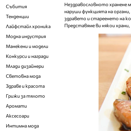
Нездравословното хранене мо
Събития
наруши функцията на органи, 
Тенденции
здравето и стареенето на к
Представяме ви някои храни,
Лайфстайл хроника
Модна индустрия
Манекени и модели
Конкурси и награди
Млади дизайнери
Световна мода
Здраве и красота
Грижи за тялото
Аромати
Аксесоари
Интимна мода