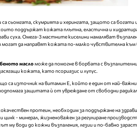
и са сьомгата, скумрията и херингата, защото са богати
 които поддържат кожата плътна, еластична и хидратира
ави суха. Омега-3 мастните киселини намаляват възпале
ри могат да направят кожата по-малко чувствителна към
беното масло
може да помогне в борбата с възпалителн
асягащи кожата, като псориазис и лупус.
що са източник на витамин Е, който е един от най-важн
подпомага защитата ѝ от увреждане от свободни радикал
кокачествен протеин, необходим за поддържане на здрав
и цинк - минерал, жизненоважен за регулиране производс
т му води до кожни възпаления, лезии и по-бавно зараст