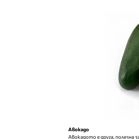
Авокадо
Авокадото е друга, полезна з