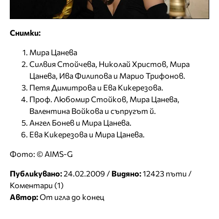
Снимки:
Мира Цанева
Силвия Стойчева, Николай Христов, Мира
Цанева, Ива Филипова и Марио Трифонов.
Петя Димитрова и Ева Кикерезова.
Проф. Любомир Стойков, Мира Цанева,
Валентина Войкова и съпругът й.
Ангел Бонев и Мира Цанева.
Ева Кикерезова и Мира Цанева.
Фото: © AIMS-G
Публикувано:
24.02.2009 /
Видяно:
12423 пъти /
Коментари (1)
Автор:
От игла до конец