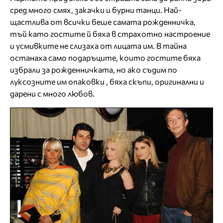
сред много смях, закачки и бурни танци. Най-
щастлива от всички беше самата рожденничка,
тъй като гостите й бяха в страхотно настроение
и усмивките не слизаха от лицата им. В тайна
останаха само подаръците, които гостите бяха
избрали за рожденничката, но ако съдим по
луксозните им опаковки , бяха скъпи, оригинални и
дарени с много любов.