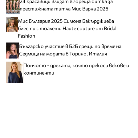
24 красавици влизат в гореща битка за
престижната титла Мис Варна 2026
Мис България 2025 Симона Бакърджиева
блести с тоалети Haute couture от Bridal
Fashion
Българско участие в Б2Б срещи по време на
Седмица на модата в Торино, Италия
Пончото - дрехата, която прекоси векове и
континенти