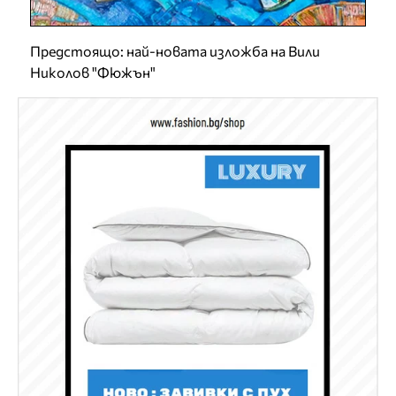
Предстоящо: най-новата изложба на Вили
Николов "Фюжън"