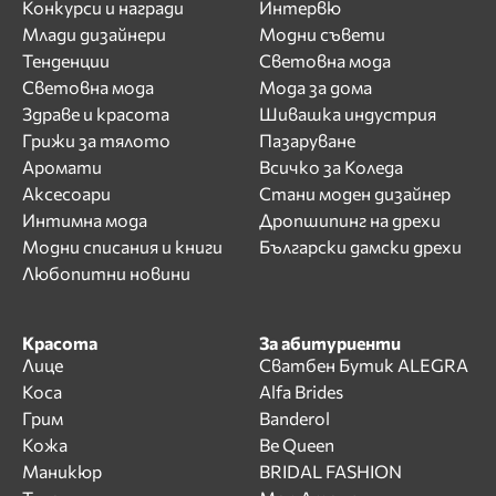
Конкурси и награди
Интервю
Млади дизайнери
Модни съвети
Тенденции
Световна мода
Световна мода
Мода за дома
Здраве и красота
Шивашка индустрия
Грижи за тялото
Пазаруване
Аромати
Всичко за Коледа
Аксесоари
Стани моден дизайнер
Интимна мода
Дропшипинг на дрехи
Модни списания и книги
Български дамски дрехи
Любопитни новини
Красота
За абитуриенти
Лице
Сватбен Бутик ALEGRA
Коса
Alfa Brides
Грим
Banderol
Кожа
Be Queen
Маникюр
BRIDAL FASHION