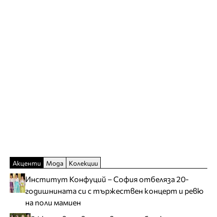
Акценти
Мода
Колекции
Институт Конфуций – София отбеляза 20-
годишнината си с тържествен концерт и ревю
на поли мамиен