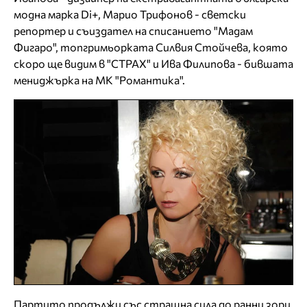
модна марка Di+, Марио Трифонов - светски
репортер и съиздател на списанието "Мадам
Фигаро", топгримьорката Силвия Стойчева, която
скоро ще видим в "СТРАХ" и Ива Филипова - бившата
мениджърка на МК "Романтика".
Партито продължи със страшна сила до ранни зори