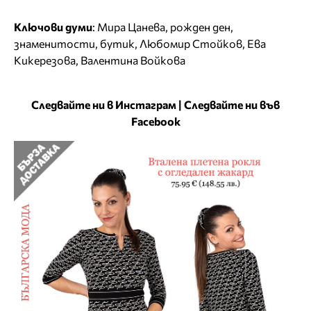
Ключови думи
:
Мира Цанева
,
рожден ден
,
знаменитости
,
бутик
,
Любомир Стойков
,
Ева
Кикерезова
,
Валентина Войкова
Следвайте ни в Инстаграм
|
Следвайте ни във
Facebook