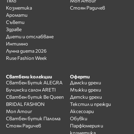
Тяло
Mon Amour
Козметика
Стоян Радичев
Аромати
Съвети
Здраве
Диети и отслабване
Интимно
Лунна диета 2026
Ruse Fashion Week
Сватбени колекции
Оферти
Сватбен Бутик ALEGRA
Дамски дрехи
Бучински салон ARETI
Мъжки дрехи
Сватбен бутик Be Queen
Детски дрехи
BRIDAL FASHION
Текстил и прежди
Mon Amour
Аксесоари
Сватбен бутик Палома
Обувки
Стоян Радичев
Парфюмерия и
козметика