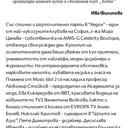
организира шикозен купон в столичния клуб „Хедон”
Ива Филипова
Със стилно и разточително парти в “Хедон” - един
от най-луксозните клубове на София, г-жа Мира
Цанева - собственичка на AIMS-G Celebrity Boutique,
отбеляза своя рожден ден. Купонът на
ослепителната дама беше уважен от куп приятели,
знаменитости от хайлайфа, модни дизайнери и
журналисти. На ултрамодерната обстановка,
марковите напитки, хубавата музика и гласа на
Пламена от Music Idol 2 се насладиха професор
Любомир Стойков – председател на Академията за
мода, Ева Кикерезова от BBT, красивата водеща на
новините по TV2 Валентина Войкова, както и
винаги стилният й колега от EVROPA TV Ангел
Бонев, Николай Христов - сценарист в "Шоуто на
Азис", Петя Димитрова - дизайнер, Десислава
Иванова - дизайнер на екстравагантната българска