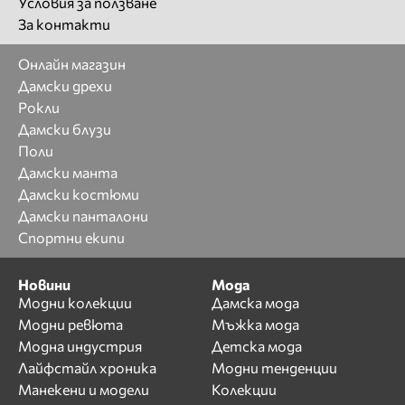
Условия за ползване
За контакти
Онлайн магазин
Дамски дрехи
Рокли
Дамски блузи
Поли
Дамски манта
Дамски костюми
Дамски панталони
Спортни екипи
Новини
Мода
Модни колекции
Дамска мода
Модни ревюта
Мъжка мода
Модна индустрия
Детска мода
Лайфстайл хроника
Модни тенденции
Манекени и модели
Колекции