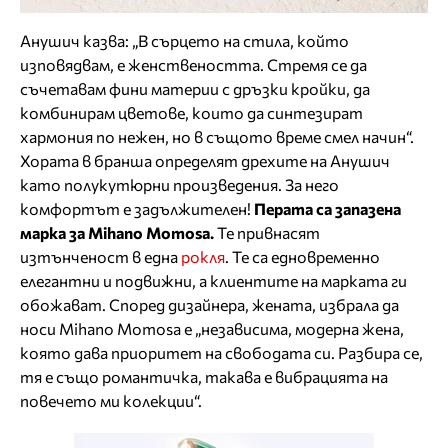
Анушич казва: „В сърцето на стила, който
изповядвам, е женствеността. Стремя се да
съчетавам фини материи с дръзки кройки, да
комбинирам цветове, които да синтезират
хармония по нежен, но в същото време смел начин“.
Хората в бранша определят дрехите на Анушич
като полукутюрни произведения. За него
комфортът е задължителен!
Перата са запазена
марка за Mihano Momosa.
Те привнасят
изтънченост в една
рокля
. Те са едновременно
елегантни и подвижни, а клиентите на марката ги
обожават. Според дизайнера, жената, избрала да
носи Mihano Momosa е „независима, модерна жена,
която дава приоритет на свободата си. Разбира се,
тя е също романтичка, такава е вибрацията на
повечето ми колекции“.