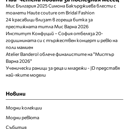
Мис България 2025 Симона Бакърджиева блести с
тоалети Haute couture от Bridal Fashion
24 красавици влизат в гореща битка за
престижната титла Мис Варна 2026
Институт Конфуций – София отбеляза 20-
годишнината си с тържествен концерт и ревю на
поли мамиен
Atelier Banderol облече финалистите на "Мистър
Варна 2026"
Ученически раници за деца и младежи - JD представя
най-яките модели
Новини
Модни колекции
Модни ревюта
Събития