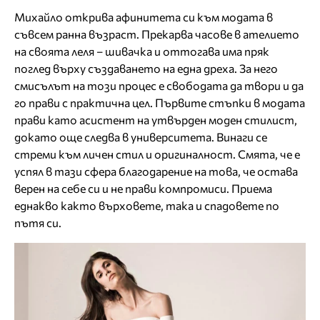
Михайло открива афинитета си към модата в
съвсем ранна възраст. Прекарва часове в ателието
на своята леля – шивачка и оттогава има пряк
поглед върху създаването на една дреха. За него
смисълът на този процес е свободата да твори и да
го прави с практична цел. Първите стъпки в модата
прави като асистент на утвърден моден стилист,
докато още следва в университета. Винаги се
стреми към личен стил и оригиналност. Смята, че е
успял в тази сфера благодарение на това, че остава
верен на себе си и не прави компромиси. Приема
еднакво както върховете, така и спадовете по
пътя си.