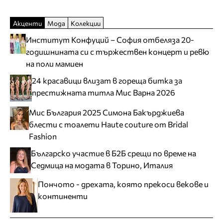
Акценти
Мода
Колекции
Институт Конфуций – София отбеляза 20-
годишнината си с тържествен концерт и ревю
на поли мамиен
24 красавици влизат в гореща битка за
престижната титла Мис Варна 2026
Мис България 2025 Симона Бакърджиева
блести с тоалети Haute couture от Bridal
Fashion
Българско участие в Б2Б срещи по време на
Седмица на модата в Торино, Италия
Пончото - дрехата, която прекоси векове и
континенти