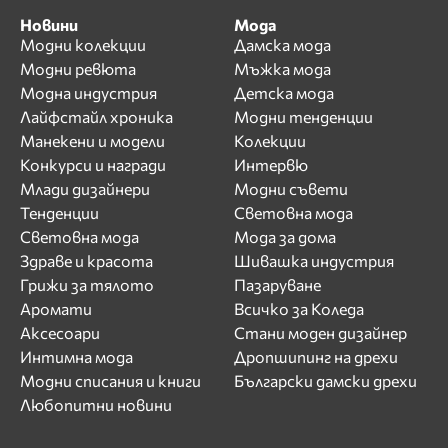
Новини
Мода
Модни колекции
Дамска мода
Модни ревюта
Мъжка мода
Модна индустрия
Детска мода
Лайфстайл хроника
Модни тенденции
Манекени и модели
Колекции
Конкурси и награди
Интервю
Млади дизайнери
Модни съвети
Тенденции
Световна мода
Световна мода
Мода за дома
Здраве и красота
Шивашка индустрия
Грижи за тялото
Пазаруване
Аромати
Всичко за Коледа
Аксесоари
Стани моден дизайнер
Интимна мода
Дропшипинг на дрехи
Модни списания и книги
Български дамски дрехи
Любопитни новини