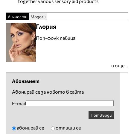
together various sensory aid products
Личности
Модели
Глория
Поп-фолк певица
и още...
Абонамент
Абонирай се за новото в сайта
E-mail
Потвърди
абонирай се
отпиши се