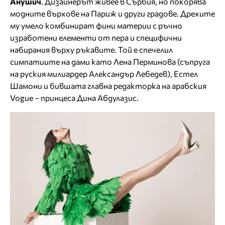
Анушич
. Дизайнерът живее в Сърбия, но покорява
модните върхове на Париж и други градове. Дрехите
му умело комбинират фини материи с ръчно
изработени елементи от пера и специфични
набирания върху ръкавите. Той е спечелил
симпатиите на дами като Лена Перминова (съпруга
на руския милиардер Александър Лебедев), Естел
Шамони и бившата главна редакторка на арабския
Vogue – принцеса Дина Абдулазис.