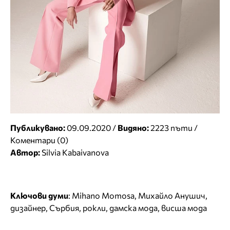
Публикувано:
09.09.2020 /
Видяно:
2223 пъти /
Коментари (0)
Автор:
Silvia Kabaivanova
Ключови думи
:
Mihano Momosa
,
Михайло Анушич
,
дизайнер
,
Сърбия
,
рокли
,
дамска мода
,
висша мода