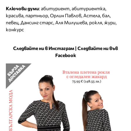
Ключови думи
:
абитуриент
,
абитуриентка
,
красива
,
партньор
,
Орлин Павлов
,
Астела
,
бал
,
певец
,
Дансинг старс
,
Аля Милушева
,
рокля
,
жури
,
конкурс
Следвайте ни в Инстаграм
|
Следвайте ни във
Facebook