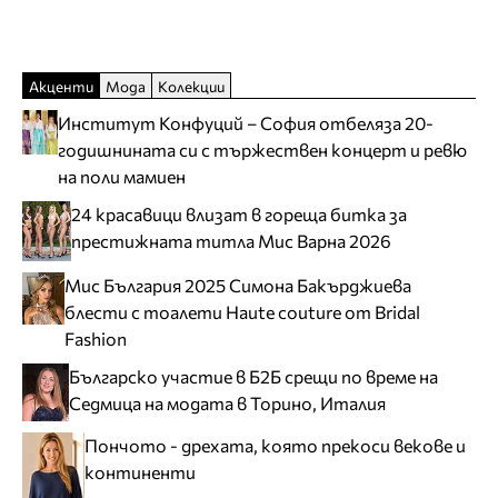
Акценти
Мода
Колекции
Институт Конфуций – София отбеляза 20-
годишнината си с тържествен концерт и ревю
на поли мамиен
24 красавици влизат в гореща битка за
престижната титла Мис Варна 2026
Мис България 2025 Симона Бакърджиева
блести с тоалети Haute couture от Bridal
Fashion
Българско участие в Б2Б срещи по време на
Седмица на модата в Торино, Италия
Пончото - дрехата, която прекоси векове и
континенти