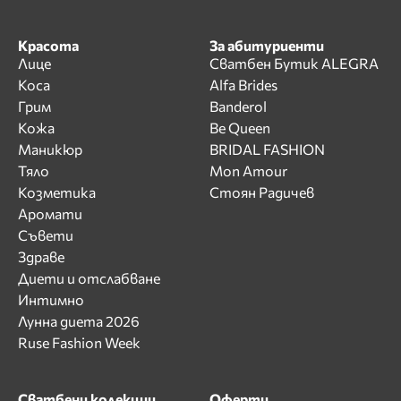
Красота
За абитуриенти
Лице
Сватбен Бутик ALEGRA
Коса
Alfa Brides
Грим
Banderol
Кожа
Be Queen
Маникюр
BRIDAL FASHION
Тяло
Mon Amour
Козметика
Стоян Радичев
Аромати
Съвети
Здраве
Диети и отслабване
Интимно
Лунна диета 2026
Ruse Fashion Week
Сватбени колекции
Оферти