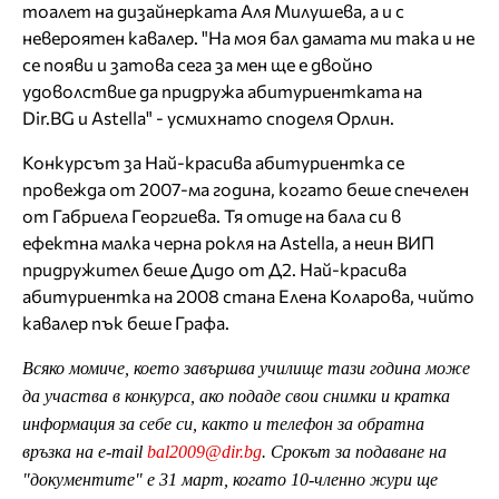
тоалет на дизайнерката Аля Милушева, а и с
невероятен кавалер. "На моя бал дамата ми така и не
се появи и затова сега за мен ще е двойно
удоволствие да придружа абитуриентката на
Dir.BG и Astella" - усмихнато споделя Орлин.
Конкурсът за Най-красива абитуриентка се
провежда от 2007-ма година, когато беше спечелен
от Габриела Георгиева. Тя отиде на бала си в
ефектна малка черна рокля на Astella, а неин ВИП
придружител беше Дидо от Д2. Най-красива
абитуриентка на 2008 стана Елена Коларова, чийто
кавалер пък беше Графа.
Всяко момиче, което завършва училище тази година може
да участва в конкурса, ако подаде свои снимки и кратка
информация за себе си, както и телефон за обратна
връзка на e-mail
bal2009@dir.bg
. Срокът за подаване на
"документите" е 31 март, когато 10-членно жури ще