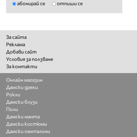
абонирай се
отпиши се
За сайта
Реклама
Добави сайт
Условия за ползване
За контакти
Онлайн магазин
Дамски дрехи
Рокли
Дамски блузи
Поли
Дамски манта
Дамски костюми
Дамски панталони