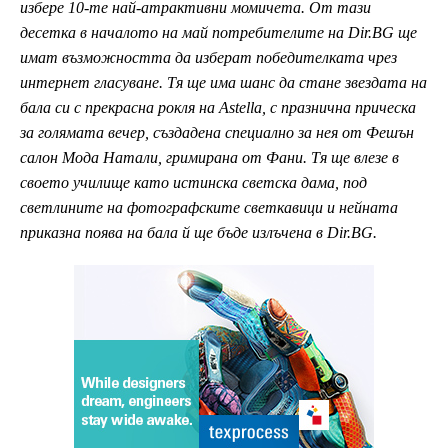
избере 10-те най-атрактивни момичета. От тази
десетка в началото на май потребителите на Dir.BG ще
имат възможността да изберат победителката чрез
интернет гласуване. Тя ще има шанс да стане звездата на
бала си с прекрасна рокля на Astella, с празнична прическа
за голямата вечер, създадена специално за нея от Фешън
салон Мода Натали, гримирана от Фани. Тя ще влезе в
своето училище като истинска светска дама, под
светлините на фотографските светкавици и нейната
приказна поява на бала й ще бъде излъченa в Dir.BG.