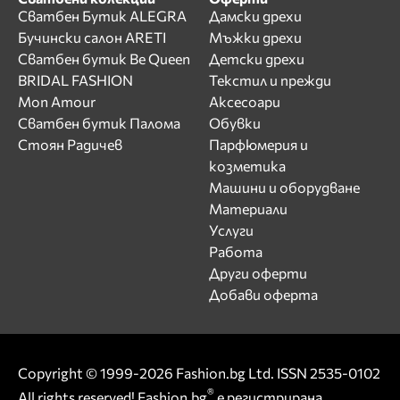
Сватбен Бутик ALEGRA
Дамски дрехи
Бучински салон ARETI
Мъжки дрехи
Сватбен бутик Be Queen
Детски дрехи
BRIDAL FASHION
Текстил и прежди
Mon Amour
Аксесоари
Сватбен бутик Палома
Обувки
Стоян Радичев
Парфюмерия и
козметика
Машини и оборудване
Материали
Услуги
Работа
Други оферти
Добави оферта
Copyright © 1999-2026 Fashion.bg Ltd. ISSN 2535-0102
®
All rights reserved! Fashion.bg
е регистрирана