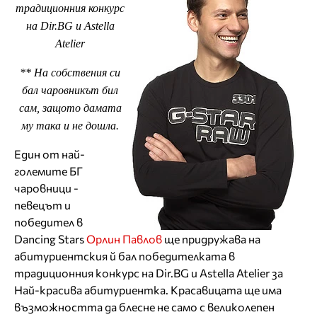
традиционния конкурс
на Dir.BG и Astella
Atelier
** На собствения си
бал чаровникът бил
сам, защото дамата
му така и не дошла.
Един от най-
големите БГ
чаровници -
певецът и
победител в
Dancing Stars
Орлин Павлов
ще придружава на
абитуриентския й бал победителката в
традиционния конкурс на Dir.BG и Astella Atelier за
Най-красива абитуриентка. Красавицата ще има
възможността да блесне не само с великолепен