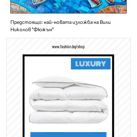
Предстоящо: най-новата изложба на Вили
Николов "Фюжън"