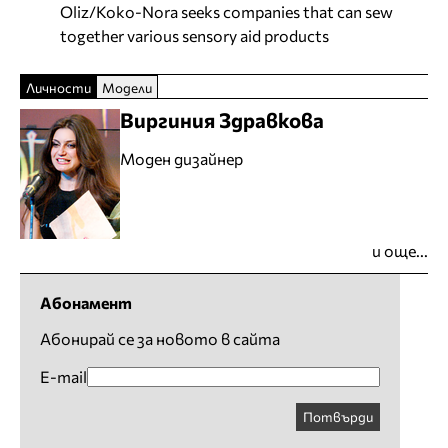
Oliz/Koko-Nora seeks companies that can sew
together various sensory aid products
Личности
Модели
Виргиния Здравкова
Моден дизайнер
и още...
Абонамент
Абонирай се за новото в сайта
E-mail
Потвърди