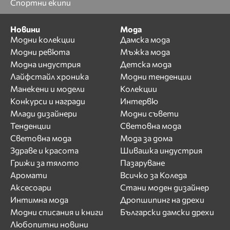
Спортни екипи
Новини
Мода
Модни колекции
Дамска мода
Модни ревюта
Мъжка мода
Модна индустрия
Детска мода
Лайфстайл хроника
Модни тенденции
Манекени и модели
Колекции
Конкурси и награди
Интервю
Млади дизайнери
Модни съвети
Тенденции
Световна мода
Световна мода
Мода за дома
Здраве и красота
Шивашка индустрия
Грижи за тялото
Пазаруване
Аромати
Всичко за Коледа
Аксесоари
Стани моден дизайнер
Интимна мода
Дропшипинг на дрехи
Модни списания и книги
Български дамски дрехи
Любопитни новини