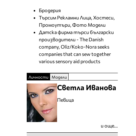
Бродерия
Търсим Рекламни Лица, Хостеси,
Промоутъри, Фото Модели
Датска фирма търси български
производители - The Danish
company, Oliz/Koko-Nora seeks
companies that can sew together
various sensory aid products
Личности
Модели
Светла Иванова
Певица
и още...