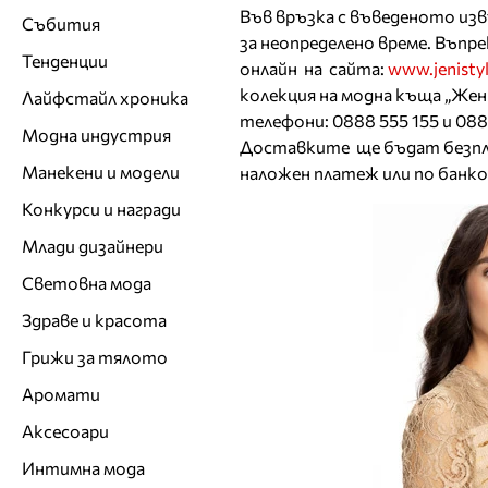
Във връзка с въведеното из
Събития
за неопределено време. Въпр
Тенденции
онлайн на сайта:
www.jenisty
колекция на модна къща „Жен
Лайфстайл хроника
телефони: 0888 555 155 и 088
Модна индустрия
Доставките ще бъдат безпла
Манекени и модели
наложен платеж или по банко
Конкурси и награди
Млади дизайнери
Световна мода
Здраве и красота
Грижи за тялото
Аромати
Аксесоари
Интимна мода