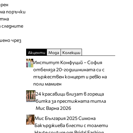
орен
ема поръчки
ятна
а следните
шено чрез
Акценти
Мода
Колекции
Институт Конфуций – София
отбеляза 20-годишнината си с
тържествен концерт и ревю на
поли мамиен
24 красавици влизат в гореща
битка за престижната титла
Мис Варна 2026
Мис България 2025 Симона
Бакърджиева блести с тоалети
Haute couture от Bridal Fashion