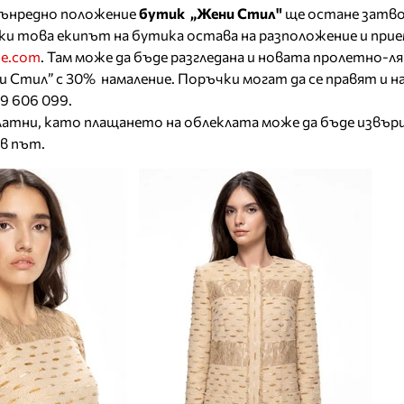
вънредно полoжение
бутик „Жени Стил"
ще остане затв
еки това екипът на бутика остава на разположение и при
le.com
. Там може да бъде разгледана и новата пролетно-л
и Стил” с 30% намаление. Поръчки могат да се правят и н
9 606 099.
тни, като плащането на облеклата може да бъде извър
в път.