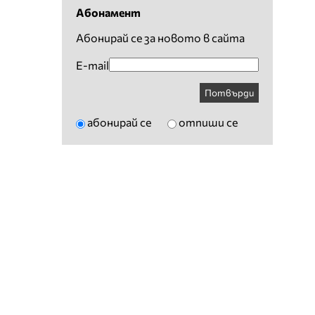
Абонамент
Абонирай се за новото в сайта
E-mail
Потвърди
абонирай се
отпиши се