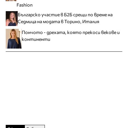
Fashion
Българско участие в Б2Б срещи по време на
Седмица на модата в Торино, Италия
Пончото - дрехата, която прекоси векове и
континенти