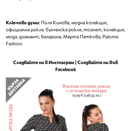
Ключови думи
:
Поля Кинова
,
модна колекция
,
официална рокля
,
булченска рокля
,
тоалет
,
колекция
,
мода
,
диамант
,
балерина
,
Марта Петкова
,
Paloma
Fashion
Следвайте ни в Инстаграм
|
Следвайте ни във
Facebook