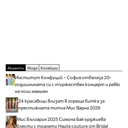
Акценти
Мода
Колекции
Институт Конфуций – София отбеляза 20-
годишнината си с тържествен концерт и ревю
на поли мамиен
24 красавици влизат в гореща битка за
престижната титла Мис Варна 2026
Мис България 2025 Симона Бакърджиева
блести с тоалети Haute couture от Bridal