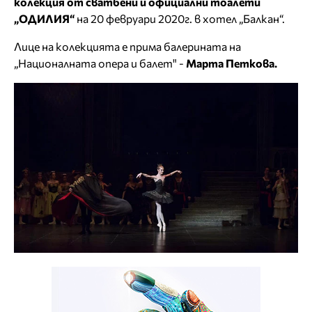
колекция от сватбени и официални тоалети
„ОДИЛИЯ“
на 20 февруари 2020г. в хотел „Балкан“.
Лице на колекцията е прима балерината на
„Националната опера и балет" -
Марта Петкова.