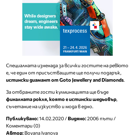
Специалната изненада за всички гостите на ревюто
е, че един от присъстващите ще получи подарък,
истински диамант от Goto Jewellery and Diamonds
.
За отбраните гости кулминацията ще бъде
финалната рокля, която е истински шедьовър
,
съчетание на изкуство и мода в едно.
Публикувано:
14.02.2020 /
Видяно:
2006 пъти /
Коментари (0)
Автор:
Boyana Ivanova