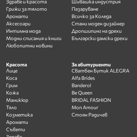
Здраве и красота
Шивашка индустрия
Грижи за тялото
Пазаруване
Аромати
Всичко за Коледа
Аксесоари
Стани моден дизайнер
Интимна мода
Дропшипинг на дрехи
Модни списания и книги
Български дамски дрехи
Любопитни новини
Красота
За абитуриенти
Лице
Сватбен Бутик ALEGRA
Коса
Alfa Brides
Грим
Banderol
Кожа
Be Queen
Маникюр
BRIDAL FASHION
Тяло
Mon Amour
Козметика
Стоян Радичев
Аромати
Съвети
Здраве