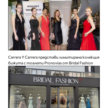
Carrera Y Carrera представи лимитирана колекция
бижута с тоалети Pronovias от Bridal Fashion