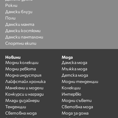
Рокли
Дамски блузи
Поли
Дамски манта
Дамски костюми
Дамски панталони
Спортни екипи
Новини
Мода
Модни колекции
Дамска мода
Модни ревюта
Мъжка мода
Модна индустрия
Детска мода
Лайфстайл хроника
Модни тенденции
Манекени и модели
Колекции
Конкурси и награди
Интервю
Млади дизайнери
Модни съвети
Тенденции
Световна мода
Световна мода
Мода за дома