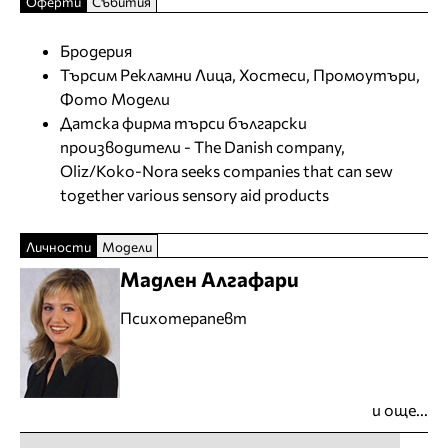
Оферти
Събития
Бродерия
Търсим Рекламни Лица, Хостеси, Промоутъри,
Фото Модели
Датска фирма търси български
производители - The Danish company,
Oliz/Koko-Nora seeks companies that can sew
together various sensory aid products
Личности
Модели
Мадлен Алгафари
Психотерапевт
и още...