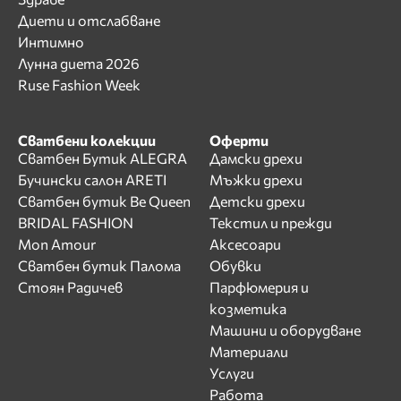
Диети и отслабване
Интимно
Лунна диета 2026
Ruse Fashion Week
Сватбени колекции
Оферти
Сватбен Бутик ALEGRA
Дамски дрехи
Бучински салон ARETI
Мъжки дрехи
Сватбен бутик Be Queen
Детски дрехи
BRIDAL FASHION
Текстил и прежди
Mon Amour
Аксесоари
Сватбен бутик Палома
Обувки
Стоян Радичев
Парфюмерия и
козметика
Машини и оборудване
Материали
Услуги
Работа