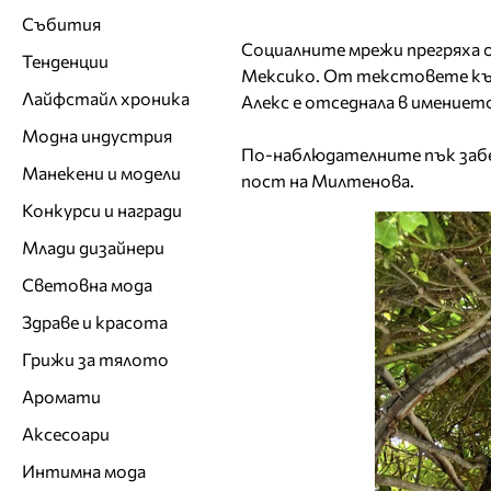
Събития
Социалните мрежи прегряха 
Тенденции
Мексико. От текстовете към
Лайфстайл хроника
Алекс е отседнала в имението 
Модна индустрия
По-наблюдателните пък забел
Манекени и модели
пост на Милтенова.
Конкурси и награди
Млади дизайнери
Световна мода
Здраве и красота
Грижи за тялото
Аромати
Аксесоари
Интимна мода