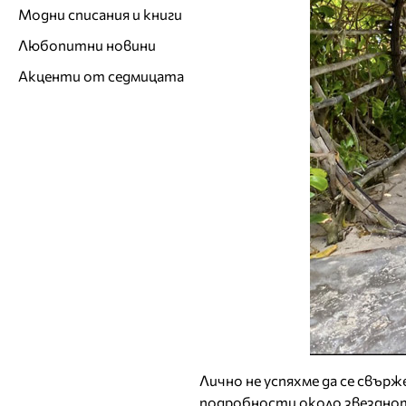
Модни списания и книги
Любопитни новини
Акценти от седмицата
Лично не успяхме да се свърж
подробности около звезднот