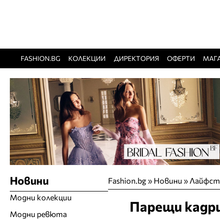
FASHION.BG
КОЛЕКЦИИ
ДИРЕКТОРИЯ
ОФЕРТИ
МАГ
Новини
Fashion.bg
»
Новини
»
Лайфст
Модни колекции
Парещи кадри
Модни ревюта