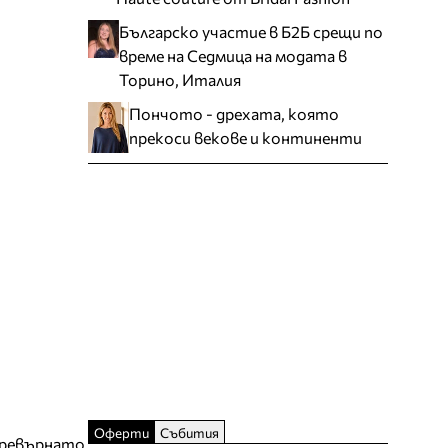
Българско участие в Б2Б срещи по
време на Седмица на модата в
Торино, Италия
Пончото - дрехата, която
прекоси векове и континенти
Оферти
Събития
превърнато