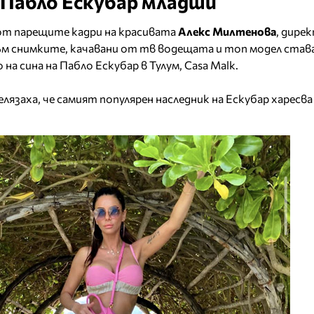
Пабло Ескубар младши
от парещите кадри на красивата
Алекс Милтенова
, дире
 снимките, качавани от тв водещата и топ модел става 
на сина на Пабло Ескубар в Тулум, Casa Malk.
язаха, че самият популярен наследник на Ескубар харесва