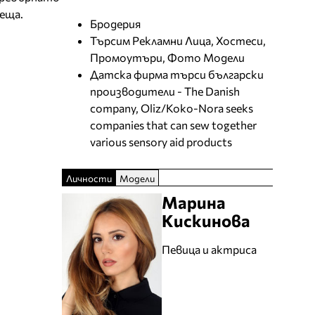
реща.
Бродерия
Търсим Рекламни Лица, Хостеси,
Промоутъри, Фото Модели
Датска фирма търси български
производители - The Danish
company, Oliz/Koko-Nora seeks
companies that can sew together
various sensory aid products
Личности
Модели
Марина
Кискинова
Певица и актриса