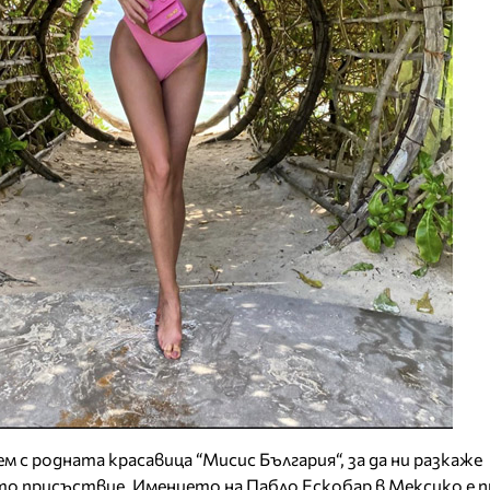
ем с родната красавица “Мисис България“, за да ни разкаже
о присъствие. Имението на Пабло Ескобар в Мексико е 