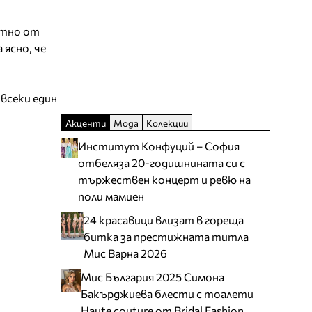
ктно от
ясно, че
 всеки един
Акценти
Мода
Колекции
Институт Конфуций – София
отбеляза 20-годишнината си с
тържествен концерт и ревю на
поли мамиен
24 красавици влизат в гореща
битка за престижната титла
Мис Варна 2026
Мис България 2025 Симона
Бакърджиева блести с тоалети
Haute couture от Bridal Fashion