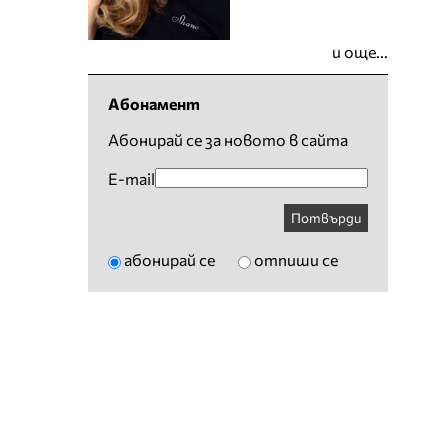
и още...
Абонамент
Абонирай се за новото в сайта
E-mail
Потвърди
абонирай се
отпиши се