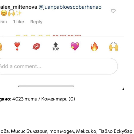
дяно:
4023 пъти /
Коментари (0)
нова
,
Мисис България
,
топ модел
,
Мексико
,
Пабло Ескубар