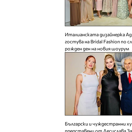
Италианската дизайнерка А
гостува на Bridal Fashion по 
рожден ден на новия шоурум
Български и чуждестранни х
представени от Десислава З