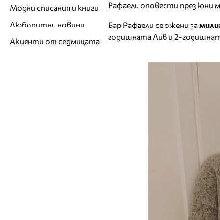
Рафаели оповести през юни м
Модни списания и книги
Любопитни новини
Бар Рафаели се ожени за
милиа
годишната Лив и 2-годишнат
Акценти от седмицата