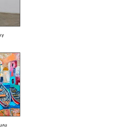
ху
или