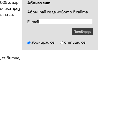
005 г. Бар
Абонамент
лючила през
Абонирай се за новото в сайта
ана си.
E-mail
Потвърди
абонирай се
отпиши се
,
събитие
,