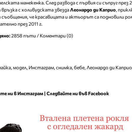
елската манекенка. След развода с първия си съпруг през 2
 връзка с холивудската звезда
Леонардо ди Каприо
, прик
иха съобщения, че красавицата и актьорът са подновили ром
телно през 2011 г.
дяно:
2858 пъти /
Коментари (0)
майка
,
модел
,
Инстаграм
,
снимка
,
бебе
,
Леонардо ди Каприо
те ни в Инстаграм
|
Следвайте ни във Facebook