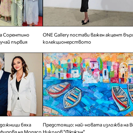
да Сорентино
ONE Gallery постави важен акцент вър
случай първия
колекционерството
удожници бяха
Предстоящо: най-новата изложба на В
афирова на Monaco
Николов "Фюжън"