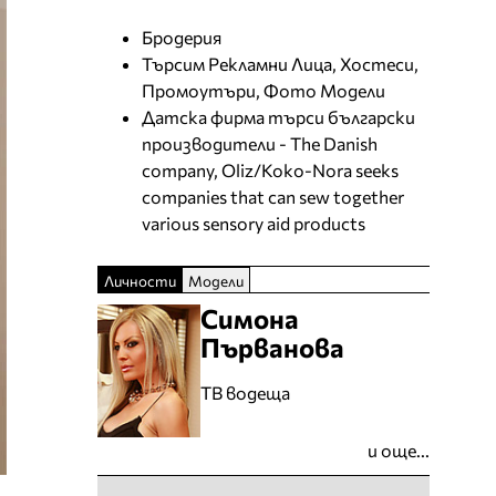
Бродерия
Търсим Рекламни Лица, Хостеси,
Промоутъри, Фото Модели
Датска фирма търси български
производители - The Danish
company, Oliz/Koko-Nora seeks
companies that can sew together
various sensory aid products
Личности
Модели
Симона
Първанова
ТВ водеща
и още...