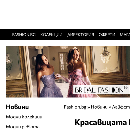
FASHION.BG
КОЛЕКЦИИ
ДИРЕКТОРИЯ
ОФЕРТИ
МАГ
Новини
Fashion.bg
»
Новини
»
Лайфст
Модни колекции
Красавицата 
Модни ревюта