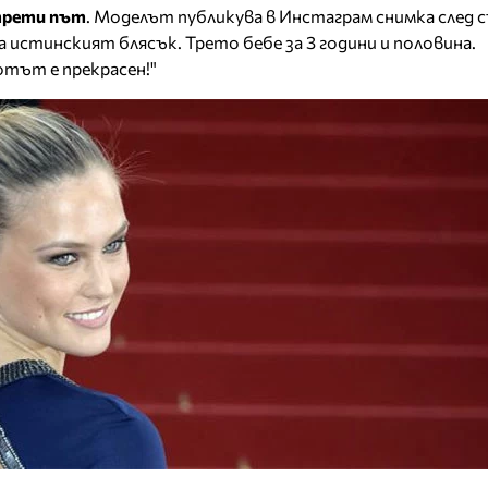
 трети път
. Моделът публикува в Инстаграм снимка след
а истинският блясък. Трето бебе за 3 години и половина.
тът е прекрасен!"