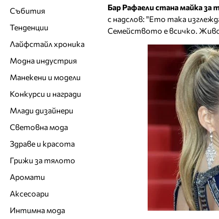
Бар Рафаели стана майка за
Събития
с надслов: "Ето така изглежд
Тенденции
Семейството е всичко. Живо
Лайфстайл хроника
Модна индустрия
Манекени и модели
Конкурси и награди
Млади дизайнери
Световна мода
Здраве и красота
Грижи за тялото
Аромати
Аксесоари
Интимна мода