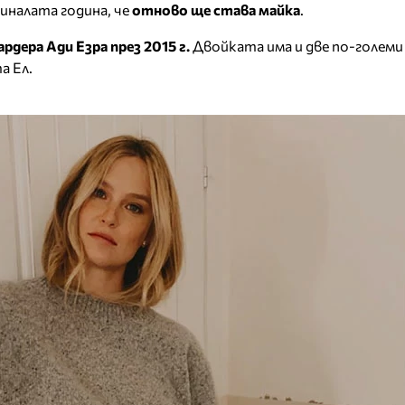
иналата година, че
отново ще става майка
.
рдера Ади Езра през 2015 г.
Двойката има и две по-големи 
а Ел.