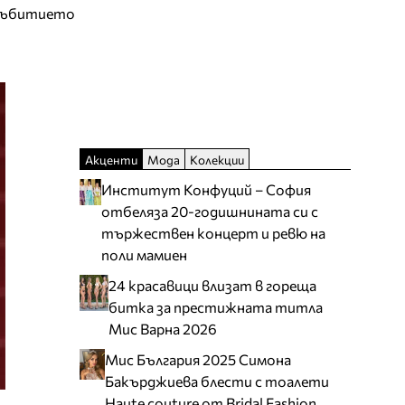
 събитието
Акценти
Мода
Колекции
Институт Конфуций – София
отбеляза 20-годишнината си с
тържествен концерт и ревю на
поли мамиен
24 красавици влизат в гореща
битка за престижната титла
Мис Варна 2026
Мис България 2025 Симона
Бакърджиева блести с тоалети
Haute couture от Bridal Fashion