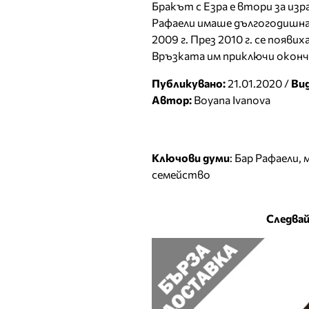
Бракът с Езра е втори за изра
Рафаели имаше дългогодишна
2009 г. През 2010 г. се появ
Връзката им приключи оконча
Публикувано:
21.01.2020 /
Ви
Автор:
Boyana Ivanova
Ключови думи
:
Бар Рафаели
,
семейство
Следвай